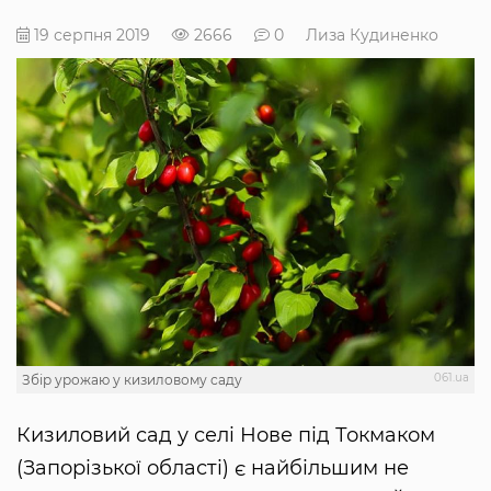
19 серпня 2019
2666
0
Лиза Кудиненко
061.ua
Збір урожаю у кизиловому саду
Кизиловий сад у селі Нове під Токмаком
(Запорізької області) є найбільшим не