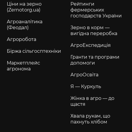
Ціни на зерно
Рейтинги
(Zernotorg.ua)
фермерських
господарств України
Агроаналітика
(Феодал)
Зерно в корм —
вигідна переробка
Агроробота
АгроЕкспедиція
Біржа сільгосптехніки
Гранти та програми
Маркетплейс
допомоги
агронома
АгроОсвіта
Я — Куркуль
Жінка в агро — до
щастя
Хвала рукам, що
пахнуть хлібом