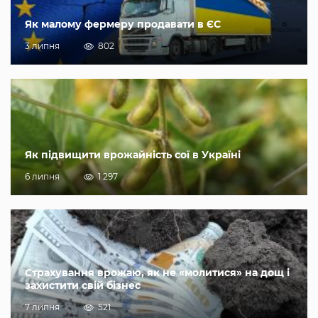
Як малому фермеру продавати в ЄС
3 липня
802
Як підвищити врожайність сої в Україні
6 липня
1 297
Страхування врожаю, як не «молитися» на дощ і
захистити свій бізнес
7 липня
521