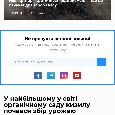
Нові критерії критичності підприємств — що це
означає для агробізнесу
8 липня
1 644
Не пропусти останні новини!
Підписуйся на наші соціальні мережі та e-mail
розсилку.
У найбільшому у світі
органічному саду кизилу
почався збір урожаю