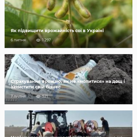
Як підвищити врожайність сої в Україні
6 липня
1 297
Страхування врожаю, як не «молитися» на дощ і
захистити свій бізнес
7 липня
521