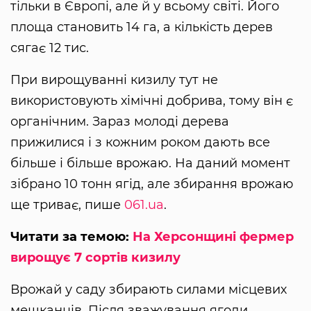
тільки в Європі, але й у всьому світі. Його
площа становить 14 га, а кількість дерев
сягає 12 тис.
При вирощуванні кизилу тут не
використовують хімічні добрива, тому він є
органічним. Зараз молоді дерева
прижилися і з кожним роком дають все
більше і більше врожаю. На даний момент
зібрано 10 тонн ягід, але збирання врожаю
ще триває, пише
061.ua
.
Читати за темою:
На Херсонщині фермер
вирощує 7 сортів кизилу
Врожай у саду збирають силами місцевих
мешканців. Після зважування ягоди