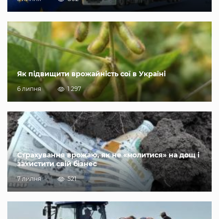
Як підвищити врожайність сої в Україні
6 липня
1 297
Страхування врожаю, як не «молитися» на дощ і
захистити свій бізнес
7 липня
521