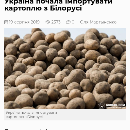
Україна почала імпортувати
картоплю з Білорусі
19 серпня 2019
2373
0
Оля Мартыненко
Україна почала імпортувати
картоплю з Білорусі