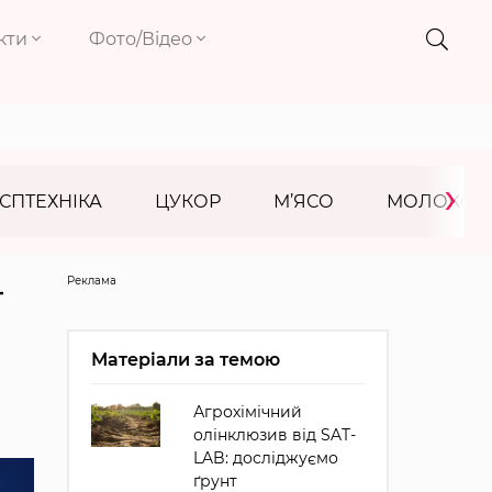
кти
Фото/Відео
›
СПТЕХНІКА
ЦУКОР
М’ЯСО
МОЛОКО
Реклама
—
Матеріали за темою
Агрохімічний
олінклюзив від SAT-
LAB: досліджуємо
ґрунт