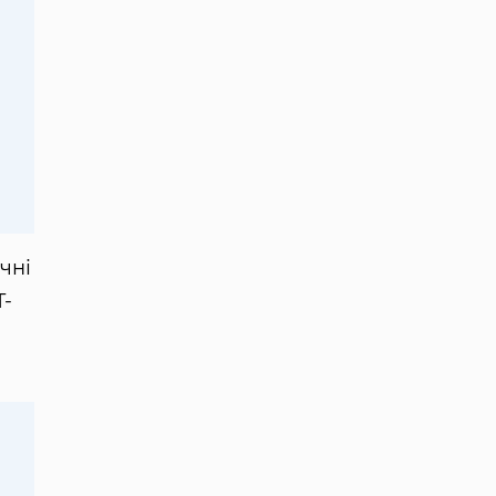
чні
T-