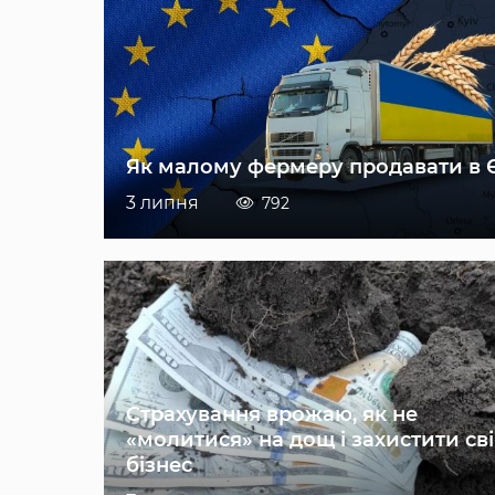
Як малому фермеру продавати в 
3 липня
792
Страхування врожаю, як не
«молитися» на дощ і захистити св
бізнес