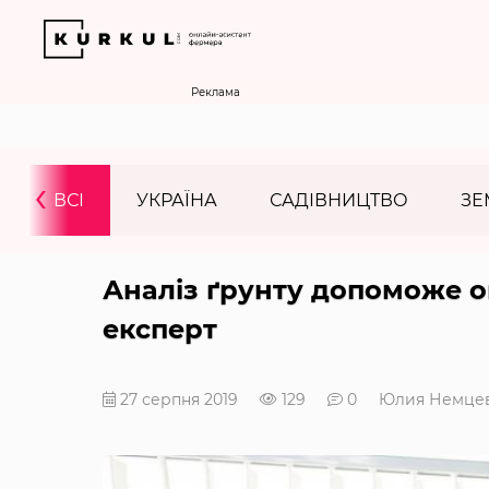
Реклама
‹
ВСІ
УКРАЇНА
САДІВНИЦТВО
ЗЕ
Аналіз ґрунту допоможе о
експерт
27 серпня 2019
129
0
Юлия Немце