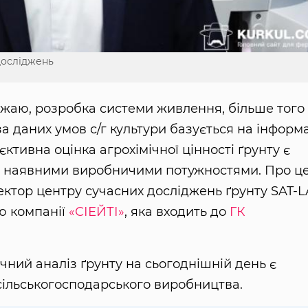
досліджень
жаю, розробка системи живлення, більше того
а даних умов с/г культури базується на інформа
єктивна оцінка агрохімічної цінності ґрунту є
я наявними виробничими потужностями. Про це
ктор центру сучасних досліджень ґрунту SAT-
ою компанії
«СІЕЙТІ»
, яка входить до
ГК
чний аналіз ґрунту на сьогоднішній день є
ільськогосподарського виробництва.