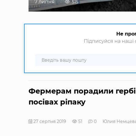
7 липня
515
Не про
Підписуйся на наші с
Фермерам порадили гербі
посівах ріпаку
27 серпня 2019
51
0
Юлия Немцев