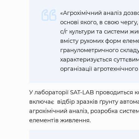
«Агрохімічний аналіз дозв
основі якого, в свою черг
с/г культури та системи жи
вмісту рухомих форм елеме
гранулометричного склад
характеризується суттєви
організації агротехнічног
У лабораторії SAT-LAB проводиться к
включає відбір зразків ґрунту авто
агрохімічний аналіз, розробка систе
елементів живлення.