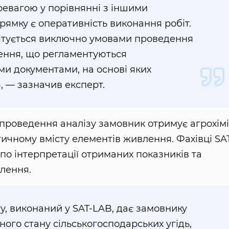
евагою у порівнянні з іншими
ямку є оперативність виконання робіт.
мітується виключно умовами проведення
лення, що регламентуються
и документами, на основі яких
, — зазначив експерт.
 проведення аналізу замовник отримує агрохімі
тичному вмісту елементів живлення. Фахівці SA
по інтерпретації отриманих показників та
влення.
ту, виконаний у SAT-LAB, дає замовнику
ого стану сільськогосподарських угідь,