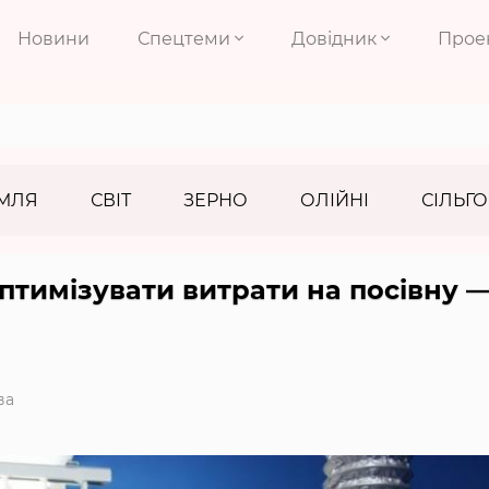
Новини
Спецтеми
Довідник
Прое
МЛЯ
СВІТ
ЗЕРНО
ОЛІЙНІ
СІЛЬГО
птимізувати витрати на посівну 
ва