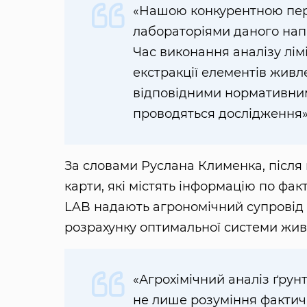
«Нашою конкурентною пер
лабораторіями даного напр
Час виконання аналізу лі
екстракції елементів жив
відповідними нормативним
проводяться дослідження»
За словами Руслана Клименка, після
карти, які містять інформацію по фак
LAB надають агрономічний супровід 
розрахунку оптимальної системи жи
«Агрохімічний аналіз ґрун
не лише розуміння фактичн