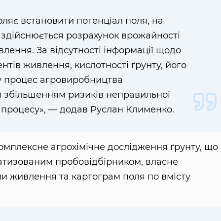
оляє встановити потенціал поля, на
у, здійснюється розрахунок врожайності
влення. За відсутності інформації щодо
нтів живлення, кислотності ґрунту, його
у процес агровиробництва
м збільшенням ризиків неправильної
о процесу», — додав Руслан Клименко.
омплексне агрохімічне дослідження ґрунту, що
матизованим пробовідбірником, власне
ми живлення та картограм поля по вмісту