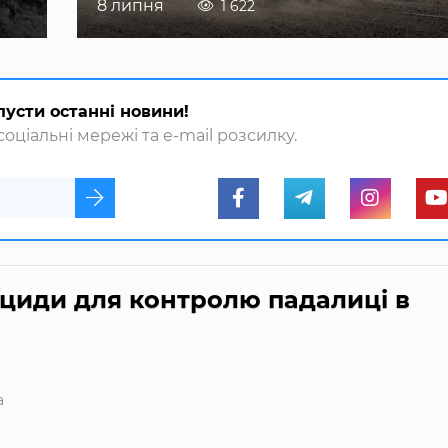
8 липня
1 622
пусти останні новини!
оціальні мережі та e-mail розсилку.
циди для контролю падалиці в
а