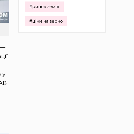
#ринок землі
#ціни на зерно
 —
ції
 у
LAB