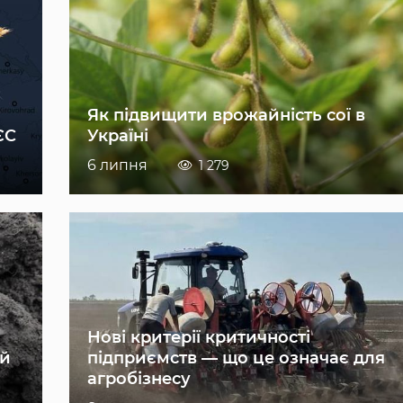
Як підвищити врожайність сої в
ЄС
Україні
6 липня
1 279
Нові критерії критичності
ій
підприємств — що це означає для
агробізнесу