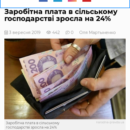
Заробітна плата в сільському
господарстві зросла на 24%
3 вересня 2019
442
0
Оля Мартыненко
narodna-pravda.ua
Заробітна плата в сільському
господарстві зросла на 24%