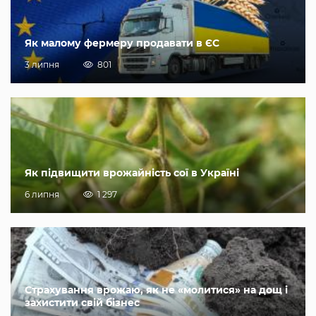
Як малому фермеру продавати в ЄС
3 липня
801
Як підвищити врожайність сої в Україні
6 липня
1 297
Страхування врожаю, як не «молитися» на дощ і
захистити свій бізнес