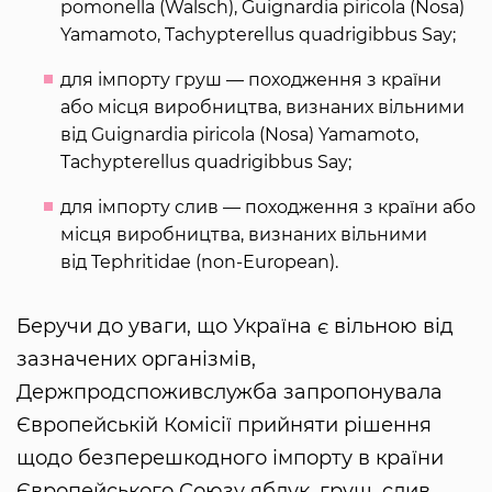
pomonella (Walsch), Guignardia piricola (Nosa)
Yamamoto, Tachypterellus quadrigibbus Say;
для імпорту груш — походження з країни
або місця виробництва, визнаних вільними
від Guignardia piricola (Nosa) Yamamoto,
Tachypterellus quadrigibbus Say;
для імпорту слив — походження з країни або
місця виробництва, визнаних вільними
від Tephritidae (non-European).
Беручи до уваги, що Україна є вільною від
зазначених організмів,
Держпродспоживслужба запропонувала
Європейській Комісії прийняти рішення
щодо безперешкодного імпорту в країни
Європейського Союзу яблук, груш, слив,