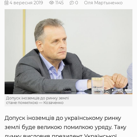
4 вересня 2019
1145
0
Оля Мартыненко
Допуск іноземців до ринку землі
стане помилкою — Козаченко
Допуск іноземців до українському ринку
землі буде великою помилкою уряду. Таку
думку висловив президент Української