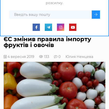
розсилку.
ЄС змінив правила імпорту
фруктів і овочів
4 вересня 2019
133
0
Юлия Немцева