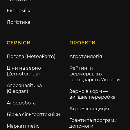
Економіка
Логістика
СЕРВІСИ
ПРОЕКТИ
Погода (MeteoFarm)
Агротрилогія
Ціни на зерно
Рейтинги
(Zernotorg.ua)
фермерських
господарств України
Агроаналітика
(Феодал)
Зерно в корм —
вигідна переробка
Агроробота
АгроЕкспедиція
Біржа сільгосптехніки
Гранти та програми
Маркетплейс
допомоги