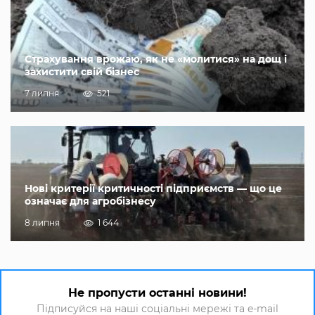
Страхування врожаю, як не «молитися» на дощ і
захистити свій бізнес
7 липня
521
Нові критерії критичності підприємств — що це
означає для агробізнесу
8 липня
1 644
Не пропусти останні новини!
Підписуйся на наші соціальні мережі та e-mail