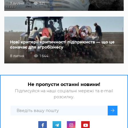
7 липня
521
Нові критерії критичності підприємств — що це
означає для агробізнесу
8 липня
1 644
Не пропусти останні новини!
Підписуйся на наші соціальні мережі та e-mail
розсилку.