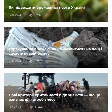
Як підвищити врожайність сої в Україні
6 липня
1 297
Страхування врожаю, як не «молитися» на дощ і
захистити свій бізнес
7 липня
521
Нові критерії критичності підприємств — що це
означає для агробізнесу
8 липня
1 644