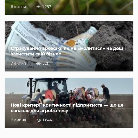
6 липня
1 297
Страхування врожаю, як не «молитися» на дощ і
захистити свій бізнес
7 липня
521
Нові критерії критичності підприємств — що це
означає для агробізнесу
8 липня
1 644