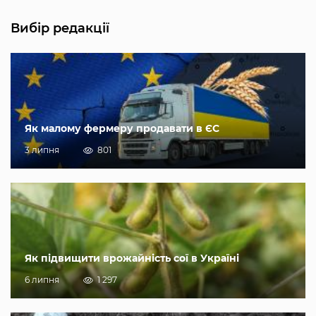
Вибір редакції
Як малому фермеру продавати в ЄС
3 липня
801
Як підвищити врожайність сої в Україні
6 липня
1 297