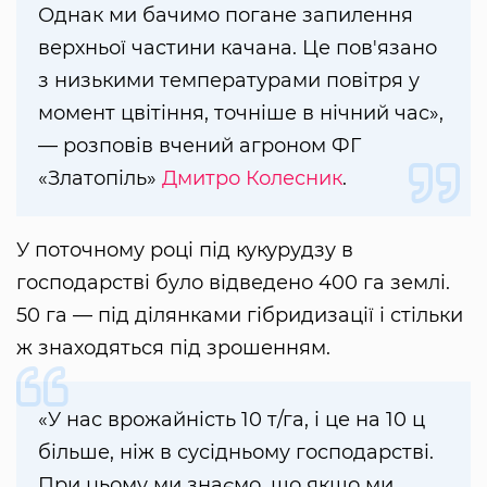
Однак ми бачимо погане запилення
верхньої частини качана. Це пов'язано
з низькими температурами повітря у
момент цвітіння, точніше в нічний час»,
— розповів вчений агроном ФГ
«Златопіль»
Дмитро Колесник
.
У поточному році під кукурудзу в
господарстві було відведено 400 га землі.
50 га — під ділянками гібридизації і стільки
ж знаходяться під зрошенням.
«У нас врожайність 10 т/га, і це на 10 ц
більше, ніж в сусідньому господарстві.
При цьому ми знаємо, що якщо ми