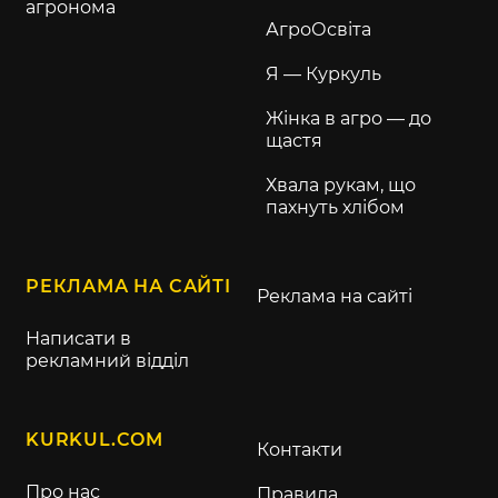
агронома
АгроОсвіта
Я — Куркуль
Жінка в агро — до
щастя
Хвала рукам, що
пахнуть хлібом
РЕКЛАМА НА САЙТІ
Реклама на сайті
Написати в
рекламний відділ
KURKUL.COM
Контакти
Про нас
Правила