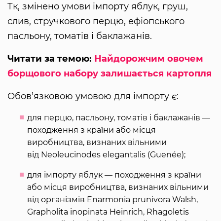
Тк, змінено умови імпорту яблук, груш,
слив, стручкового перцю, ефіопського
пасльону, томатів і баклажанів.
Читати за темою:
Найдорожчим овочем
борщового набору залишається картопля
Обов’язковою умовою для імпорту є:
для перцю, пасльону, томатів і баклажанів —
походження з країни або місця
виробництва, визнаних вільними
від Neoleucinodes elegantalis (Guenée);
для імпорту яблук — походження з країни
або місця виробництва, визнаних вільними
від організмів Enarmonia prunivora Walsh,
Grapholita inopinata Heinrich, Rhagoletis