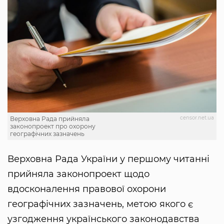
censor.net.ua
Верховна Рада прийняла
законопроект про охорону
географічних зазначень
Верховна Рада України у першому читанні
прийняла законопроект щодо
вдосконалення правової охорони
географічних зазначень, метою якого є
узгодження українського законодавства