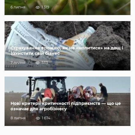
6 липня
1 319
Страхування врожаю, як не «молитися» на дощ і
захистити свій бізнес
7 липня
533
Нові критерії критичності підприємств — що це
означає для агробізнесу
8 липня
1 674