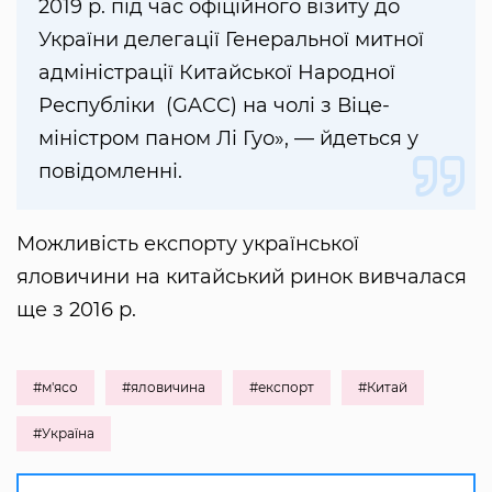
2019 р. під час офіційного візиту до
України делегації Генеральної митної
адміністрації Китайської Народної
Республіки (GACC) на чолі з Віце-
міністром паном Лі Гуо», — йдеться у
повідомленні.
Можливість експорту української
яловичини на китайський ринок вивчалася
ще з 2016 р.
#м'ясо
#яловичина
#експорт
#Китай
#Україна