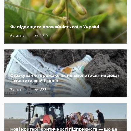
Як підвищити врожайність сої в Україні
6 липня
1 319
Страхування врожаю, як не «молитися» на дощ і
захистити свій бізнес
7 липня
533
Нові критерії критичності підприємств — що це