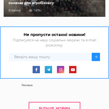
означає для агробізнесу
8 липня
1 674
Не пропусти останні новини!
Підписуйся на наші соціальні мережі та e-mail
розсилку.
Реклама
БІЛЬШЕ НОВИН