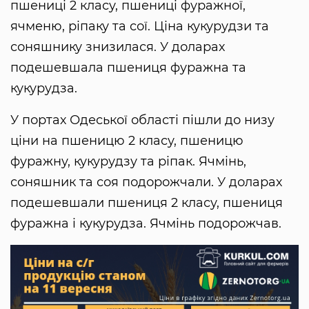
пшениці 2 класу, пшениці фуражної,
ячменю, ріпаку та сої. Ціна кукурудзи та
соняшнику знизилася. У доларах
подешевшала пшениця фуражна та
кукурудза.
У портах Одеської області пішли до низу
ціни на пшеницю 2 класу, пшеницю
фуражну, кукурудзу та ріпак. Ячмінь,
соняшник та соя подорожчали. У доларах
подешевшали пшениця 2 класу, пшениця
фуражна і кукурудза. Ячмінь подорожчав.