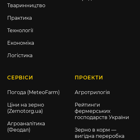
Тваринництво
Практика
Технології
Економіка
Логістика
СЕРВІСИ
ПРОЕКТИ
Погода (MeteoFarm)
Агротрилогія
Ціни на зерно
Рейтинги
(Zernotorg.ua)
фермерських
господарств України
Агроаналітика
(Феодал)
Зерно в корм —
вигідна переробка