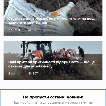
Страхування врожаю, як не «молитися» на дощ і
захистити свій бізнес
7 липня
533
Нові критерії критичності підприємств — що це
означає для агробізнесу
8 липня
1 674
Не пропусти останні новини!
Підписуйся на наші соціальні мережі та e-mail