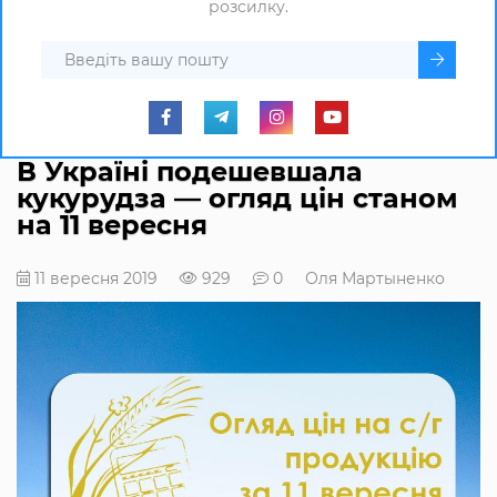
розсилку.
В Україні подешевшала
кукурудза — огляд цін станом
на 11 вересня
11 вересня 2019
929
0
Оля Мартыненко