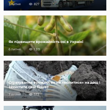
3 липня
827
Як підвищити врожайність сої в Україні
6 липня
1 319
Страхування врожаю, як не «молитися» на дощ і
захистити свій бізнес
7 липня
533