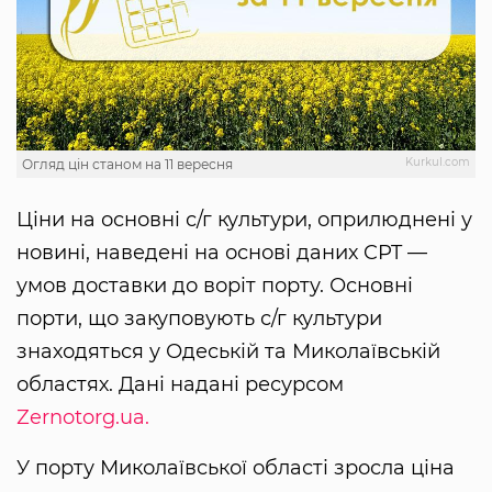
Kurkul.com
Огляд цін станом на 11 вересня
Ціни на основні с/г культури, оприлюднені у
новині, наведені на основі даних CPT —
умов доставки до воріт порту. Основні
порти, що закуповують с/г культури
знаходяться у Одеській та Миколаївській
областях. Дані надані ресурсом
Zernotorg.ua.
У порту Миколаївської області зросла ціна