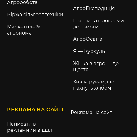
Агроробота
АгроЕкспедиція
Біржа сільгосптехніки
Гранти та програми
Маркетплейс
допомоги
агронома
АгроОсвіта
Я — Куркуль
Жінка в агро — до
щастя
Хвала рукам, що
пахнуть хлібом
РЕКЛАМА НА САЙТІ
Реклама на сайті
Написати в
рекламний відділ