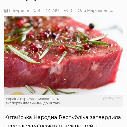
11 вересня 2019
230
0
Оля Мартыненко
pixabay.com
Україна отримала можливість
експорту яловичини до Китаю
Китайська Народна Республіка затвердила
перелік українських потужностей з