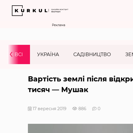
Реклама
‹
ВСІ
УКРАЇНА
САДІВНИЦТВО
ЗЕ
Вартість землі після відкр
тисяч — Мушак
17 вересня 2019
886
0