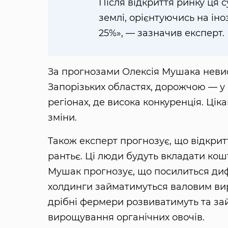
Після відкриття ринку ця су
землі, орієнтуючись на ін
25%», — зазначив експерт.
За прогнозами Олексія Мушака невис
Запорізьких областях, дорожчою — у 
регіонах, де висока конкуренція. Цік
зміни.
Також експерт прогнозує, що відкрит
рантьє. Ці люди будуть вкладати кошт
Мушак прогнозує, що посилиться диф
холдинги займатимуться валовим вир
дрібні фермери розвиватимуть та займ
вирощування органічних овочів.