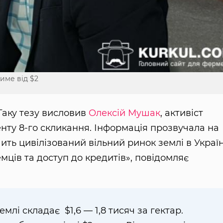
тиме від $2
Таку тезу висловив
Олексій Мушак
, активіст
нту 8-го скликання. Інформація прозвучала на
ить цивілізований вільний ринок землі в Україн
мців та доступ до кредитів», повідомляє
емлі складає $1,6 — 1,8 тисяч за гектар.