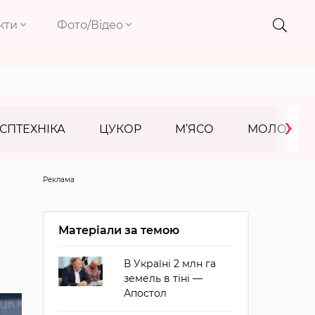
кти
Фото/Відео
›
СПТЕХНІКА
ЦУКОР
М’ЯСО
МОЛОКО
Реклама
Матеріали за темою
В Україні 2 млн га
земель в тіні —
Апостол