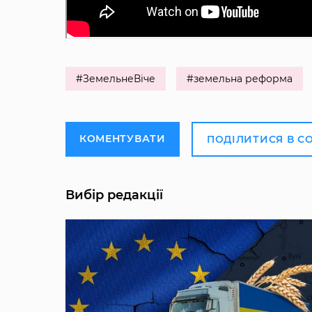
#ЗемельнеВіче
#земельна реформа
КОМЕНТУВАТИ
ПОДІЛИТИСЯ В С
Вибір редакції