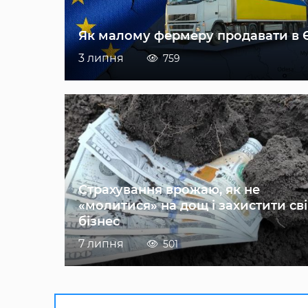
Як малому фермеру продавати в 
3 липня
759
Страхування врожаю, як не
«молитися» на дощ і захистити св
бізнес
7 липня
501