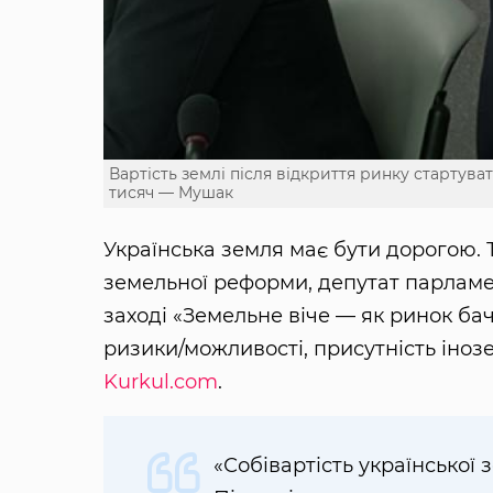
Вартість землі після відкриття ринку стартува
тисяч — Мушак
Українська земля має бути дорогою. 
земельної реформи, депутат парламе
заході «Земельне віче — як ринок бач
ризики/можливості, присутність інозе
Kurkul.com
.
«Собівартість української з