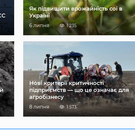
Як підвищити врожайність сої в
ЄС
Україні
6 липня
1 235
Нові критерії критичності
ій
підприємств — що це означає для
агробізнесу
8 липня
1 573