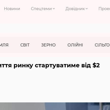
Новини
Спецтеми
Довідник
Прое
МЛЯ
СВІТ
ЗЕРНО
ОЛІЙНІ
СІЛЬГО
иття ринку стартуватиме від $2