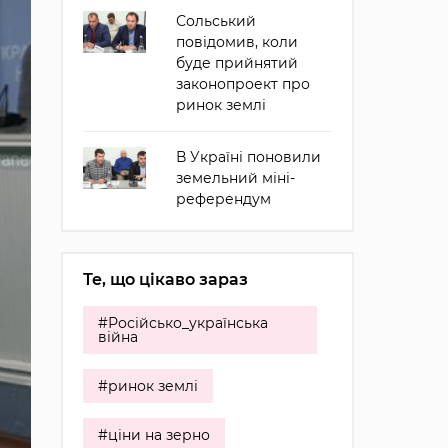
Сольський
повідомив, коли
буде прийнятий
законопроект про
ринок землі
В Україні поновили
земельний міні-
референдум
Те, що цікаво зараз
#Російсько_українська
війна
#ринок землі
#ціни на зерно