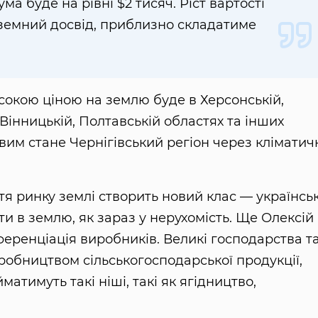
ма буде на рівні $2 тисяч. Ріст вартості
оземний досвід, приблизно складатиме
окою ціною на землю буде в Херсонській,
Вінницькій, Полтавській областях та інших
авим стане Чернігівський регіон через кліматич
тя ринку землі створить новий клас — українсь
и в землю, як зараз у нерухомість. Ще Олексій
еренціація виробників. Великі господарства т
обництвом сільськогосподарської продукції,
атимуть такі ніші, такі як ягідництво,