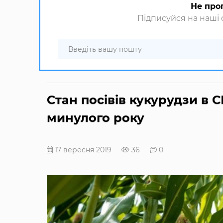
Не про
Підписуйся на наші с
Стан посівів кукурудзи в
минулого року
17 вересня 2019
36
0