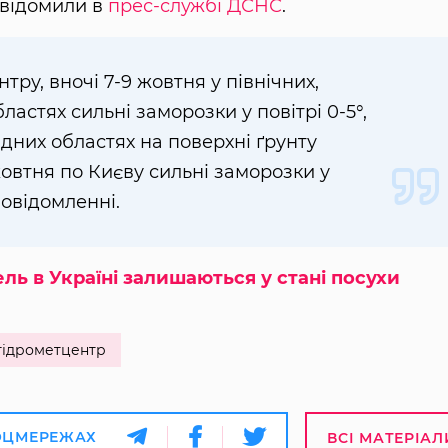
овідомили в
прес-службі ДСНС
.
ру, вночі 7-9 жовтня у північних,
ластях сильні заморозки у повітрі 0-5°,
ідних областях на поверхні ґрунту
жовтня по Києву сильні заморозки у
повідомленні.
ль в Україні залишаються у стані посухи
гідрометцентр
ОЦМЕРЕЖАХ
ВСІ МАТЕРІАЛ