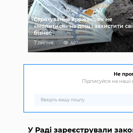
Страхування врожаю, як не
«молитися» на дощ і захистити св
бізнес
7 липня
497
Не про
Підписуйся на наші с
У Раді зареєстрували зак