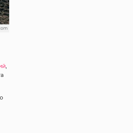
.com
ий
,
та
но