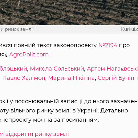
ий ринок землі
Kurkul
ився повний текст законопроекту
№2194
про
ляє
AgroPolit.com.
аблоцький
,
Микола Сольський
,
Артем Нагаєвськ
,
Павло Халімон
,
Марина Нікітіна
,
Сергій Бунін
ок і у пояснювальній записці до нього зазначе
оту вільного ринку землі в Україні. Детально
конопроекту можна за посиланням.
м відкриття ринку землі