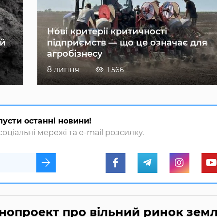
Нові критерії критичності
ій
підприємств — що це означає для
агробізнесу
8 липня
1 566
пусти останні новини!
оціальні мережі та e-mail розсилку.
онопроект про вільний ринок земл