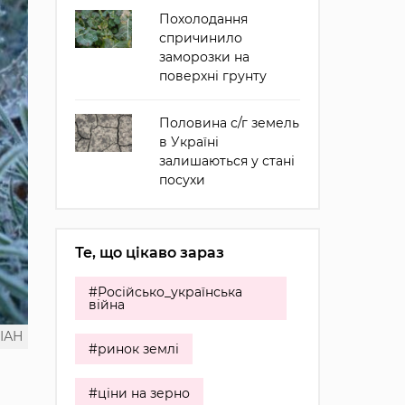
Похолодання
спричинило
заморозки на
поверхні грунту
Половина с/г земель
в Україні
залишаються у стані
посухи
Те, що цікаво зараз
#Російсько_українська
війна
ІАН
#ринок землі
#ціни на зерно