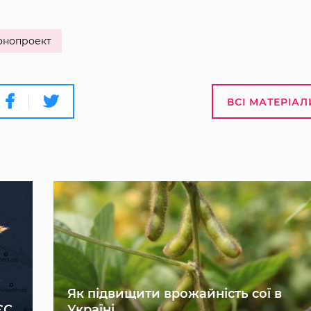
онопроект
ВСІ МАТЕРІАЛ
Як підвищити врожайність сої в
ЄС
Україні