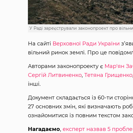
У Раді зареєстрували законопроект про вільн
На сайті
Верховної Ради України
з’яв
вільний ринок землі. Про це повідом
Авторами законопроекту є
Мар'ян З
Сергій Литвиненко
,
Тетяна Грищенко
інші.
Документ складається із 60-ти сторін
27 основних змін, які визначають роб
ознайомитися із повним текстом за
Нагадаємо
,
експерт назвав 5 пробле