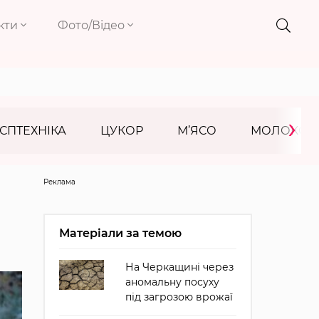
кти
Фото/Відео
›
СПТЕХНІКА
ЦУКОР
М’ЯСО
МОЛОКО
Реклама
Матеріали за темою
На Черкащині через
аномальну посуху
під загрозою врожаї