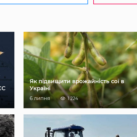
Як підвищити врожайність сої в
ЄС
Україні
6 липня
1 224