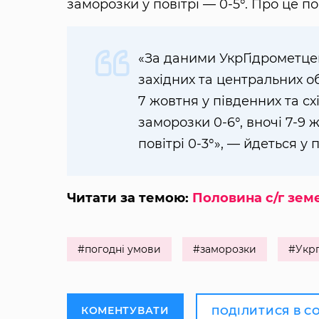
заморозки у повітрі — 0-5°. Про це п
«За даними УкрГідрометцент
західних та центральних об
7 жовтня у південних та сх
заморозки 0-6°, вночі 7-9 
повітрі 0-3°», — йдеться у 
Читати за темою:
Половина с/г земе
#погодні умови
#заморозки
#Укр
КОМЕНТУВАТИ
ПОДІЛИТИСЯ В С