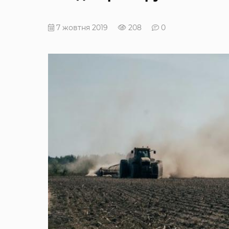
7 жовтня 2019
208
0