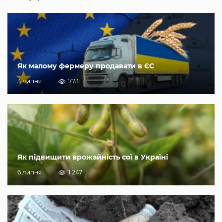
Як малому фермеру продавати в ЄС
3 липня
773
Як підвищити врожайність сої в Україні
6 липня
1 247