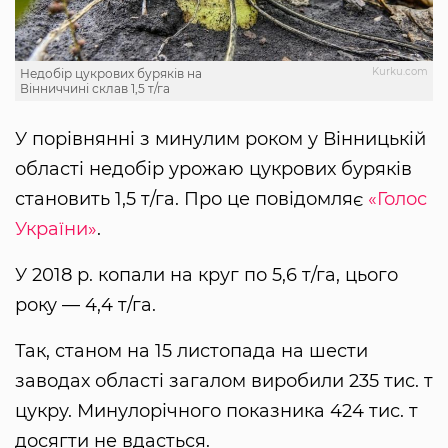
Kurku.com
Недобір цукрових буряків на
Вінниччині склав 1,5 т/га
У порівнянні з минулим роком у Вінницькій
області недобір урожаю цукрових буряків
становить 1,5 т/га. Про це повідомляє
«Голос
України»
.
У 2018 р. копали на круг по 5,6 т/га, цього
року — 4,4 т/га.
Так, станом на 15 листопада на шести
заводах області загалом виробили 235 тис. т
цукру. Минулорічного показника 424 тис. т
досягти не вдасться.