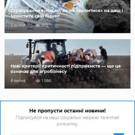
Страхування врожаю, як не «молитися» на дощ і
захистити свій бізнес
7 липня
502
Нові критерії критичності підприємств — що це
означає для агробізнесу
8 липня
1 586
Не пропусти останні новини!
Підписуйся на наші соціальні мережі та e-mail
розсилку.