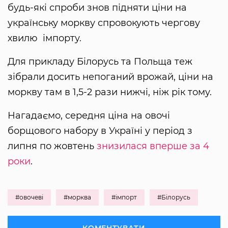
будь-які спроби знов підняти ціни на
українську моркву спровокують чергову
хвилю імпорту.
Для прикладу Білорусь та Польща теж
зібрали досить непоганий врожай, ціни на
моркву там в 1,5-2 рази нижчі, ніж рік тому.
Нагадаємо, середня ціна на овочі
борщового набору в Україні у період з
липня по жовтень
знизилася вперше за 4
роки
.
#овочеві
#морква
#імпорт
#Білорусь