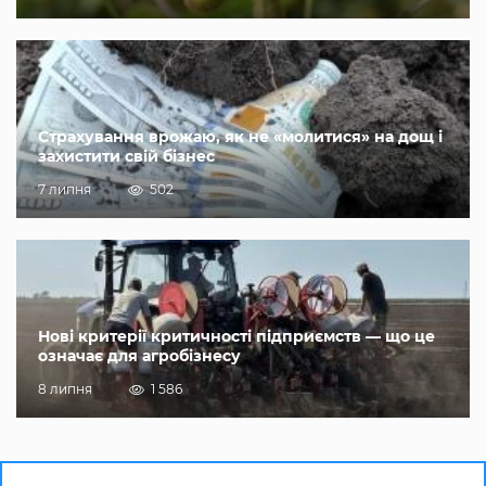
Страхування врожаю, як не «молитися» на дощ і
захистити свій бізнес
7 липня
502
Нові критерії критичності підприємств — що це
означає для агробізнесу
8 липня
1 586