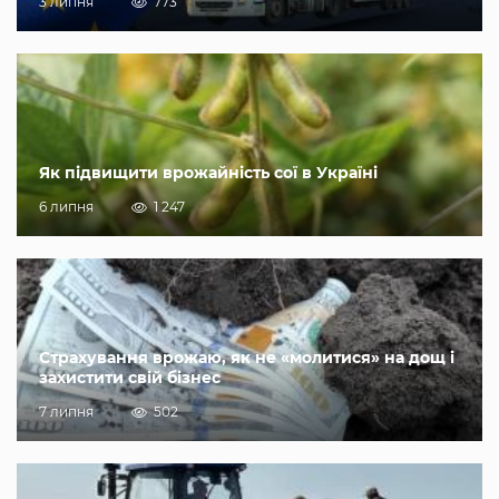
3 липня
773
Як підвищити врожайність сої в Україні
6 липня
1 247
Страхування врожаю, як не «молитися» на дощ і
захистити свій бізнес
7 липня
502