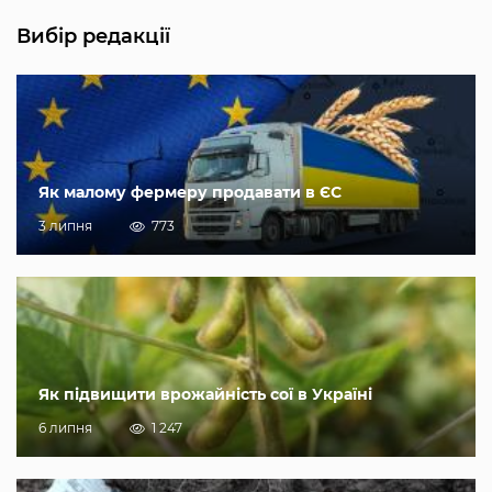
Вибір редакції
Як малому фермеру продавати в ЄС
3 липня
773
Як підвищити врожайність сої в Україні
6 липня
1 247