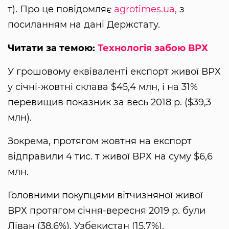
т). Про це повідомляє
agrotimes.ua,
з
посиланням на дані Держстату.
Читати за темою:
Технологія забою ВРХ
У грошовому еквіваленті експорт живої ВРХ
у січні-жовтні склава $45,4 млн, і на 31%
перевищив показник за весь 2018 р. ($39,3
млн).
Зокрема, протягом жовтня на експорт
відправили 4 тис. т живої ВРХ на суму $6,6
млн.
Головними покупцями вітчизняної живої
ВРХ протягом січня-вересня 2019 р. були
Ліван (38,6%), Узбекистан (15,7%),