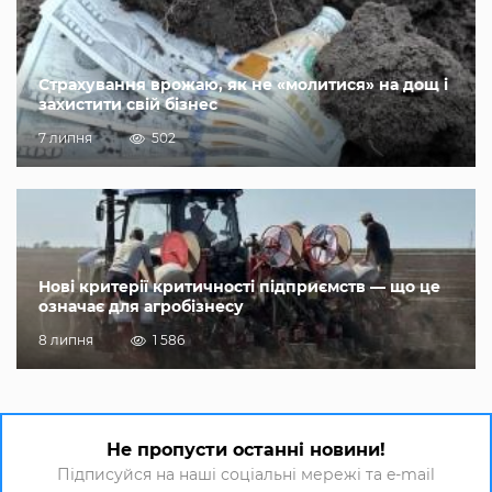
Страхування врожаю, як не «молитися» на дощ і
захистити свій бізнес
7 липня
502
Нові критерії критичності підприємств — що це
означає для агробізнесу
8 липня
1 586
Не пропусти останні новини!
Підписуйся на наші соціальні мережі та e-mail