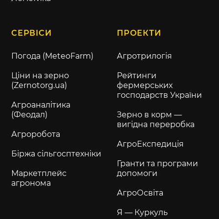
СЕРВІСИ
ПРОЕКТИ
Погода (MeteoFarm)
Агротрилогія
Ціни на зерно
Рейтинги
(Zernotorg.ua)
фермерських
господарств України
Агроаналітика
(Феодал)
Зерно в корм —
вигідна переробка
Агроробота
АгроЕкспедиція
Біржа сільгосптехніки
Гранти та програми
Маркетплейс
допомоги
агронома
АгроОсвіта
Я — Куркуль