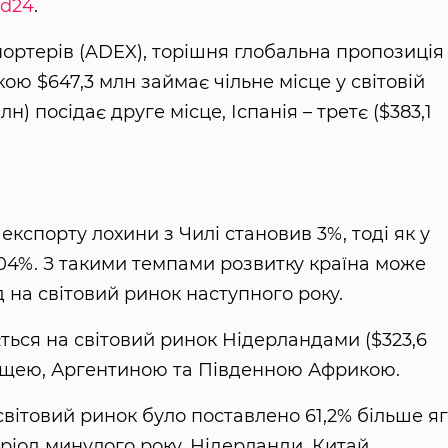
ad24
.
портерів (ADEX), торішня глобальна пропозиція
ткою $647,3 млн займає чільне місце у світовій
н) посідає друге місце, Іспанія – третє ($383,1
експорту лохини з Чилі становив 3%, тоді як у
104%. З такими темпами розвитку країна може
 на світовий ринок наступного року.
ється на світовий ринок Нідерландами ($323,6
ьщею, Аргентиною та Південною Африкою.
 світовий ринок було поставлено 61,2% більше яг
еріод минулого року. Нідерланди, Китай,