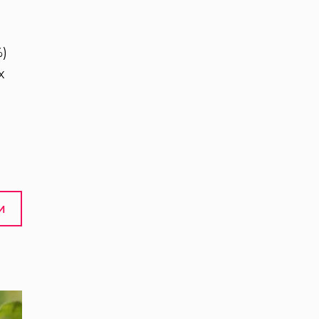
%)
х
И