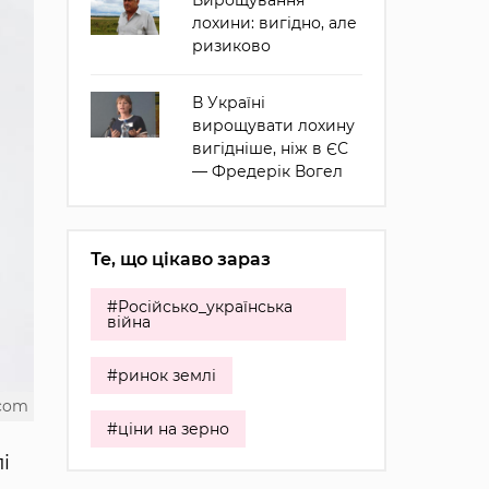
Вирощування
лохини: вигідно, але
ризиково
В Україні
вирощувати лохину
вигідніше, ніж в ЄС
— Фредерік Вогел
Те, що цікаво зараз
#Російсько_українська
війна
#ринок землі
.com
#ціни на зерно
і