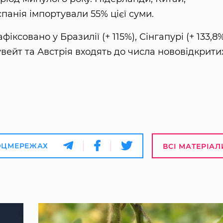
спанія імпортували 55% цієї суми.
ксовано у Бразилії (+ 115%), Сінгапурі (+ 133,8
 Кувейт та Австрія входять до числа нововідкрити
ОЦМЕРЕЖАХ
ВСІ МАТЕРІАЛ