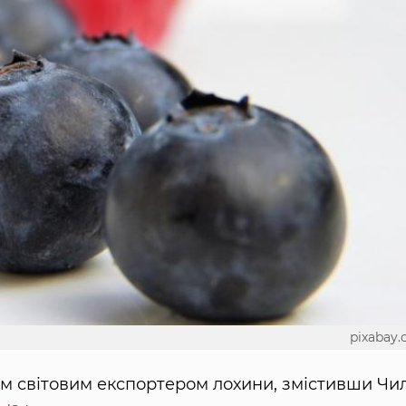
pixabay
им світовим експортером лохини, змістивши Чил