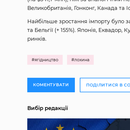
Великобританія, Гонконг, Канада та І
Найбільше зростання імпорту було зафі
та Бельгії (+ 155%). Японія, Еквадор,
ринків.
#ягідництво
#лохина
КОМЕНТУВАТИ
ПОДІЛИТИСЯ В С
Вибір редакції