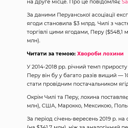
на друге місце. Про це повідомляє
S
За даними Перуанської асоціації екс
ягоди становила $3 ​​млрд. Чилі з час
торгівлі цими ягодами, Перу ($548,1 мл
млн).
Читати за темою:
Хвороби лохини
У 2014-2018 рр. річний темп приросту 
Перу він бу у багато разів вищий — 
стати провідним постачальником ягід
Окрім Чилі та Перу, лохина поставля
млн), США, Марокко, Мексикою, Пол
За період січень-вересень 2019 р. на
(на $341,7 млн), ніж за аналогічний п