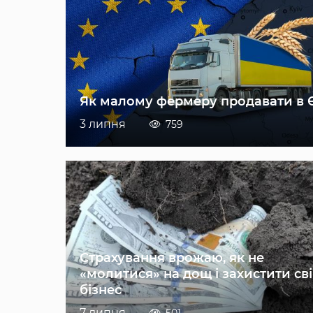
Як малому фермеру продавати в 
3 липня
759
Страхування врожаю, як не
«молитися» на дощ і захистити св
бізнес
7 липня
501