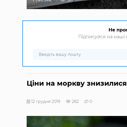
Не про
Підписуйся на наші с
Ціни на моркву знизилися
12 грудня 2019
282
0