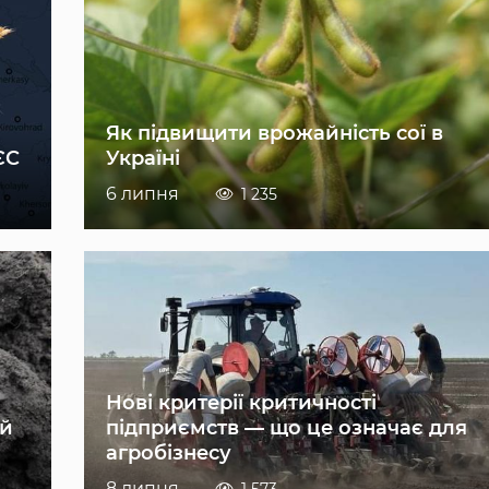
Як підвищити врожайність сої в
ЄС
Україні
6 липня
1 235
Нові критерії критичності
ій
підприємств — що це означає для
агробізнесу
8 липня
1 573