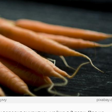
муму
pixabay