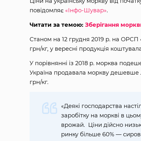
Ціни на українську моркву від почат
повідомляє
«Інфо-Шувар»
.
Читати за темою:
Зберігання моркви
Станом на 12 грудня 2019 р. на ОРСП 
грн/кг, у вересні продукція коштувала 
У порівнянні із 2018 р. морква подеш
Україна продавала моркву дешевше лиш
грн/кг.
«Деякі господарства насті
заробітку на моркві в цьом
врожай. Ціни дійсно низькі
ринку більше 60% — сировин