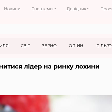
Новини
Спецтеми
Довідник
Прое
МЛЯ
СВІТ
ЗЕРНО
ОЛІЙНІ
СІЛЬГО
нитися лідер на ринку лохини