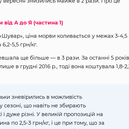
ку вересня знизились майже в 2 рази. Про це
 від А до Я (частина 1)
«Шувар», ціна морви коливається у межах 3-4,5
6,2-5,5 грн/кг.
евшала ще більше — в 3 рази. За останні 5 рокі
е в грудні 2016 р., тоді вона коштувала 1,8-2,
льки зневірились в можливість
у сезоні, що навіть не збирають
 і дуже різні. У великій пропозицій на
а по 2,5-3 грн/кг, і це при тому, що за