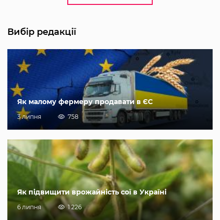
Вибір редакції
Як малому фермеру продавати в ЄС
3 липня
758
Як підвищити врожайність сої в Україні
6 липня
1 226