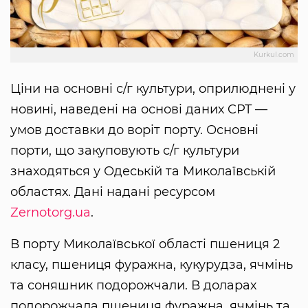
Kurkul.com
Ціни на основні с/г культури, оприлюднені у
новині, наведені на основі даних CPT —
умов доставки до воріт порту. Основні
порти, що закуповують с/г культури
знаходяться у Одеській та Миколаївській
областях. Дані надані ресурсом
Zernotorg.ua
.
В порту Миколаївської області пшениця 2
класу, пшениця фуражна, кукурудза, ячмінь
та соняшник подорожчали. В доларах
подорожчала пшениця фуражна, ячмінь та