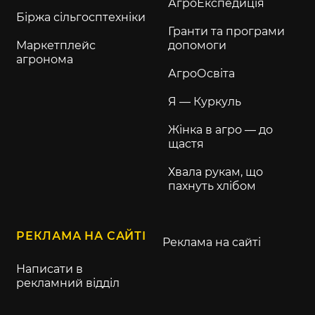
АгроЕкспедиція
Біржа сільгосптехніки
Гранти та програми
Маркетплейс
допомоги
агронома
АгроОсвіта
Я — Куркуль
Жінка в агро — до
щастя
Хвала рукам, що
пахнуть хлібом
РЕКЛАМА НА САЙТІ
Реклама на сайті
Написати в
рекламний відділ