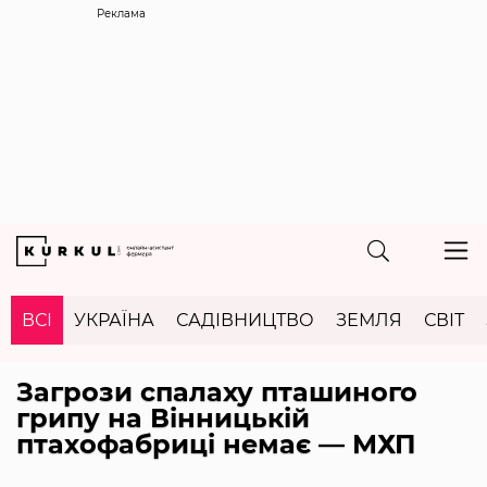
Реклама
ВСІ
УКРАЇНА
САДІВНИЦТВО
ЗЕМЛЯ
СВІТ
Загрози спалаху пташиного
грипу на Вінницькій
птахофабриці немає — МХП