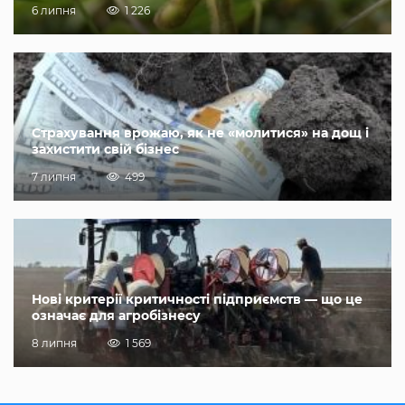
6 липня
1 226
Страхування врожаю, як не «молитися» на дощ і
захистити свій бізнес
7 липня
499
Нові критерії критичності підприємств — що це
означає для агробізнесу
8 липня
1 569