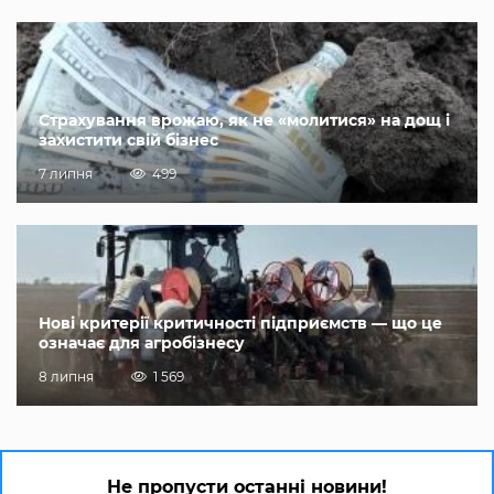
Страхування врожаю, як не «молитися» на дощ і
захистити свій бізнес
7 липня
499
Нові критерії критичності підприємств — що це
означає для агробізнесу
8 липня
1 569
Не пропусти останні новини!