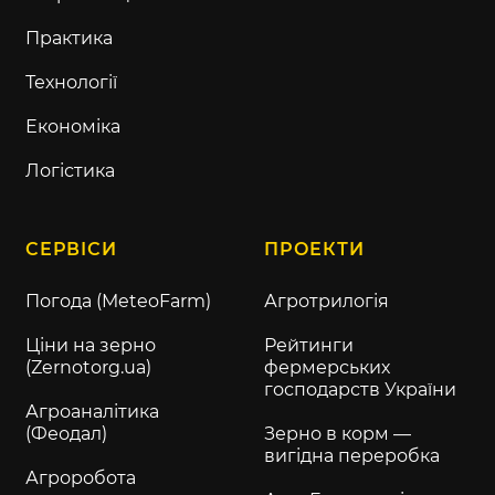
Практика
Технології
Економіка
Логістика
СЕРВІСИ
ПРОЕКТИ
Погода (MeteoFarm)
Агротрилогія
Ціни на зерно
Рейтинги
(Zernotorg.ua)
фермерських
господарств України
Агроаналітика
(Феодал)
Зерно в корм —
вигідна переробка
Агроробота