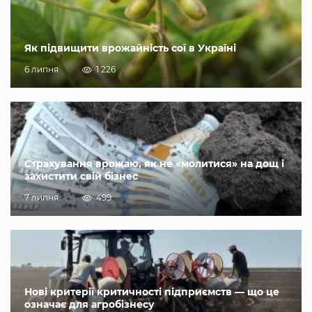
Як підвищити врожайність сої в Україні
6 липня
1 226
Страхування врожаю, як не «молитися» на дощ і
захистити свій бізнес
7 липня
499
Нові критерії критичності підприємств — що це
означає для агробізнесу