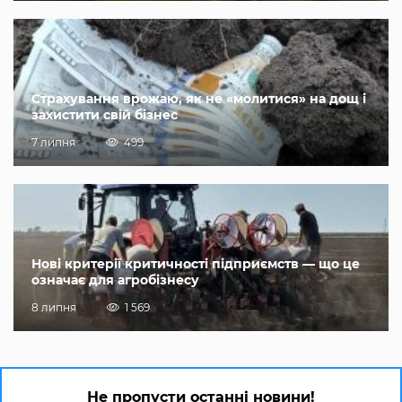
Страхування врожаю, як не «молитися» на дощ і
захистити свій бізнес
7 липня
499
Нові критерії критичності підприємств — що це
означає для агробізнесу
8 липня
1 569
Не пропусти останні новини!