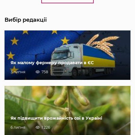
Вибір редакції
Як малому фермеру продавати в ЄС
3 липня
758
Як підвищити врожайність сої в Україні
6 липня
1 226