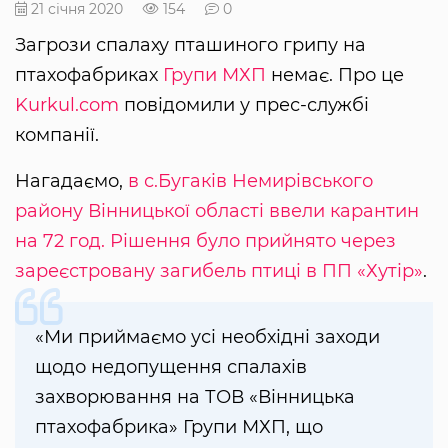
21 січня 2020
154
0
Загрози спалаху пташиного грипу на
птахофабриках
Групи МХП
немає. Про це
Kurkul.com
повідомили у прес-службі
компанії.
Нагадаємо,
в с.Бугаків Немирівського
району Вінницької області ввели карантин
на 72 год. Рішення було прийнято через
зареєстровану загибель птиці в ПП «Хутір»
.
«Ми приймаємо усі необхідні заходи
щодо недопущення спалахів
захворювання на ТОВ «Вінницька
птахофабрика» Групи МХП, що