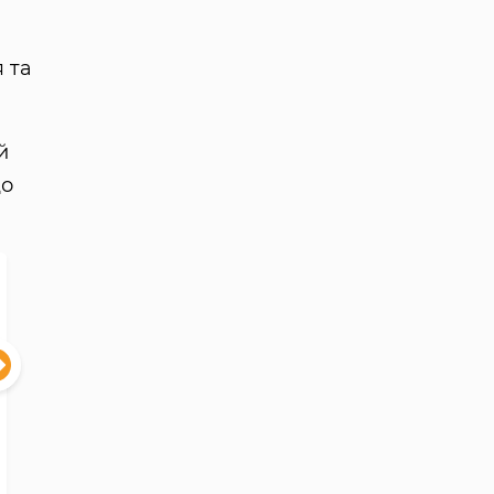
 та
й
що