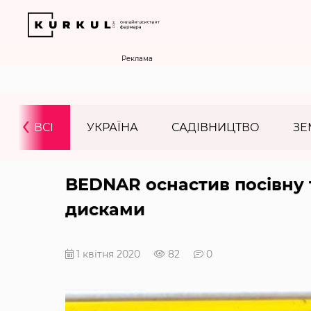
Реклама
‹
ВСІ
УКРАЇНА
САДІВНИЦТВО
ЗЕ
BEDNAR оснастив посівну 
дисками
1 квітня 2020
82
0