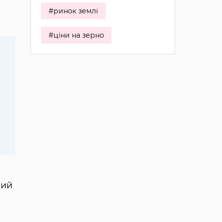
#ринок землі
#ціни на зерно
а
ний