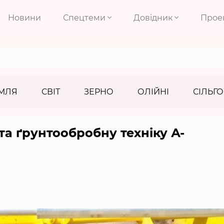
Новини
Спецтеми
Довідник
Прое
МЛЯ
СВІТ
ЗЕРНО
ОЛІЙНІ
СІЛЬГО
та ґрунтообробну техніку А-