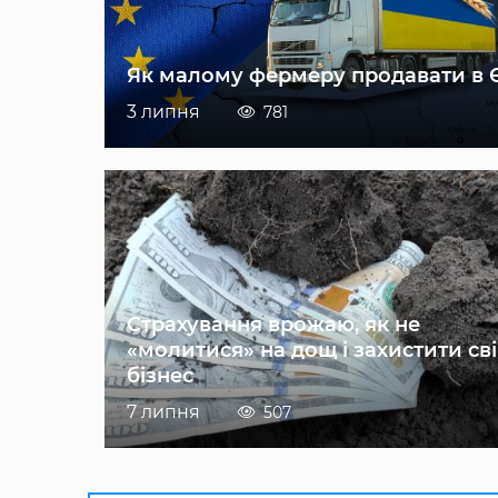
Як малому фермеру продавати в 
3 липня
781
Страхування врожаю, як не
«молитися» на дощ і захистити св
бізнес
7 липня
507