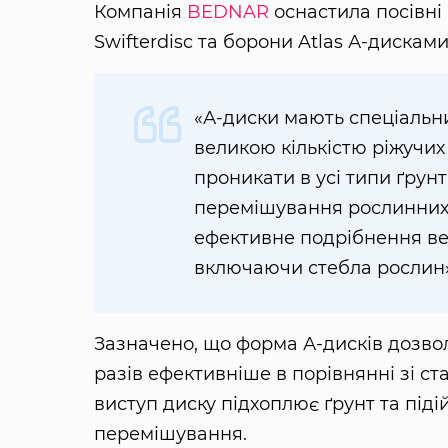
Компанія
BEDNAR
оснастила посівні
Swifterdisc та борони Atlas А-дискам
«А-диски мають спеціальн
великою кількістю ріжучих
проникати в усі типи ґрунт
перемішування рослинних 
ефективне подрібнення вел
включаючи стебла рослин»,
Зазначено, що форма А-дисків дозво
разів ефективніше в порівнянні зі 
виступ диску підхоплює ґрунт та піді
перемішування.