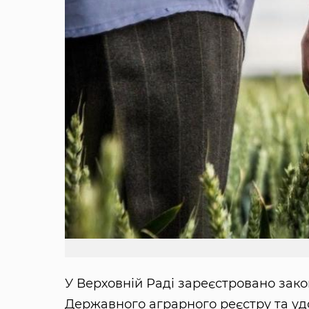
У Верховній Раді зареєстровано зак
Державного аграрного реєстру та у