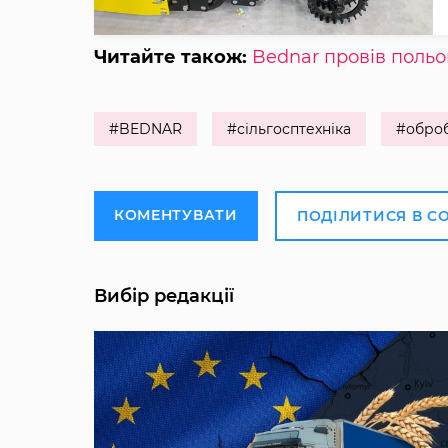
Читайте також:
Bednar провів польо
#BEDNAR
#сільгосптехніка
#оброб
КОМЕНТУВАТИ
ПОДІЛИТИСЯ В С
Вибір редакції