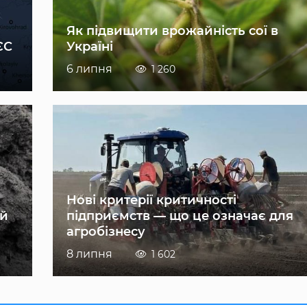
Як підвищити врожайність сої в
ЄС
Україні
6 липня
1 260
Нові критерії критичності
ій
підприємств — що це означає для
агробізнесу
8 липня
1 602