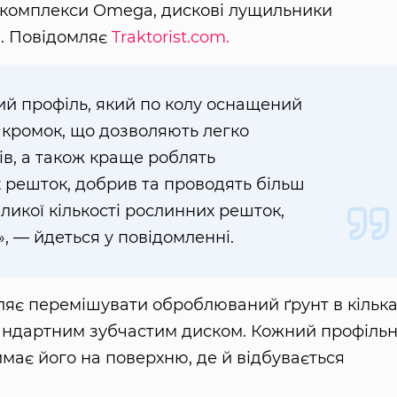
 комплекси Omega, дискові лущильники
и. Повідомляє
Traktorist.com.
ий профіль, який по колу оснащений
 кромок, що дозволяють легко
ів, а також краще роблять
решток, добрив та проводять більш
икої кількості рослинних решток,
 — йдеться у повідомленні.
ляє перемішувати оброблюваний ґрунт в кільк
стандартним зубчастим диском. Кожний профіль
ймає його на поверхню, де й відбувається