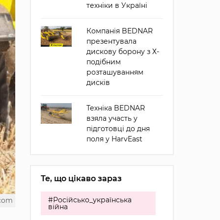
техніки в Україні
Компанія BEDNAR
презентувала
дискову борону з Х-
подібним
розташуванням
дисків
Техніка BEDNAR
взяла участь у
підготовці до дня
поля у HarvEast
Те, що цікаво зараз
#Російсько_українська
.com
війна