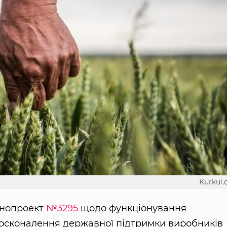
Kurkul
онопроект
№3295
щодо функціонування
досконалення державної підтримки виробників