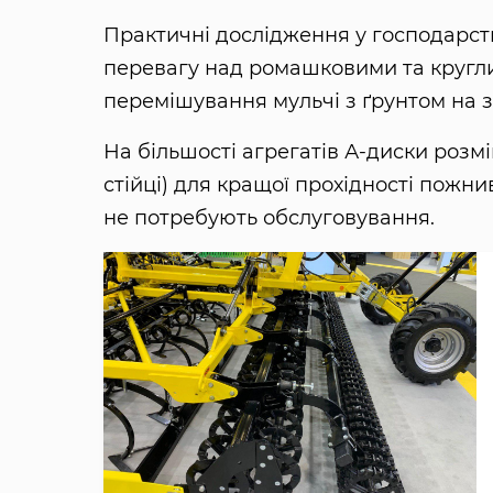
Практичні дослідження у господарств
перевагу над ромашковими та кругли
перемішування мульчі з ґрунтом на з
На більшості агрегатів А-диски розм
стійці) для кращої прохідності пожни
не потребують обслуговування.