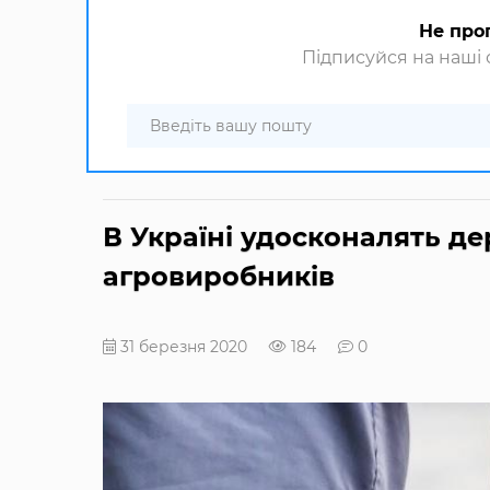
Не про
Підписуйся на наші с
В Україні удосконалять д
агровиробників
31 березня 2020
184
0