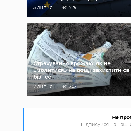
3 липня
779
Страхування врожаю, як не
«молитися» на дощ і захистити св
бізнес
7 липня
505
Не про
Підписуйся на наші с