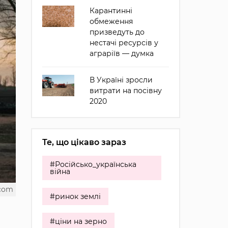
Карантинні
обмеження
призведуть до
нестачі ресурсів у
аграріїв — думка
В Україні зросли
витрати на посівну
2020
Те, що цікаво зараз
#Російсько_українська
війна
.com
#ринок землі
#ціни на зерно