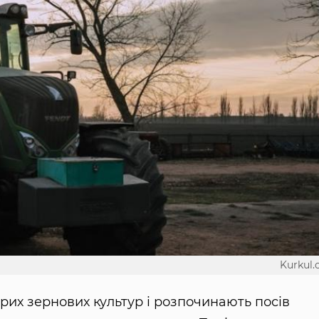
Kurkul
ярих зернових культур і розпочинають посів