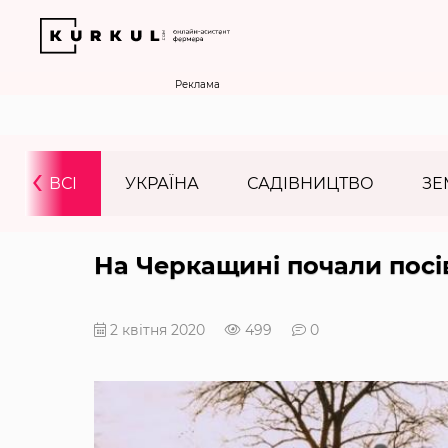
Реклама
‹
ВСІ
УКРАЇНА
САДІВНИЦТВО
ЗЕ
На Черкащині почали посів
2 квітня 2020
499
0