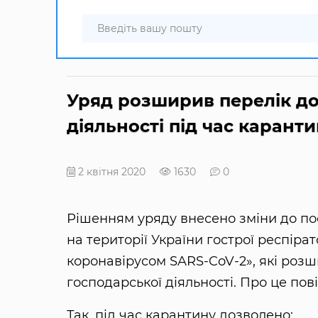
Уряд розширив перелік до
діяльності під час карант
2 квітня 2020
1630
0
Рішенням уряду внесено зміни до п
на території України гострої респіра
коронавірусом SARS-CoV-2», які розш
господарської діяльності. Про це по
Так, під час карантину дозволено: