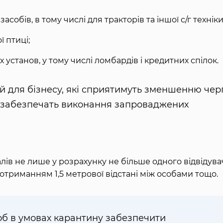
обів, в тому числі для тракторів та іншої с/г техніки
 птиці;
 установ, у тому числі ломбардів і кредитних спілок.
 для бізнесу, які сприятимуть зменшенню черг
та забезпечать виконання запроваджених
алів не лише у розрахунку не більше одного відвідува
 дотриманням 1,5 метрової відстані між особами тощо.
б в умовах карантину забезпечити