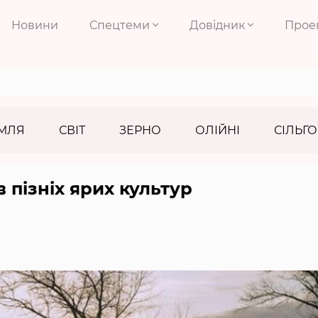
Новини
Спецтеми
Довідник
Прое
МЛЯ
СВІТ
ЗЕРНО
ОЛІЙНІ
СІЛЬГО
 пізніх ярих культур