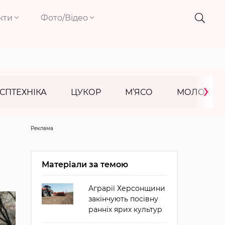
кти
Фото/Відео
›
СПТЕХНІКА
ЦУКОР
М’ЯСО
МОЛОКО
Реклама
Матеріали за темою
Аграрії Херсонщини
закінчують посівну
ранніх ярих культур