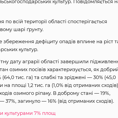
ільськогосподарських культур. Повідомляється н
я по всій території області спостерігається
вому шарі ґрунту.
 збереження дефіциту опадів вплине на ріст т
рських культур.
ітну дату аграрії області завершили підживлен
 Стан озимих посівів характеризується, як добри
 (64,0 тис. га) та слабкі та зріджені — 30% (45,0
 на площі 1,2 тис. га (1,0% від отриманих сходів)
сходів озимого ріпаку. В доброму стані — 19%,
— 37%, загинуло — 16% (від отриманих сходів).
ми культурами 7% площ