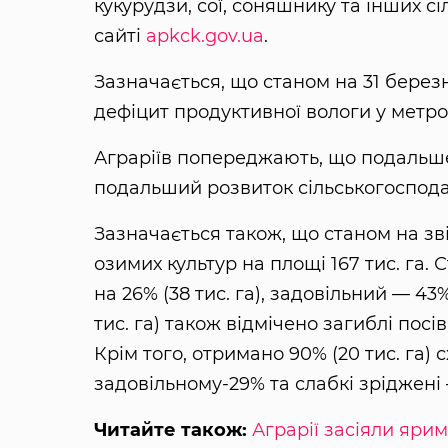
кукурудзи, сої, соняшнику та інших с
сайті
apkck.gov.ua
.
Зазначається, що станом на 31 березн
дефіцит продуктивної вологи у метро
Аграріїв попереджають, що подальше
подальший розвиток сільськогоспода
Зазначається також, що станом на зв
озимих культур на площі 167 тис. га.
на 26% (38 тис. га), задовільний — 43%
тис. га) також відмічено загиблі посіви
Крім того, отримано 90% (20 тис. га) 
задовільному-29% та слабкі зріджені 
Читайте також:
Аграрії засіяли яри