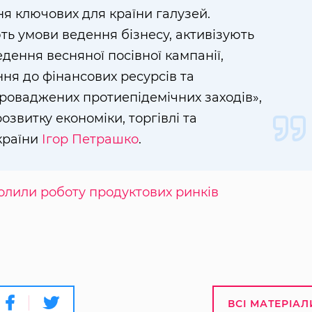
я ключових для країни галузей.
ь умови ведення бізнесу, активізують
дення весняної посівної кампанії,
ня до фінансових ресурсів та
оваджених протиепідемічних заходів»,
звитку економіки, торгівлі та
країни
Ігор Петрашко
.
волили роботу продуктових ринків
ВСІ МАТЕРІАЛ