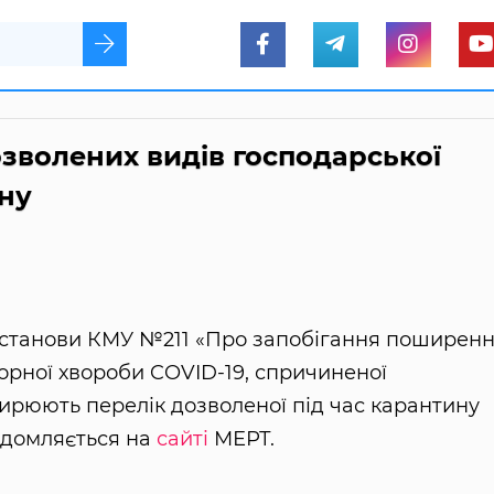
зволених видів господарської
ину
останови КМУ №211 «Про запобігання поширен
торної хвороби COVID-19, спричиненої
ирюють перелік дозволеної під час карантину
відомляється на
сайті
МЕРТ.