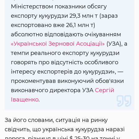
Міністерством показники обсягу
експорту кукурудзи 29,3 млн т (зараз
експортовано вже 26,1 млн т)
абсолютно відповідають очікуванням
«Української Зернової Асоціації»
(УЗА), а
темпи реального експорту кукурудзи
говорять про відсутність особливого
інтересу експортерів до кукурудзи», —
прокоментував виконуючий обов'язки
виконавчого директора УЗА
Сергій
Іващенко
.
За його словами, ситуація на ринку
свідчить, що українська кукурудза наразі
дорога, різниця в ціні $ 25-30 на тонні у