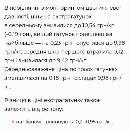
В порівнянні з моніторингом двотижневої
давності, ціни на екстраґатунок
в середньому знизилися до 10,54 грн/кг
(-0,19 грн), вищий ґатунок подешевшав
найбільше ― на 0,23 грн і опустився до 9,98
грн/кг, середня ціна першого втратила 0,12
грн і знизилася до 9,42 грн/кг.
Середньозважена ціна по трьох ґатунках
зменшилася на 0,18 грн і складає 9,98 грн/
кг.
Різниця в ціні екстрагатунку також
залежить від регіону:
на Півночі пропонують 10,2-10,95 грн/кг;