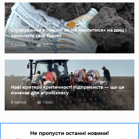
Страхування врожаю, як не «молитися» на дощ і
захистити свій бізнес
7 липня
521
Нові критерії критичності підприємств — що це
означає для агробізнесу
8 липня
1 645
Не пропусти останні новини!