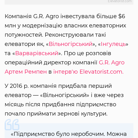
Elevatorist.com
Компанія G.R. Agro інвестувала більше $6
млн у модернізацію власних елеваторних
потужностей. Реконструювали такі
елеватори як, «
Вільногірський
», «
Інгулець
»
та «
Варварівський
». Про це розповів
операційний директор компанії
G.R. Agro
Артем Ремпен
в
інтерв'ю
Elevatorist.com.
У 2016 р. компанія придбала перший
елеватор — «Вільногірський» і вже через
місяць після придбання підприємство
почало приймати зернові культури.
«Підприємство було неробочим. Можна