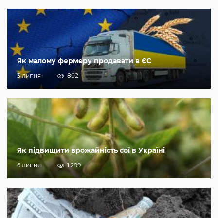
Як малому фермеру продавати в ЄС
3 липня
802
Як підвищити врожайність сої в Україні
6 липня
1 299