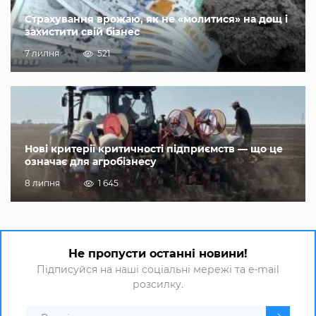
Страхування врожаю, як не «молитися» на дощ і
захистити свій бізнес
7 липня
521
Нові критерії критичності підприємств — що це
означає для агробізнесу
8 липня
1 645
Не пропусти останні новини!
Підписуйся на наші соціальні мережі та e-mail
розсилку.