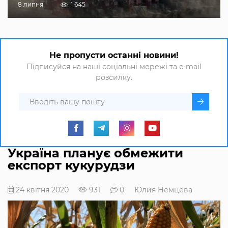
8 липня
1 645
Не пропусти останні новини!
Підписуйся на наші соціальні мережі та e-mail
розсилку.
Україна планує обмежити
експорт кукурудзи
24 квітня 2020
931
0
Юлия Немцева