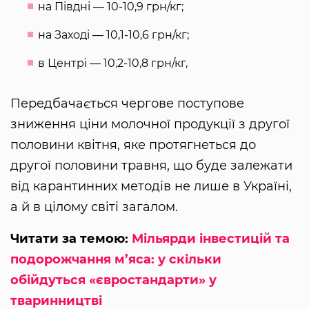
на Півдні — 10-10,9 грн/кг;
на Заході — 10,1-10,6 грн/кг;
в Центрі — 10,2-10,8 грн/кг,
Передбачається чергове поступове
зниження ціни молочної продукції з другої
половини квітня, яке протягнеться до
другої половини травня, що буде залежати
від карантинних методів не лише в Україні,
а й в цілому світі загалом.
Читати за темою:
Мільярди інвестицій та
подорожчання м’яса: у скільки
обійдуться «євростандарти» у
тваринництві