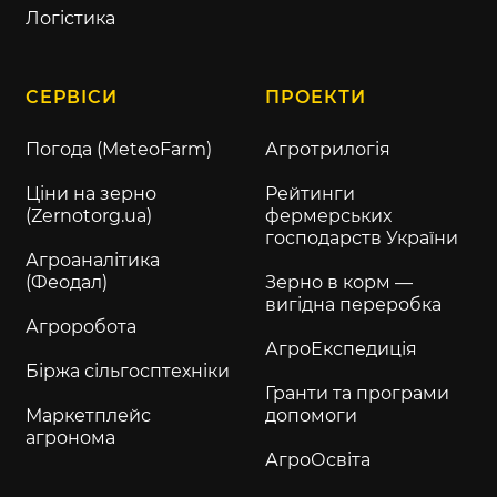
Логістика
СЕРВІСИ
ПРОЕКТИ
Погода (MeteoFarm)
Агротрилогія
Ціни на зерно
Рейтинги
(Zernotorg.ua)
фермерських
господарств України
Агроаналітика
(Феодал)
Зерно в корм —
вигідна переробка
Агроробота
АгроЕкспедиція
Біржа сільгосптехніки
Гранти та програми
Маркетплейс
допомоги
агронома
АгроОсвіта