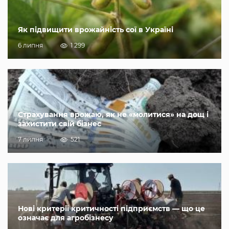
Як підвищити врожайність сої в Україні
6 липня
1 299
Страхування врожаю, як не «молитися» на дощ і
захистити свій бізнес
7 липня
521
Нові критерії критичності підприємств — що це
означає для агробізнесу