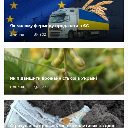
Як малому фермеру продавати в ЄС
3 липня
802
Як підвищити врожайність сої в Україні
6 липня
1 299
Страхування врожаю, як не «молитися» на дощ і