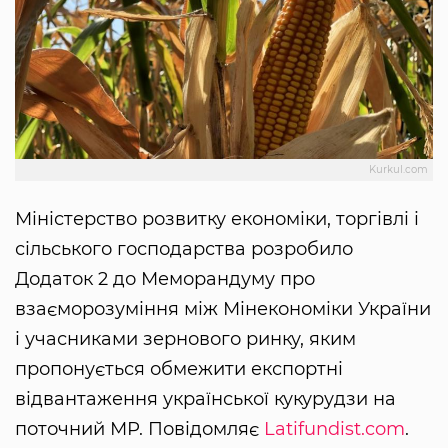
Kurkul.com
Міністерство розвитку економіки, торгівлі і
сільського господарства розробило
Додаток 2 до Меморандуму про
взаєморозуміння між Мінекономіки України
і учасниками зернового ринку, яким
пропонується обмежити експортні
відвантаження української кукурудзи на
поточний МР. Повідомляє
Latifundist.com
.