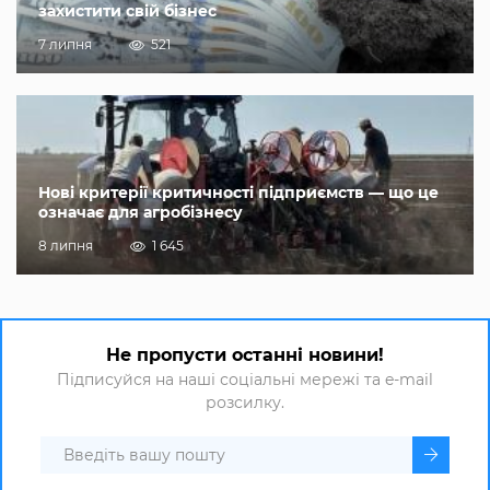
захистити свій бізнес
7 липня
521
Нові критерії критичності підприємств — що це
означає для агробізнесу
8 липня
1 645
Не пропусти останні новини!
Підписуйся на наші соціальні мережі та e-mail
розсилку.