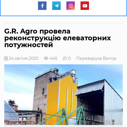
G.R. Agro провела
реконструкцію елеваторних
потужностей
24 квітня 2020
440
0
Переваруха Віктор