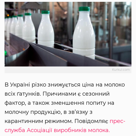
Kurkul.com
В Україні різко знижується ціна на молоко
всіх ґатунків. Причинами є сезонний
фактор, а також зменшення попиту на
молочну продукцію, в зв’язку з
карантинним режимом. Повідомляє
прес-
служба Асоціації виробників молока.