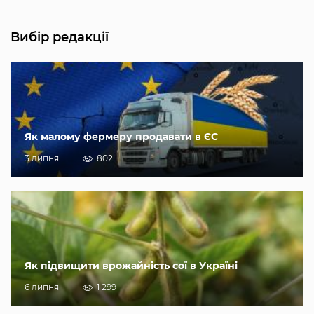
Вибір редакції
Як малому фермеру продавати в ЄС
3 липня
802
Як підвищити врожайність сої в Україні
6 липня
1 299