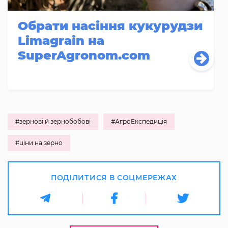
Обрати насіння кукурудзи
Limagrain на
SuperAgronom.com
#зернові й зернобобові
#АгроЕкспедиція
#ціни на зерно
ПОДІЛИТИСЯ В СОЦМЕРЕЖАХ