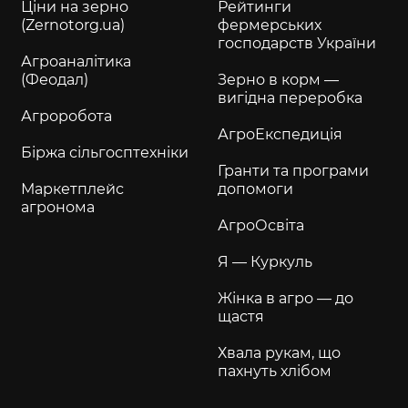
Ціни на зерно
Рейтинги
(Zernotorg.ua)
фермерських
господарств України
Агроаналітика
(Феодал)
Зерно в корм —
вигідна переробка
Агроробота
АгроЕкспедиція
Біржа сільгосптехніки
Гранти та програми
Маркетплейс
допомоги
агронома
АгроОсвіта
Я — Куркуль
Жінка в агро — до
щастя
Хвала рукам, що
пахнуть хлібом