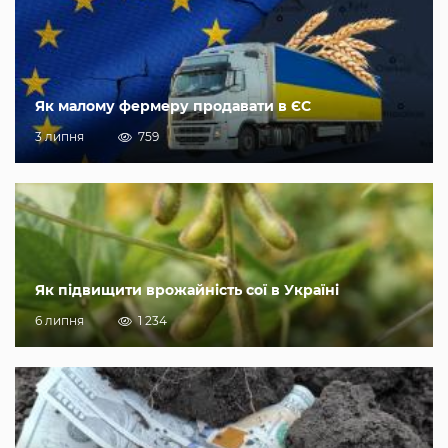
Як малому фермеру продавати в ЄС
3 липня
759
Як підвищити врожайність сої в Україні
6 липня
1 234