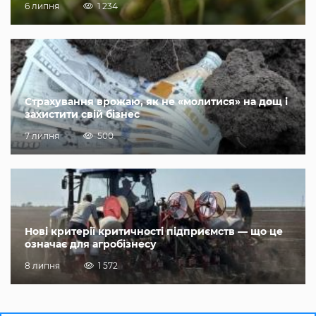
6 липня
1 234
Страхування врожаю, як не «молитися» на дощ і
захистити свій бізнес
7 липня
500
Нові критерії критичності підприємств — що це
означає для агробізнесу
8 липня
1 572