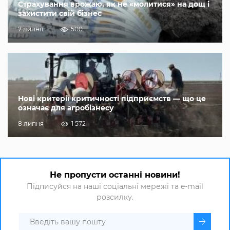
Страхування врожаю, як не «молитися» на дощ і
захистити свій бізнес
7 липня
500
Нові критерії критичності підприємств — що це
означає для агробізнесу
8 липня
1 572
Не пропусти останні новини!
Підписуйся на наші соціальні мережі та e-mail
розсилку.