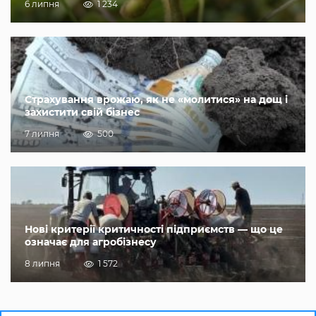
6 липня
1 234
Страхування врожаю, як не «молитися» на дощ і
захистити свій бізнес
7 липня
500
Нові критерії критичності підприємств — що це
означає для агробізнесу
8 липня
1 572