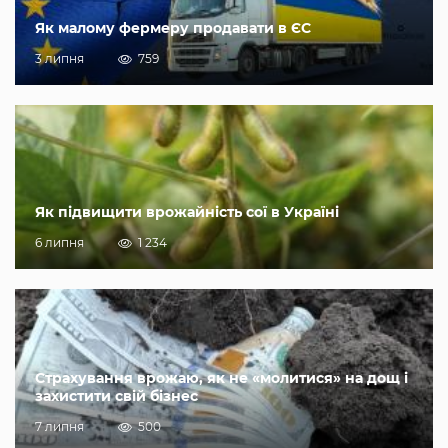
Як малому фермеру продавати в ЄС
3 липня
759
Як підвищити врожайність сої в Україні
6 липня
1 234
Страхування врожаю, як не «молитися» на дощ і
захистити свій бізнес
7 липня
500