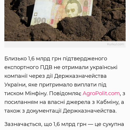
Kurkul.com
Близько 1,6 млрд грн підтвердженого
експортного ПДВ не отримали українські
компанії через дії Держказначейства
України, яке притримало виплати під
тиском Мінфіну. Повідомляє
AgroPolit.com
, з
посиланням на власні джерела з Кабміну, а
також з документації Держказначейства.
Зазначається, що 1,6 млрд грн — це сукупна