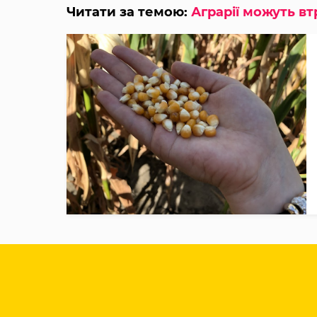
Читати за темою:
Аграрії можуть в
#кукурудза
#експорт
#зерно