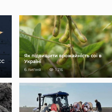
Як підвищити врожайність сої в
ЄС
Україні
6 липня
1 216