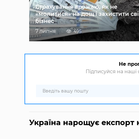
Страхування врожаю, як не
«молитися» на дощ і захистити св
бізнес
7 липня
495
Не про
Підписуйся на наші с
Україна нарощує експорт 