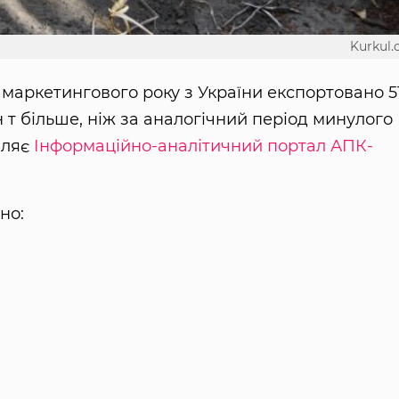
Kurkul
 маркетингового року з України експортовано 51
н т більше, ніж за аналогічний період минулого
мляє
Інформаційно-аналітичний портал АПК-
но: