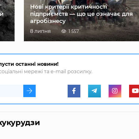
Нові критерії критичності
ій
підприємств — що це означає для
агробізнесу
8 липня
1 557
пусти останні новини!
оціальні мережі та e-mail розсилку.
кукурудзи