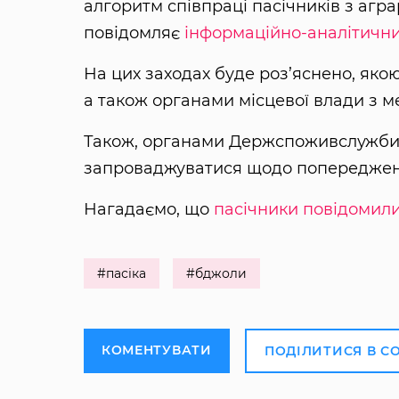
алгоритм співпраці пасічників з агр
повідомляє
інформаційно-аналітични
На цих заходах буде роз’яснено, яко
а також органами місцевої влади з 
Також, органами Держспоживслужби б
запроваджуватися щодо попередженн
Нагадаємо, що
пасічники повідомил
#пасіка
#бджоли
КОМЕНТУВАТИ
ПОДІЛИТИСЯ В С