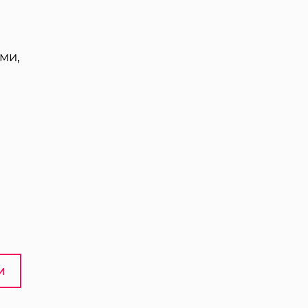
ми,
И