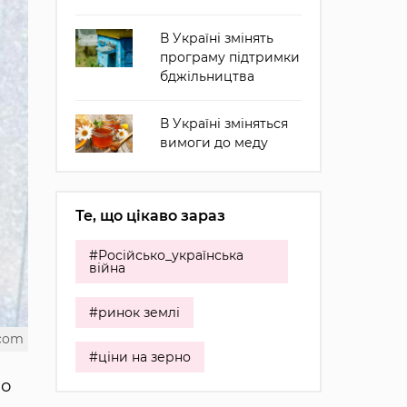
В Україні змінять
програму підтримки
бджільництва
В Україні зміняться
вимоги до меду
Те, що цікаво зараз
#Російсько_українська
війна
#ринок землі
.com
#ціни на зерно
но