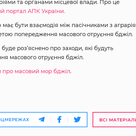
аріями та органами місцевої влади. Про це
й портал АПК України.
ю має бути взаємодія між пасічниками з аграрія
метою попередження масового отруєння бджіл.
уде роз’яснено про заходи, які будуть
я масового отруєння бджіл.
и про масовий мор бджіл
.
ОЦМЕРЕЖАХ
ВСІ МАТЕРІАЛ