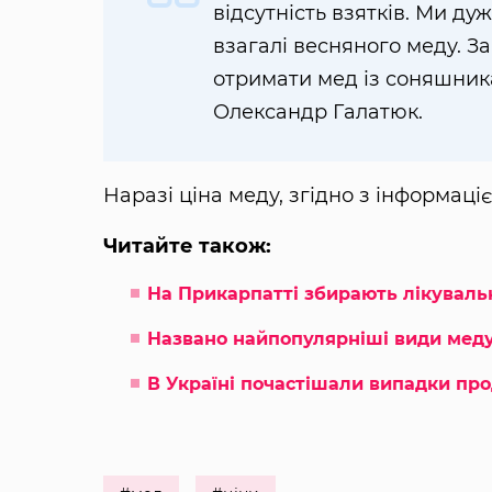
відсутність взятків. Ми ду
взагалі весняного меду. З
отримати мед із соняшник
Олександр Галатюк.
Наразі ціна меду, згідно з інформаціє
Читайте також:
На Прикарпатті збирають лікуваль
Названо найпопулярніші види меду
В Україні почастішали випадки пр