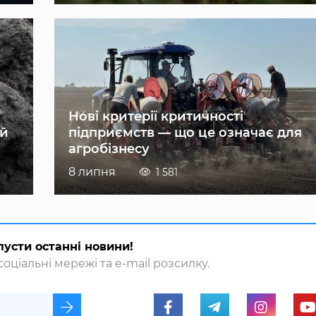
Нові критерії критичності
ій
підприємств — що це означає для
агробізнесу
8 липня
1 581
пусти останні новини!
оціальні мережі та e-mail розсилку.