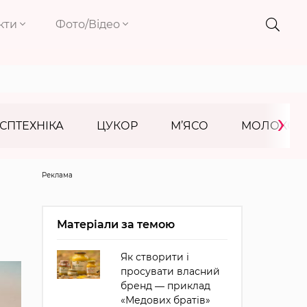
кти
Фото/Відео
›
СПТЕХНІКА
ЦУКОР
М’ЯСО
МОЛОКО
Реклама
Матеріали за темою
Як створити і
просувати власний
бренд ― приклад
«Медових братів»