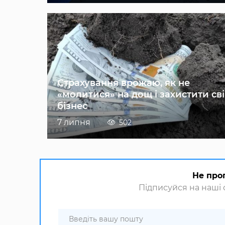
Страхування врожаю, як не
«молитися» на дощ і захистити св
бізнес
7 липня
502
Не про
Підписуйся на наші с