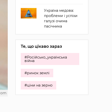
Україна медова:
проблеми і успіхи
галузі очима
пасічника
Те, що цікаво зараз
#Російсько_українська
війна
#ринок землі
#ціни на зерно
.com