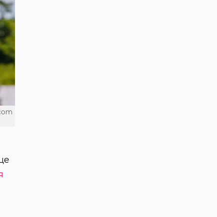
.com
це
я