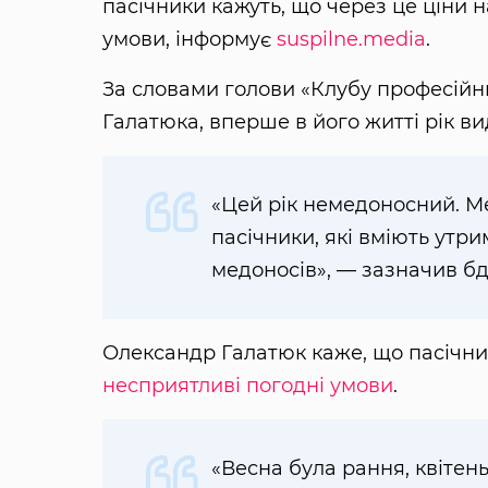
пасічники кажуть, що через це ціни 
умови, інформує
suspilne.media
.
За словами голови «Клубу професій
Галатюка, вперше в його житті рік в
«Цей рік немедоносний. М
пасічники, які вміють утри
медоносів», — зазначив б
Олександр Галатюк каже, що пасічн
несприятливі погодні умови
.
«Весна була рання, квітень