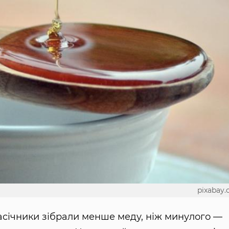
pixabay
асічники зібрали менше меду, ніж минулого —