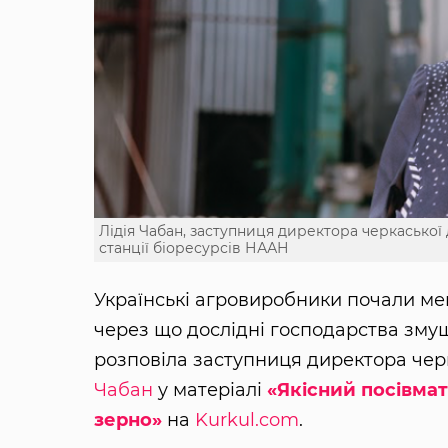
Лідія Чабан, заступниця директора черкаської 
станції біоресурсів НААН
Українські агровиробники почали мен
через що дослідні господарства змуш
розповіла заступниця директора черк
Чабан
у матеріалі
«Якісний посівмат
зерно»
на
Kurkul.com
.