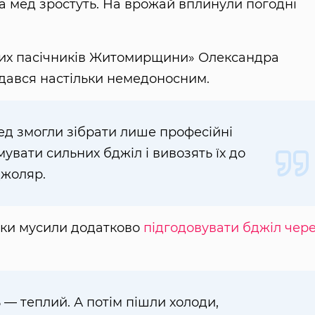
на мед зростуть. На врожай вплинули погодні
них пасічників Житомирщини» Олександра
идався настільки немедоносним.
ед змогли зібрати лише професійні
мувати сильних бджіл і вивозять їх до
джоляр.
ики мусили додатково
підгодовувати бджіл чер
 — теплий. А потім пішли холоди,