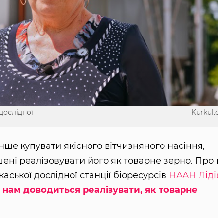
дослідної
Kurkul
ше купувати якісного вітчизняного насіння,
ені реалізовувати його як товарне зерно. Про 
аської дослідної станції біоресурсів
НААН
Ліді
 нам доводиться реалізувати, як товарне