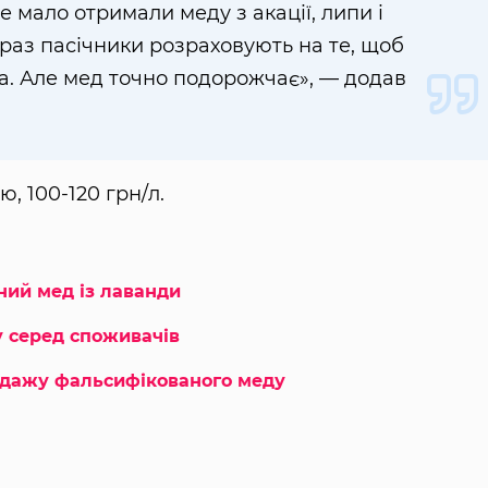
же мало отримали меду з акації, липи і
араз пасічники розраховують на те, щоб
а. Але мед точно подорожчає», — додав
ю, 100-120 грн/л.
ний мед із лаванди
 серед споживачів
одажу фальсифікованого меду