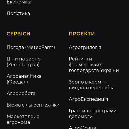
Економіка
Логістика
СЕРВІСИ
ПРОЕКТИ
Погода (MeteoFarm)
Агротрилогія
Ціни на зерно
Рейтинги
(Zernotorg.ua)
фермерських
господарств України
Агроаналітика
(Феодал)
Зерно в корм —
вигідна переробка
Агроробота
АгроЕкспедиція
Біржа сільгосптехніки
Гранти та програми
Маркетплейс
допомоги
агронома
АгроОсвіта