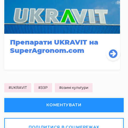
Препарати UKRAVIT на
SuperAgronom.com
#UKRAVIT
#ЗЗР
#озимі культури
КОМЕНТУВАТИ
ПОДІЛИТИСЯ В СОЦМЕРЕЖАХ