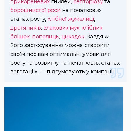
прикореневих
гнилей,
септоріозу
та
борошнистої роси
на початкових
етапах росту,
хлібної жужелиці
,
дротяників
,
злакових мух
,
хлібних
блішок
,
попелиць
,
цикадок
. Завдяки
його застосуванню можна створити
своїм посівам оптимальні умови для
росту та розвитку на початкових етапах
вегетації», — підсумовують у компанії.