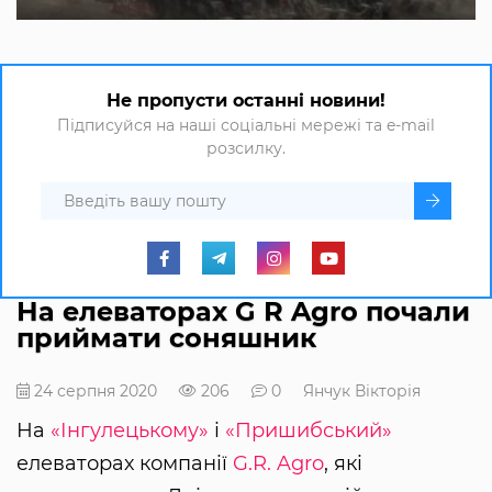
Не пропусти останні новини!
Підписуйся на наші соціальні мережі та e-mail
розсилку.
На елеваторах G R Agro почали
приймати соняшник
24 серпня 2020
206
0
Янчук Вікторія
На
«Інгулецькому»
і
«Пришибський»
елеваторах компанії
G.R. Agro
, які