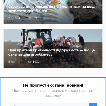
Страхування врожаю, як не «молитися» на дощ і
захистити свій бізнес
7 липня
519
Нові критерії критичності підприємств — що це
означає для агробізнесу
8 липня
1 632
Не пропусти останні новини!
Підписуйся на наші соціальні мережі та e-mail
розсилку.