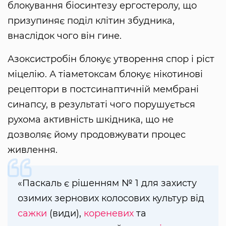
блокування біосинтезу ергостеролу, що
призупиняє поділ клітин збудника,
внаслідок чого він гине.
Азоксистробін блокує утворення спор і ріст
міцелію. А тіаметоксам блокує нікотинові
рецептори в постсинаптичній мембрані
синапсу, в результаті чого порушується
рухома активність шкідника, що не
дозволяє йому продовжувати процес
живлення.
«Паскаль є рішенням № 1 для захисту
озимих зернових колосових культур від
сажки
(види),
кореневих
та