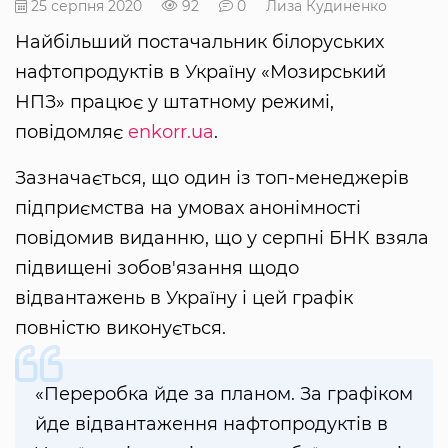
25 серпня 2020
92
0
Лиза Кудиненко
Найбільший постачальник білоруських
нафтопродуктів в Україну «Мозирський
НПЗ» працює у штатному режимі,
повідомляє
enkorr.ua
.
Зазначається, що один із топ-менеджерів
підприємства на умовах анонімності
повідомив виданню, що у серпні БНК взяла
підвищені зобов'язання щодо
відвантажень в Україну і цей графік
повністю виконується.
«Переробка йде за планом. За графіком
йде відвантаження нафтопродуктів в