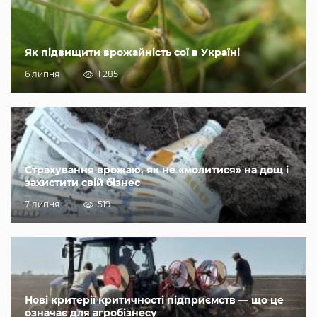
Як підвищити врожайність сої в Україні
6 липня
1 285
Страхування врожаю, як не «молитися» на дощ і
захистити свій бізнес
7 липня
519
Нові критерії критичності підприємств — що це
означає для агробізнесу