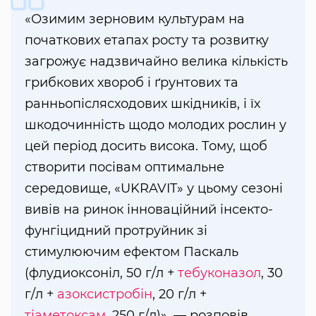
«Озимим зерновим культурам на
початкових етапах росту та розвитку
загрожує надзвичайно велика кількість
грибкових хвороб і ґрунтових та
ранньопіслясходових шкідників, і їх
шкодочинність щодо молодих рослин у
цей період досить висока. Тому, щоб
створити посівам оптимальне
середовище, «UKRAVIT» у цьому сезоні
вивів на ринок інноваційний інсекто-
фунгіцидний протруйник зі
стимулюючим ефектом Паскаль
(флудиоксоніл, 50 г/л +
тебуконазол
, 30
г/л +
азоксистробін
, 20 г/л +
тіаметоксам
, 250 г/л)», — розповів