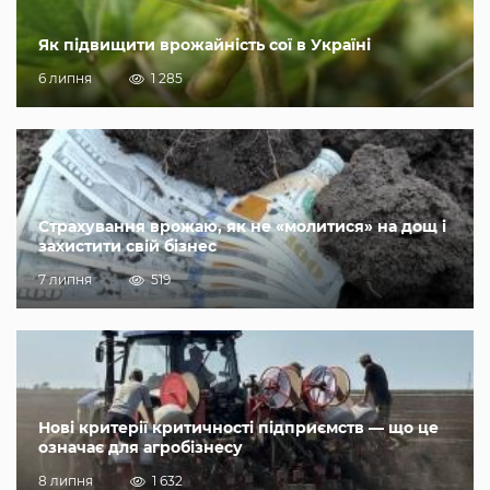
Як підвищити врожайність сої в Україні
6 липня
1 285
Страхування врожаю, як не «молитися» на дощ і
захистити свій бізнес
7 липня
519
Нові критерії критичності підприємств — що це
означає для агробізнесу
8 липня
1 632