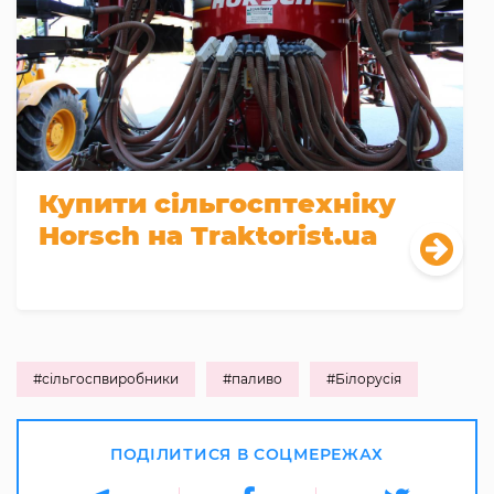
Купити сільгосптехніку
Horsch на Traktorist.ua
#сільгоспвиробники
#паливо
#Білорусія
ПОДІЛИТИСЯ В СОЦМЕРЕЖАХ