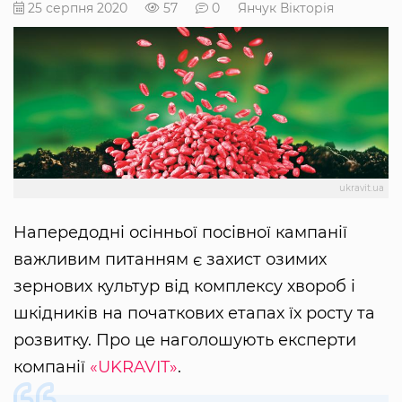
25 серпня 2020
57
0
Янчук Вікторія
ukravit.ua
Напередодні осінньої посівної кампанії
важливим питанням є захист озимих
зернових культур від комплексу хвороб і
шкідників на початкових етапах їх росту та
розвитку. Про це наголошують експерти
компанії
«UKRAVIT»
.