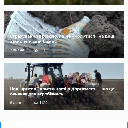
Страхування врожаю, як не «молитися» на дощ і
захистити свій бізнес
7 липня
519
Нові критерії критичності підприємств — що це
означає для агробізнесу
8 липня
1 632