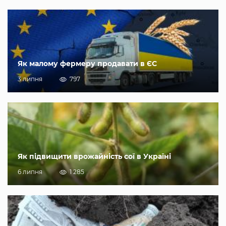
Як малому фермеру продавати в ЄС
3 липня
797
Як підвищити врожайність сої в Україні
6 липня
1 285