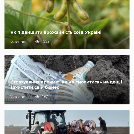
Як підвищити врожайність сої в Україні
6 липня
1 223
Страхування врожаю, як не «молитися» на дощ і
захистити свій бізнес
7 липня
497