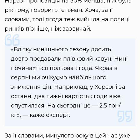
Наразі пропозиція на 30% менша, ніж була
рік тому, говорить Гетьман. Хоча, за її
словами, тоді ягода теж вийшла на полиці
ринків пізніше, ніж зазвичай.
«Влітку нинішнього сезону досить
довго продавали плівковий кавун. Нині
починається польова ягода. Якраз в
серпні ми очікуємо найбільшого
зниження цін. Наприклад, у Херсоні за
останні два тижні вартість ягоди вже
опустилася. На сьогодні це — 2,5 грн/
кг», — каже експерт.
За її словами, минулого року в цей час уже