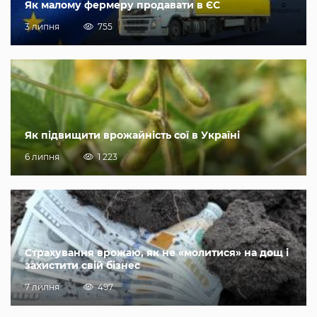
Як малому фермеру продавати в ЄС
3 липня
755
Як підвищити врожайність сої в Україні
6 липня
1 223
Страхування врожаю, як не «молитися» на дощ і
захистити свій бізнес
7 липня
497