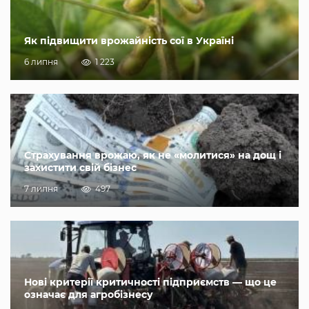
Як підвищити врожайність сої в Україні
6 липня
1 223
Страхування врожаю, як не «молитися» на дощ і
захистити свій бізнес
7 липня
497
Нові критерії критичності підприємств — що це
означає для агробізнесу