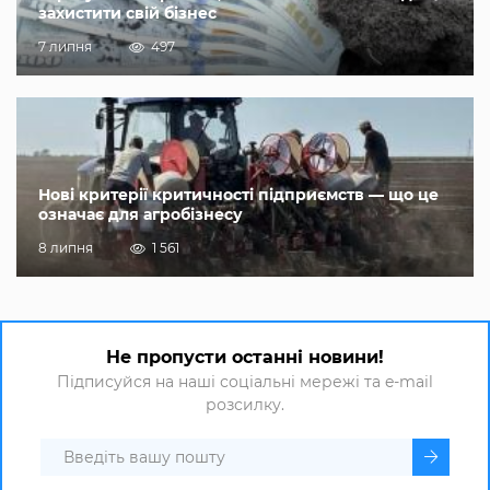
захистити свій бізнес
7 липня
497
Нові критерії критичності підприємств — що це
означає для агробізнесу
8 липня
1 561
Не пропусти останні новини!
Підписуйся на наші соціальні мережі та e-mail
розсилку.