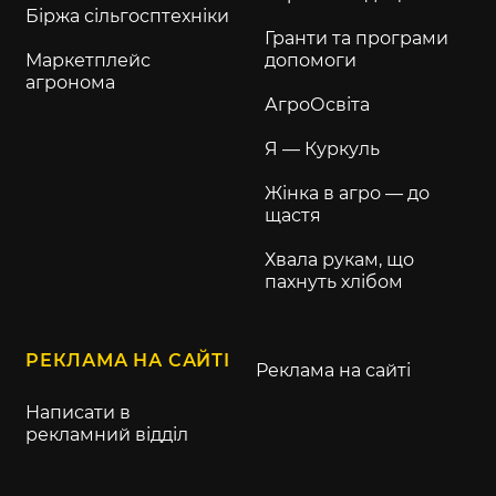
Біржа сільгосптехніки
Гранти та програми
Маркетплейс
допомоги
агронома
АгроОсвіта
Я — Куркуль
Жінка в агро — до
щастя
Хвала рукам, що
пахнуть хлібом
РЕКЛАМА НА САЙТІ
Реклама на сайті
Написати в
рекламний відділ