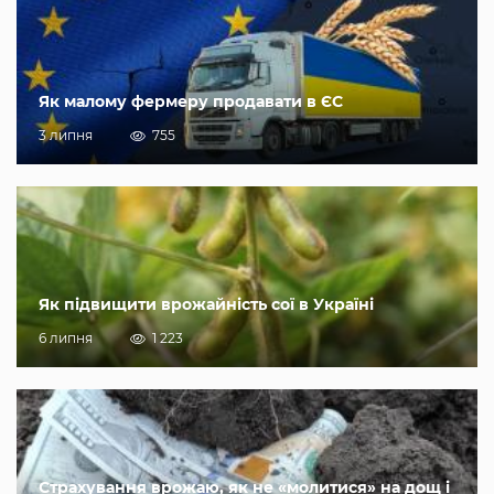
Як малому фермеру продавати в ЄС
3 липня
755
Як підвищити врожайність сої в Україні
6 липня
1 223
Страхування врожаю, як не «молитися» на дощ і