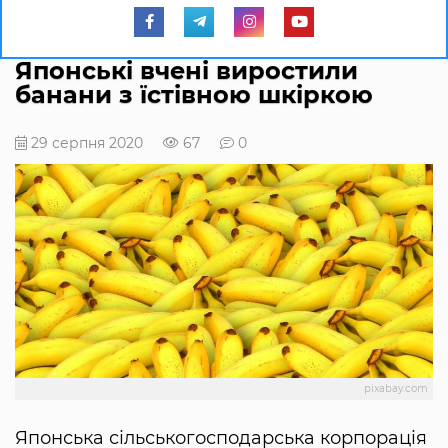
Японські вчені виростили
банани з їстівною шкіркою
29 серпня 2020
67
0
pixabay.com
Японська сільськогосподарська корпорація