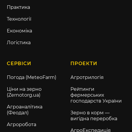
Практика
Технології
Економіка
Логістика
СЕРВІСИ
ПРОЕКТИ
Погода (MeteoFarm)
Агротрилогія
Ціни на зерно
Рейтинги
(Zernotorg.ua)
фермерських
господарств України
Агроаналітика
(Феодал)
Зерно в корм —
вигідна переробка
Агроробота
АгроЕкспедиція