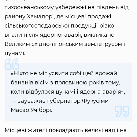
тихоокеанському узбережжі на південь від
району Хамадорі, де місцеві продажі
сільськогосподарської продукції різко
впали після ядерної аварії, викликаної
Великим східно-японським землетрусом і
цунамі.
«Ніхто не міг уявити собі цей врожай
бананів вісім з половиною років тому,
коли відбулося цунамі і ядерна аварія»,
— зауважив губернатор Фукусіми
Масао Учіборі.
Місцеві жителі покладають великі надії на