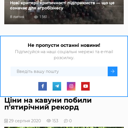
Нові критерії критичності підприємств — що це
означає для агробізнесу
8 липня
1 561
Не пропусти останні новини!
Підписуйся на наші соціальні мережі та e-mail
розсилку.
Ціни на кавуни побили
п’ятирічний рекорд
29 серпня 2020
153
0