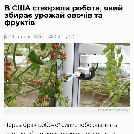
В США створили робота, який
збирає урожай овочів та
фруктів
29 серпня 2020
112
0
therobotreport.com
Через брак робочої сили, побоювання з
приводу безпеки харчових продуктів, а