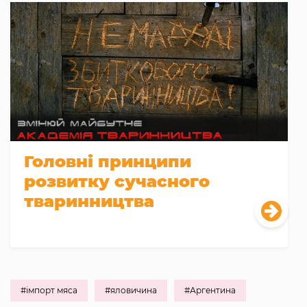
Головні принципи
розвитку сучасного
тваринництва
#імпорт мяса
#яловичина
#Аргентина