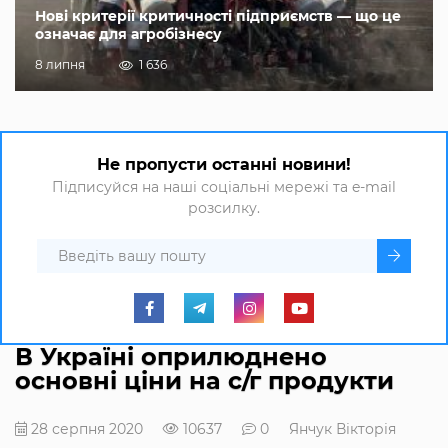
Нові критерії критичності підприємств — що це
означає для агробізнесу
8 липня
1 636
Не пропусти останні новини!
Підписуйся на наші соціальні мережі та e-mail
розсилку.
В Україні оприлюднено
основні ціни на с/г продукти
28 серпня 2020
10637
0
Янчук Вікторія