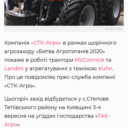
Kurkul.com
Компанія
«СТК-Агро»
в рамках щорічного
агрозаходу «Битва Агротитанів 2020»
покаже в роботі трактори
McCormick
та
Landini
у агрегатуванні з технікою
Kuhn
.
Про це повідомляє прес-служба компанії
«СТК-Агро».
Цьогоріч захід відбудеться у с.Степове
Тетіївського району на Київщині 3-4
вересня на угіддях господарства «
ТАК-
Агро
».