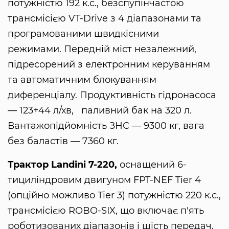
потужністю 192 к.с., безспупінчастою
трансмісією VT-Drive з 4 діапазонами та
програмованими швидкісними
режимами. Передній міст незалежний,
підресорений з електронним керуванням
та автоматичним блокуванням
диференціалу. Продуктивність гідронасоса
— 123+44 л/хв, паливний бак на 320 л.
Вантажопідйомність ЗНС — 9300 кг, вага
без баластів — 7360 кг.
Трактор Landini 7-220,
оснащений 6-
тициліндровим двигуном FPT-NEF Tier 4
(опційно можливо Tier 3) потужністю 220 к.с.,
трансмісією ROBO-SIX, що включає п'ять
роботизованих діапазонів і шість передач,