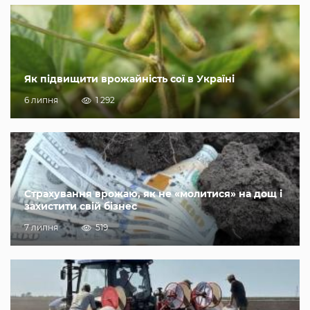
Як підвищити врожайність сої в Україні
6 липня
1 292
Страхування врожаю, як не «молитися» на дощ і
захистити свій бізнес
7 липня
519