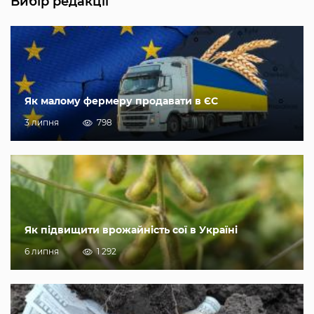
Вибір редакції
Як малому фермеру продавати в ЄС
3 липня
798
Як підвищити врожайність сої в Україні
6 липня
1 292