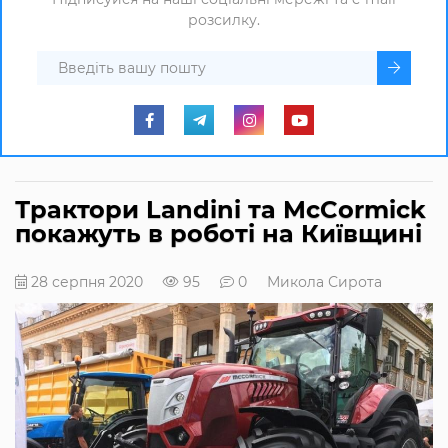
розсилку.
Трактори Landini та McCormick
покажуть в роботі на Київщині
28 серпня 2020
95
0
Микола Сирота