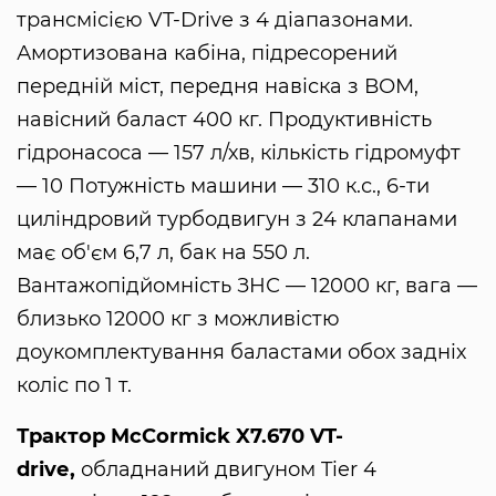
трансмісією VT-Drive з 4 діапазонами.
Амортизована кабіна, підресорений
передній міст, передня навіска з ВОМ,
навісний баласт 400 кг. Продуктивність
гідронасоса — 157 л/хв, кількість гідромуфт
— 10 Потужність машини — 310 к.с., 6-ти
циліндровий турбодвигун з 24 клапанами
має об'єм 6,7 л, бак на 550 л.
Вантажопідйомність ЗНС — 12000 кг, вага —
близько 12000 кг з можливістю
доукомплектування баластами обох задніх
коліс по 1 т.
Трактор McCormick X7.670 VT-
drivе,
обладнаний двигуном Tier 4