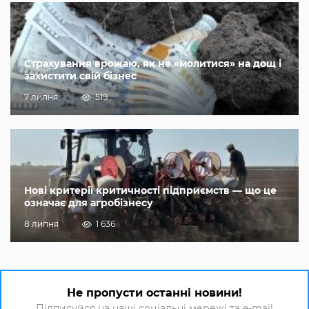
Страхування врожаю, як не «молитися» на дощ і
захистити свій бізнес
7 липня
519
Нові критерії критичності підприємств — що це
означає для агробізнесу
8 липня
1 636
Не пропусти останні новини!
Підписуйся на наші соціальні мережі та e-mail