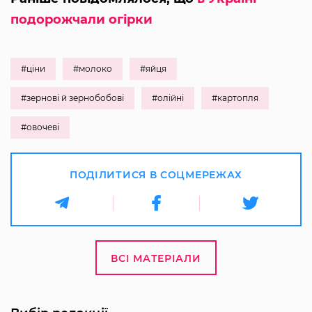
подорожчали огірки
#ціни
#молоко
#яйця
#зернові й зернобобові
#олійні
#картопля
#овочеві
ПОДІЛИТИСЯ В СОЦМЕРЕЖАХ
ВСІ МАТЕРІАЛИ