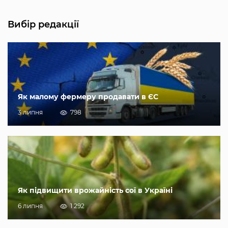
Вибір редакції
Як малому фермеру продавати в ЄС
3 липня
798
Як підвищити врожайність сої в Україні
6 липня
1 292