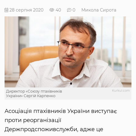
28 серпня 2020
40
0
Микола Сирота
Kurkul.com
Директор «Союзу птахівників
України» Сергій Карпенко
Асоціація птахівників України виступає
проти реорганізації
Держпродспоживслужби, адже це