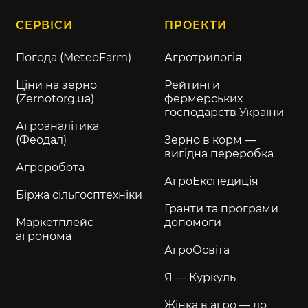
СЕРВІСИ
ПРОЕКТИ
Погода (MeteoFarm)
Агротрилогія
Ціни на зерно
Рейтинги
(Zernotorg.ua)
фермерських
господарств України
Агроаналітика
(Феодал)
Зерно в корм —
вигідна переробка
Агроробота
АгроЕкспедиція
Біржа сільгосптехніки
Гранти та програми
Маркетплейс
допомоги
агронома
АгроОсвіта
Я — Куркуль
Жінка в агро — до