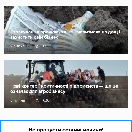
Страхування врожаю, як не «молитися» на дощ і
захистити свій бізнес
7 липня
519
Нові критерії критичності підприємств — що це
означає для агробізнесу
8 липня
1 636
Не пропусти останні новини!