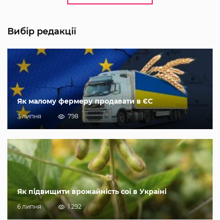
Вибір редакції
Як малому фермеру продавати в ЄС
3 липня
798
Як підвищити врожайність сої в Україні
6 липня
1 292