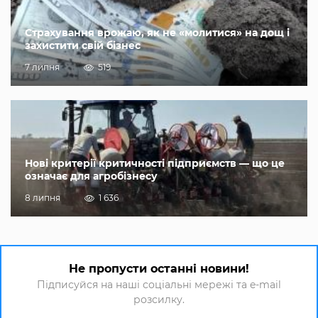
Страхування врожаю, як не «молитися» на дощ і
захистити свій бізнес
7 липня
519
Нові критерії критичності підприємств — що це
означає для агробізнесу
8 липня
1 636
Не пропусти останні новини!
Підписуйся на наші соціальні мережі та e-mail
розсилку.