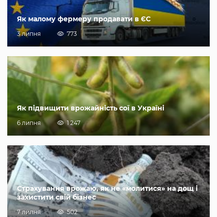
Як малому фермеру продавати в ЄС
3 липня
773
Як підвищити врожайність сої в Україні
6 липня
1 247
Страхування врожаю, як не «молитися» на дощ і
захистити свій бізнес
7 липня
502