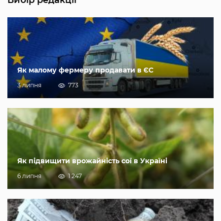
Вибір редакції
Як малому фермеру продавати в ЄС
3 липня
773
Як підвищити врожайність сої в Україні
6 липня
1 247