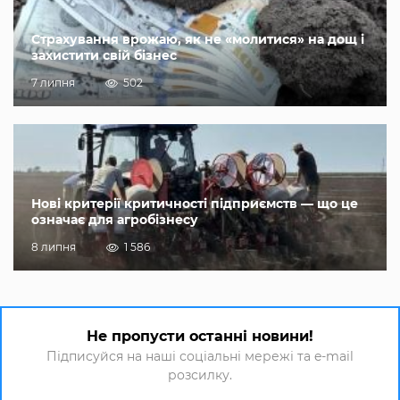
Страхування врожаю, як не «молитися» на дощ і
захистити свій бізнес
7 липня
502
Нові критерії критичності підприємств — що це
означає для агробізнесу
8 липня
1 586
Не пропусти останні новини!
Підписуйся на наші соціальні мережі та e-mail
розсилку.