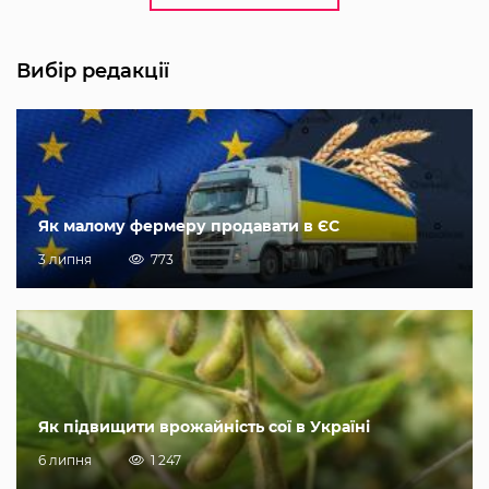
Вибір редакції
Як малому фермеру продавати в ЄС
3 липня
773
Як підвищити врожайність сої в Україні
6 липня
1 247