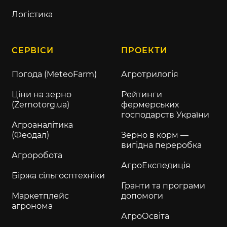
Логістика
СЕРВІСИ
ПРОЕКТИ
Погода (MeteoFarm)
Агротрилогія
Ціни на зерно
Рейтинги
(Zernotorg.ua)
фермерських
господарств України
Агроаналітика
(Феодал)
Зерно в корм —
вигідна переробка
Агроробота
АгроЕкспедиція
Біржа сільгосптехніки
Гранти та програми
Маркетплейс
допомоги
агронома
АгроОсвіта