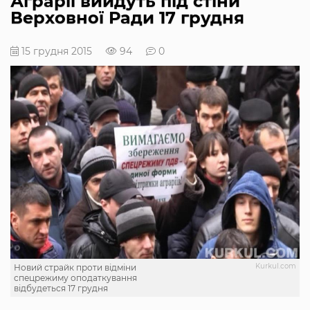
Аграрії вийдуть під стіни
Верховної Ради 17 грудня
15 грудня 2015
94
0
Kurkul.com
Новий страйк проти відміни
спецрежиму оподаткування
відбудеться 17 грудня