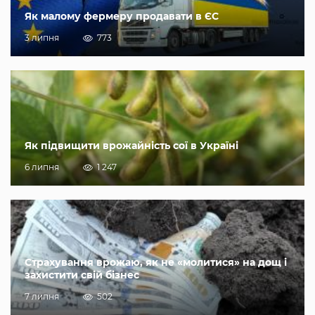
Як малому фермеру продавати в ЄС
3 липня
773
Як підвищити врожайність сої в Україні
6 липня
1 247
Страхування врожаю, як не «молитися» на дощ і
захистити свій бізнес
7 липня
502