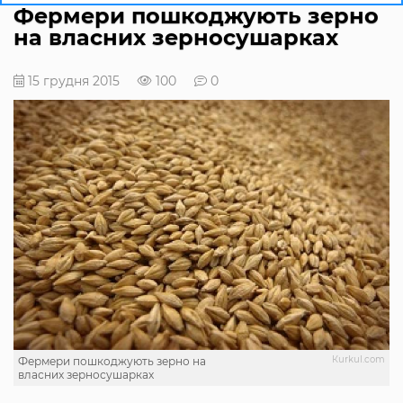
Фермери пошкоджують зерно
на власних зерносушарках
15 грудня 2015
100
0
Кurkul.com
Фермери пошкоджують зерно на
власних зерносушарках