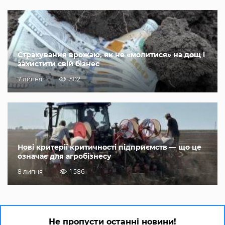
Страхування врожаю, як не «молитися» на дощ і
захистити свій бізнес
7 липня
502
Нові критерії критичності підприємств — що це
означає для агробізнесу
8 липня
1 586
Не пропусти останні новини!