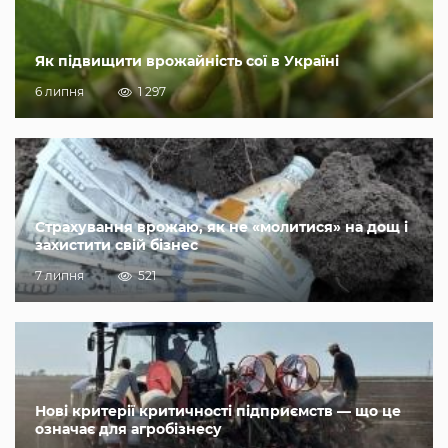
Як підвищити врожайність сої в Україні
6 липня
1 297
Страхування врожаю, як не «молитися» на дощ і
захистити свій бізнес
7 липня
521
Нові критерії критичності підприємств — що це
означає для агробізнесу