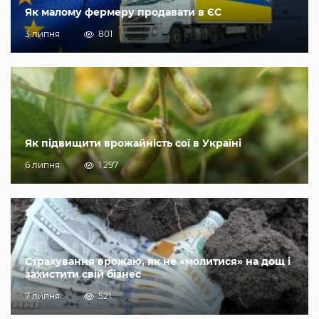
Як малому фермеру продавати в ЄС
3 липня
801
Як підвищити врожайність сої в Україні
6 липня
1 297
Страхування врожаю, як не «молитися» на дощ і
захистити свій бізнес
7 липня
521