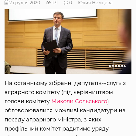
2 грудня 2020
171
0
Юлия Немцева
На останньому зібранні депутатів-«слуг» з
аграрного комітету (під керівництвом
голови комітету
Миколи Сольського
)
обговорювалися можливі кандидатури на
посаду аграрного міністра, з яких
профільний комітет радитиме уряду