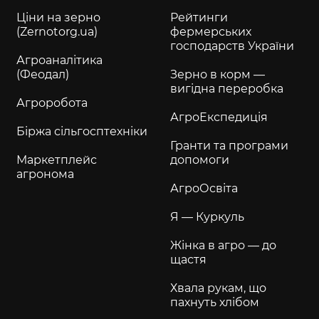
Ціни на зерно
Рейтинги
(Zernotorg.ua)
фермерських
господарств України
Агроаналітика
(Феодал)
Зерно в корм —
вигідна переробка
Агроробота
АгроЕкспедиція
Біржа сільгосптехніки
Гранти та програми
Маркетплейс
допомоги
агронома
АгроОсвіта
Я — Куркуль
Жінка в агро — до
щастя
Хвала рукам, що
пахнуть хлібом