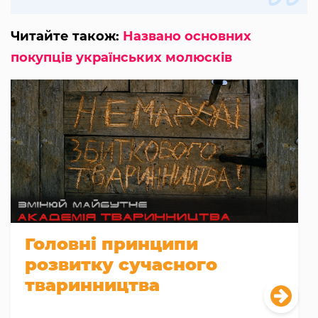
Читайте також:
Названо основних
покупців українських молюсків
Головні принципи
розвитку сучасного
тваринництва