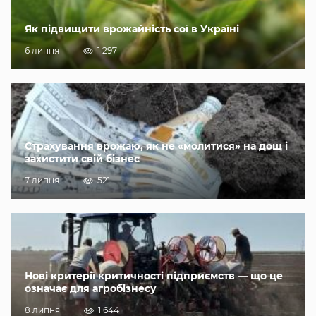
Як підвищити врожайність сої в Україні
6 липня
1 297
Страхування врожаю, як не «молитися» на дощ і
захистити свій бізнес
7 липня
521
Нові критерії критичності підприємств — що це
означає для агробізнесу
8 липня
1 644