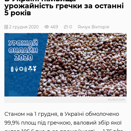
урожайність гречки за останні
5 років
2 грудня 2020
469
0
Янчук Вікторія
Kurkul.com
Станом на 1 грудня, в Україні обмолочено
99,9% площ під гречкою, валовий збір якої