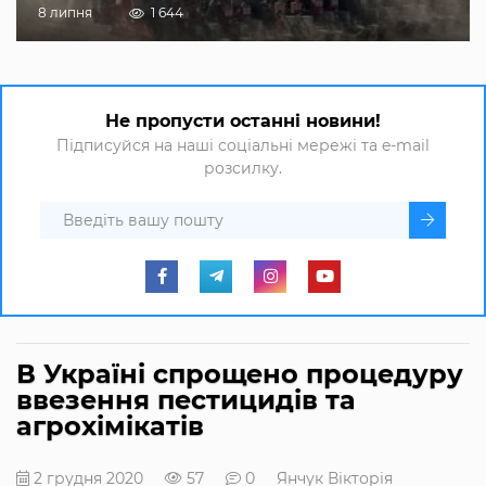
8 липня
1 644
Не пропусти останні новини!
Підписуйся на наші соціальні мережі та e-mail
розсилку.
В Україні спрощено процедуру
ввезення пестицидів та
агрохімікатів
2 грудня 2020
57
0
Янчук Вікторія