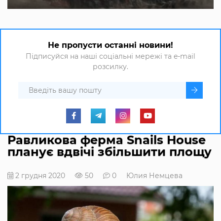
Не пропусти останні новини!
Підписуйся на наші соціальні мережі та e-mail
розсилку.
Равликова ферма Snails House
планує вдвічі збільшити площу
2 грудня 2020
50
0
Юлия Немцева