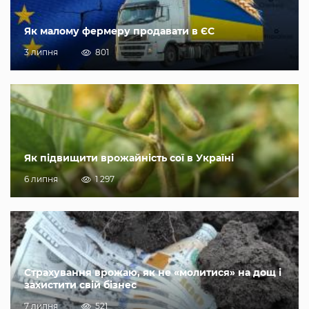
Як малому фермеру продавати в ЄС
3 липня
801
Як підвищити врожайність сої в Україні
6 липня
1 297
Страхування врожаю, як не «молитися» на дощ і
захистити свій бізнес
7 липня
521