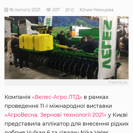
18 лютого 2021
207
0
Юлия Немцева
Traktorist.ua
Компанія
«Велес-Агро ЛТД»
в рамках
проведення 11-ї міжнародної виставки
«АгроВесна. Зернові технології 2021»
у Києві
представила аплікатор для внесення рідких
добрив Vulkan 6 та сівалку Nika Veles.