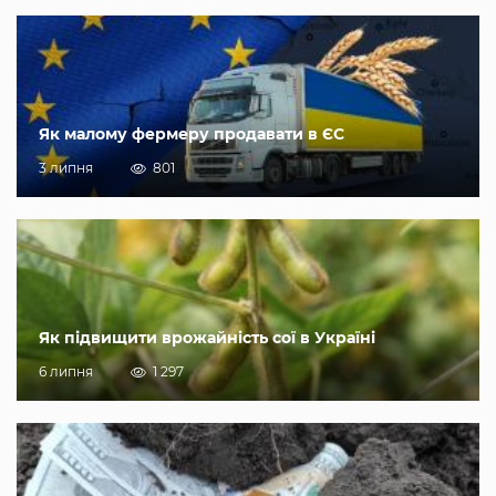
Як малому фермеру продавати в ЄС
3 липня
801
Як підвищити врожайність сої в Україні
6 липня
1 297