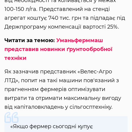
від необхідності та коливається у межах
100-150 л/га. Представлений на стенді
агрегат коштує 740 тис. грн та підпадає під
Держпрограму компенсації вартості 25%.
Читати за темою:
Уманьферммаш
представив новинки ґрунтообробної
техніки
Як зазначив представник «Велес-Агро
ЛТД», попит на такі машини пов'язаний з
прагненням фермерів оптимізувати
витрати та отримати максимальну вигоду
від капіталовкладень у сільгосптехніку.
«Якщо фермер сьогодні купує