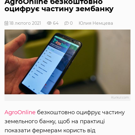
AgroOnline безкоштовно
оцифрує частину зембанку
18 лютого 2021
64
0
Юлия Немцева
Kurkul.com
AgroOnline
безкоштовно оцифрує частину
земельного банку, щоб на практиці
показати фермерам користь від