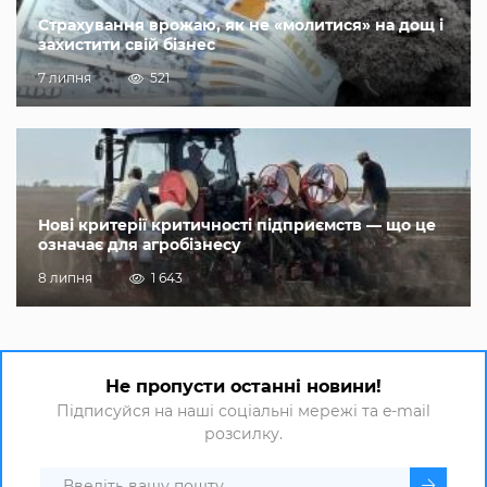
Страхування врожаю, як не «молитися» на дощ і
захистити свій бізнес
7 липня
521
Нові критерії критичності підприємств — що це
означає для агробізнесу
8 липня
1 643
Не пропусти останні новини!
Підписуйся на наші соціальні мережі та e-mail
розсилку.