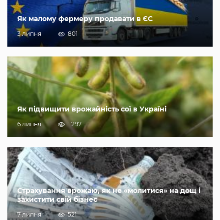
Як малому фермеру продавати в ЄС
3 липня
801
Як підвищити врожайність сої в Україні
6 липня
1 297
Страхування врожаю, як не «молитися» на дощ і
захистити свій бізнес
7 липня
521