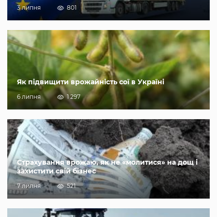
3 липня
801
Як підвищити врожайність сої в Україні
6 липня
1 297
Страхування врожаю, як не «молитися» на дощ і
захистити свій бізнес
7 липня
521