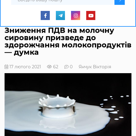
Зниження ПДВ на молочну
сировину призведе до
здорожчання молокопродуктів
— думка
17 лютого 2021
62
0
Янчук Вікторія