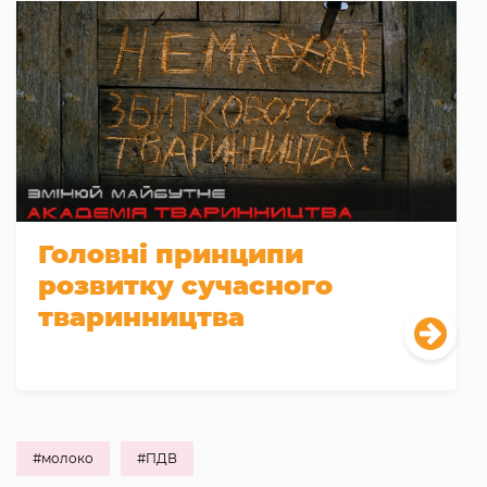
Головні принципи
розвитку сучасного
тваринництва
#молоко
#ПДВ