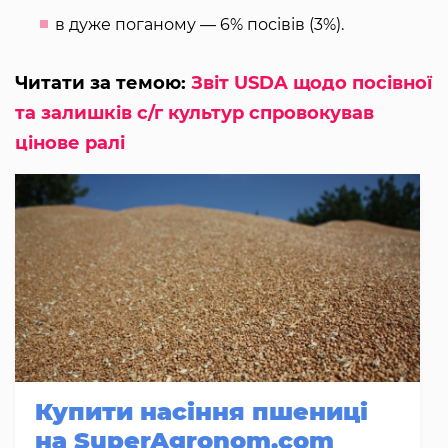
в дуже поганому — 6% посівів (3%).
Читати за темою:
Звіт USDA щодо посівної
та залишків с/г культур спровокував
цінове ралі
Купити насіння пшениці
на SuperAgronom.com