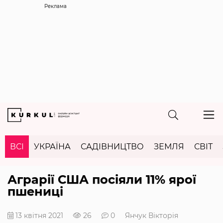
Реклама
ВСІ
УКРАЇНА
САДІВНИЦТВО
ЗЕМЛЯ
СВІТ
Аграрії США посіяли 11% ярої
пшениці
13 квітня 2021
26
0
Янчук Вікторія