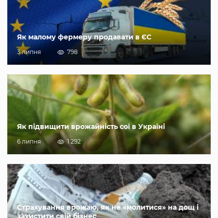
Як малому фермеру продавати в ЄС
3 липня
798
Як підвищити врожайність сої в Україні
6 липня
1 292
Страхування врожаю, як не «молитися» на дощ і
захистити свій бізнес