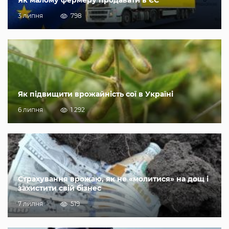
3 липня
798
Як підвищити врожайність сої в Україні
6 липня
1 292
Страхування врожаю, як не «молитися» на дощ і
захистити свій бізнес
7 липня
519