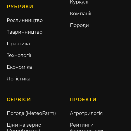
Куркулі
РУБРИКИ
Компанії
Рослинництво
Породи
Тваринництво
Практика
Технології
Економіка
Логістика
СЕРВІСИ
ПРОЕКТИ
Погода (MeteoFarm)
Агротрилогія
Ціни на зерно
Рейтинги
(Zernotorg.ua)
фермерських