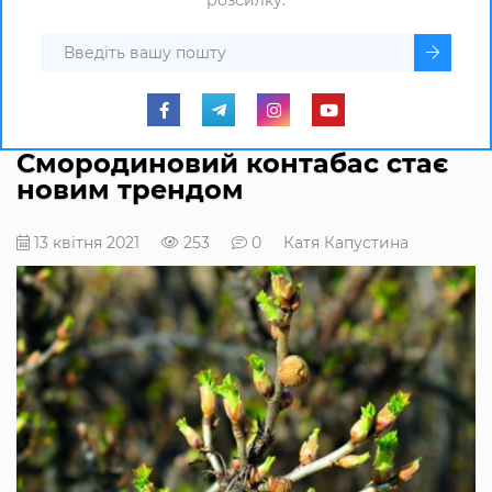
розсилку.
Смородиновий контабас стає
новим трендом
13 квітня 2021
253
0
Катя Капустина