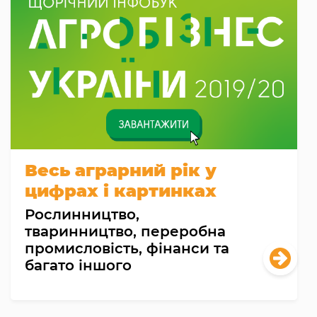
Весь аграрний рік у
цифрах і картинках
Рослинництво,
тваринництво, переробна
промисловість, фінанси та
багато іншого