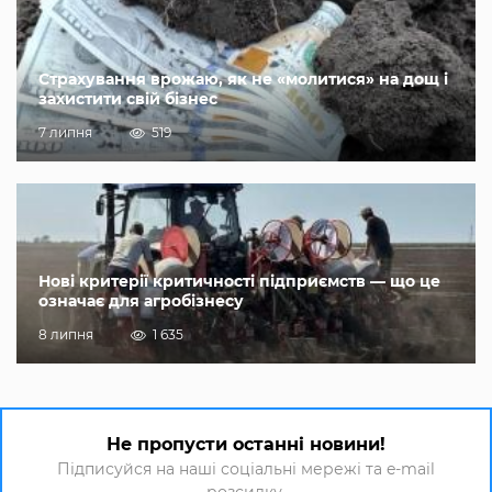
Страхування врожаю, як не «молитися» на дощ і
захистити свій бізнес
7 липня
519
Нові критерії критичності підприємств — що це
означає для агробізнесу
8 липня
1 635
Не пропусти останні новини!
Підписуйся на наші соціальні мережі та e-mail