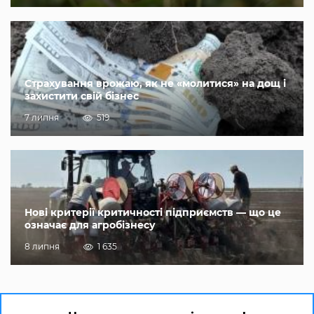
Страхування врожаю, як не «молитися» на дощ і
захистити свій бізнес
7 липня
519
Нові критерії критичності підприємств — що це
означає для агробізнесу
8 липня
1 635