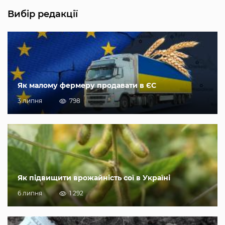
Вибір редакції
Як малому фермеру продавати в ЄС
3 липня
798
Як підвищити врожайність сої в Україні
6 липня
1 292