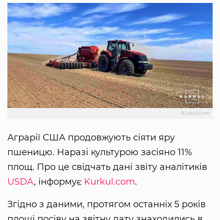
Kurkul.com
Аграрії США продовжують сіяти яру
пшеницю. Наразі культурою засіяно 11%
площ. Про це свідчать дані звіту аналітиків
USDA
, інформує
Kurkul.com
.
Згідно з даними, протягом останніх 5 років
площі посіву на звітну дату знаходились в