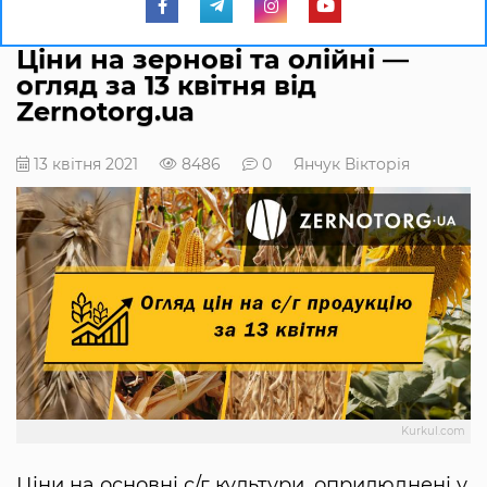
Ціни на зернові та олійні —
огляд за 13 квітня від
Zernotorg.ua
13 квітня 2021
8486
0
Янчук Вікторія
Kurkul.com
Ціни на основні с/г культури, оприлюднені у