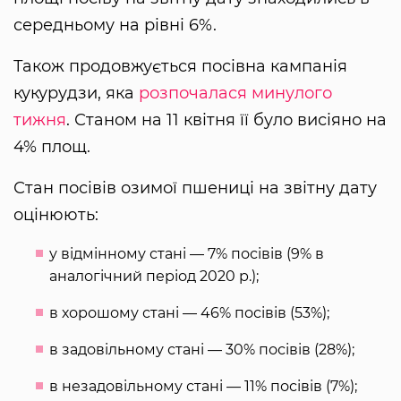
середньому на рівні 6%.
Також продовжується посівна кампанія
кукурудзи, яка
розпочалася минулого
тижня
. Станом на 11 квітня її було висіяно на
4% площ.
Стан посівів озимої пшениці на звітну дату
оцінюють:
у відмінному стані — 7% посівів (9% в
аналогічний період 2020 р.);
в хорошому стані — 46% посівів (53%);
в задовільному стані — 30% посівів (28%);
в незадовільному стані — 11% посівів (7%);