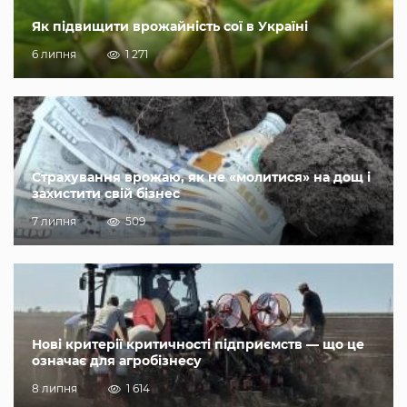
Як підвищити врожайність сої в Україні
6 липня
1 271
Страхування врожаю, як не «молитися» на дощ і
захистити свій бізнес
7 липня
509
Нові критерії критичності підприємств — що це
означає для агробізнесу
8 липня
1 614