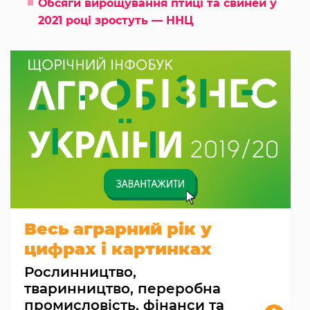
Обсяги вирощування птиці та свиней у
2021 році зростуть — ННЦ
Весь аграрний рік у
цифрах і картинках
Рослинництво,
тваринництво, переробна
промисловість, фінанси та