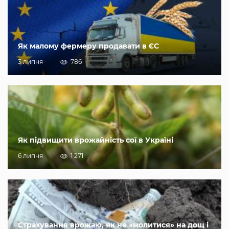
Як малому фермеру продавати в ЄС
3 липня
786
Як підвищити врожайність сої в Україні
6 липня
1 271
Страхування врожаю, як не «молитися» на дощ і