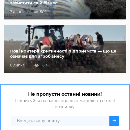
захистити свій бізнес
7 липня
509
Нові критерії критичності підприємств — що це
означає для агробізнесу
8 липня
1 614
Не пропусти останні новини!
Підписуйся на наші соціальні мережі та e-mail
розсилку.