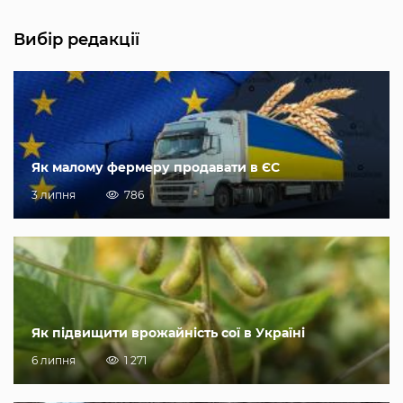
Вибір редакції
Як малому фермеру продавати в ЄС
3 липня
786
Як підвищити врожайність сої в Україні
6 липня
1 271