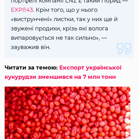
портфелі компанії LNZ є такий гібрид —
EXPI143
. Крім того, що у нього
«виструнчені» листки, так у них ще й
звужені продихи, крізь які волога
випаровується не так сильно», —
зауважив він.
Читати за темою:
Експорт української
кукурудзи зменшився на 7 млн тонн