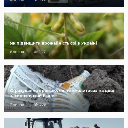
Як підвищити врожайність сої в Україні
6 липня
1 271
Страхування врожаю, як не «молитися» на дощ і
захистити свій бізнес
7 липня
509