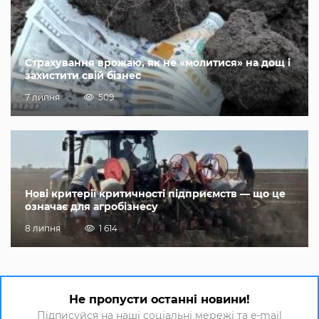
Страхування врожаю, як не «молитися» на дощ і
захистити свій бізнес
7 липня
509
Нові критерії критичності підприємств — що це
означає для агробізнесу
8 липня
1 614
Не пропусти останні новини!
Підписуйся на наші соціальні мережі та e-mail