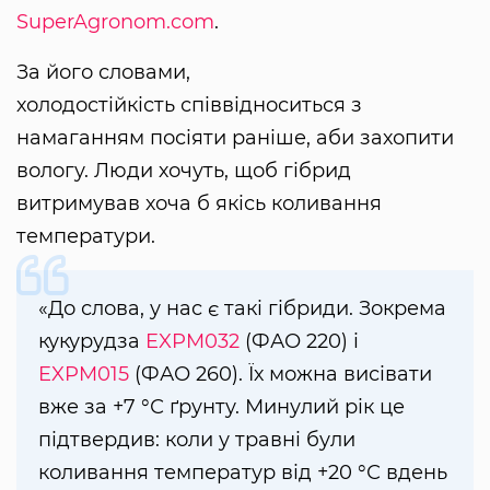
SuperAgronom.com
.
За його словами,
холодостійкість співвідноситься з
намаганням посіяти раніше, аби захопити
вологу. Люди хочуть, щоб гібрид
витримував хоча б якісь коливання
температури.
«До слова, у нас є такі гібриди. Зокрема
кукурудза
EXPM032
(ФАО 220) і
EXPM015
(ФАО 260). Їх можна висівати
вже за +7 °С ґрунту. Минулий рік це
підтвердив: коли у травні були
коливання температур від +20 °С вдень