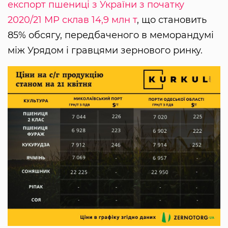
експорт пшениці з України з початку
2020/21 МР склав 14,9 млн т
, що становить
85% обсягу, передбаченого в меморандумі
між Урядом і гравцями зернового ринку.