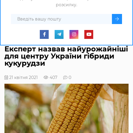
розсилку.
Експерт назвав найурожайніші
для центру України гібриди
кукурудзи
21 квітня 2021
407
0