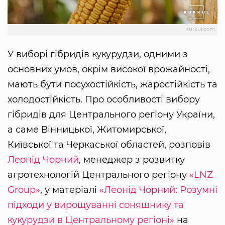
Kurkul.com
У виборі гібридів кукурудзи, одними з
основних умов, окрім високої врожайності,
мають бути посухостійкість, жаростійкість та
холодостійкість. Про особливості вибору
гібридів для Центрального регіону України,
а саме Вінницької, Житомирської,
Київської та Черкаської областей, розповів
Леонід Чорний
, менеджер з розвитку
агротехнологій Центрального регіону
«LNZ
Group»
, у матеріалі
«Леонід Чорний: Розумні
підходи у вирощуванні соняшнику та
кукурудзи в Центральному регіоні»
на