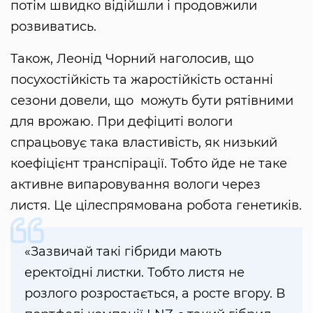
потім швидко відійшли і продовжили
розвиватись.
Також, Леонід Чорний наголосив, що
посухостійкість та жаростійкість останні
сезони довели, що можуть бути рятівними
для врожаю. При дефіциті вологи
спрацьовує така властивість, як низький
коефіцієнт транспірації. Тобто йде не таке
активне випаровування вологи через
листя. Це цілеспрямована робота генетиків.
«Зазвичай такі гібриди мають
еректоїдні листки. Тобто листя не
розлого розростається, а росте вгору. В