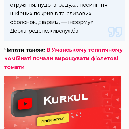
отруєння: нудота, задуха, посиніння
шкірних покривів та слизових
оболонок, діарея», — інформує
Держпродспоживслужба.
Читати також:
В Уманському тепличному
комбінаті почали вирощувати фіолетові
томати