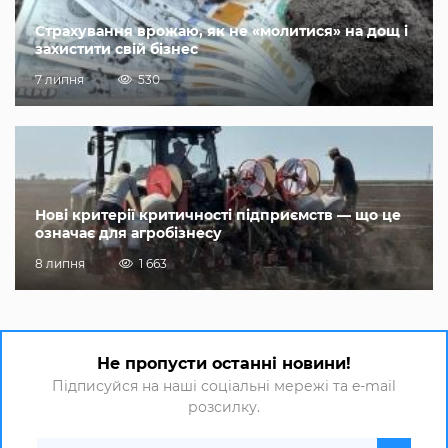
Страхування врожаю, як не «молитися» на дощ і
захистити свій бізнес
7 липня
530
Нові критерії критичності підприємств — що це
означає для агробізнесу
8 липня
1 663
Не пропусти останні новини!
Підписуйся на наші соціальні мережі та e-mail
розсилку.