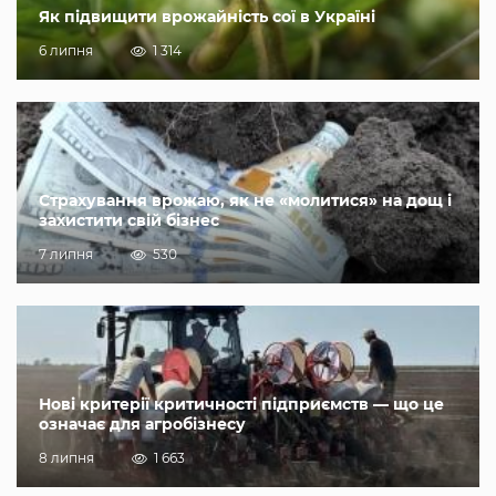
Як підвищити врожайність сої в Україні
6 липня
1 314
Страхування врожаю, як не «молитися» на дощ і
захистити свій бізнес
7 липня
530
Нові критерії критичності підприємств — що це
означає для агробізнесу
8 липня
1 663