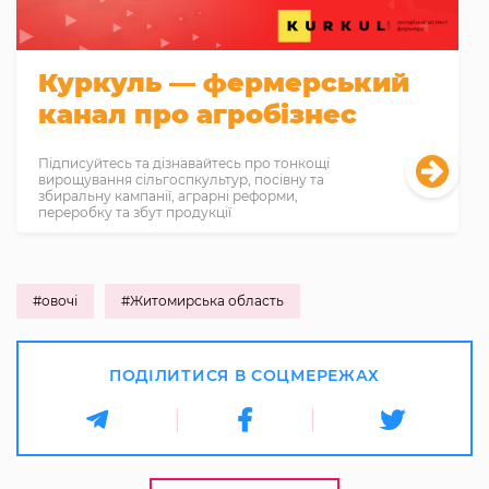
Куркуль — фермерський
канал про агробізнес
Підписуйтесь та дізнавайтесь про тонкощі
вирощування сільгоспкультур, посівну та
збиральну кампанії, аграрні реформи,
переробку та збут продукції
#овочі
#Житомирська область
ПОДІЛИТИСЯ В СОЦМЕРЕЖАХ