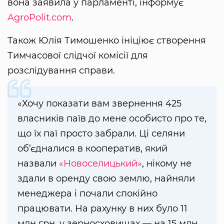
вона заявила у парламенті, інформує
AgroPolit.com
.
Також Юлія Тимошенко ініціює створення
Тимчасової слідчої комісії для
розслідування справи.
«Хочу показати вам звернення 425
власників паїв до мене особисто про те,
що їх паї просто забрали. Ці селяни
об’єдналися в кооператив, який
назвали
«Новоселицький»
, нікому не
здали в оренду свою землю, найняли
менеджера і почали спокійно
працювати. На рахунку в них було 11
млн грн, у зерносховищах — на 15 млн