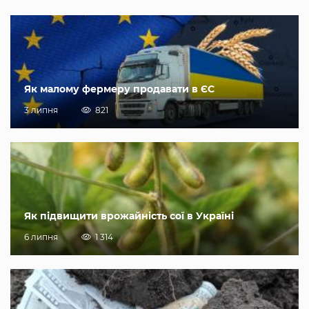
Як малому фермеру продавати в ЄС
3 липня
821
Як підвищити врожайність сої в Україні
6 липня
1 314