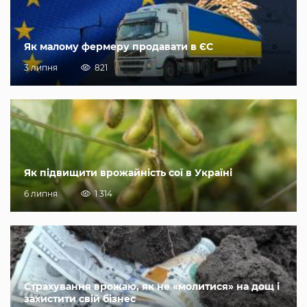
Як малому фермеру продавати в ЄС
3 липня
821
Як підвищити врожайність сої в Україні
6 липня
1 314
Страхування врожаю, як не «молитися» на дощ і
захистити свій бізнес