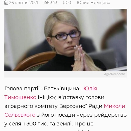
26 квітня 2021
343
0
Юлия Немцева
AgroPolit.com
Голова партії «Батьківщина»
Юлія
Тимошенко
ініціює відставку голови
аграрного комітету Верховної Ради
Миколи
Сольського
з його посади через рейдерство
у селян 300 тис. га землі. Про це