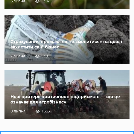
6 липня
1 314
Страхування врожаю, як не «молитися» на дощ і
захистити свій бізнес
7 липня
530
Нові критерії критичності підприємств — що це
означає для агробізнесу
8 липня
1 663