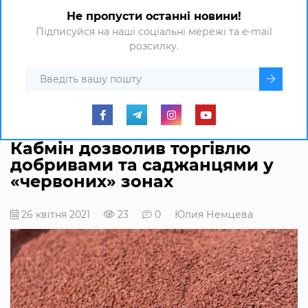
Не пропусти останні новини!
Підписуйся на наші соціальні мережі та e-mail
розсилку.
Кабмін дозволив торгівлю
добривами та саджанцями у
«червоних» зонах
26 квітня 2021
23
0
Юлия Немцева