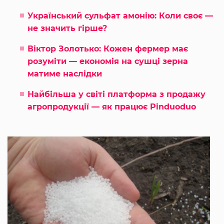
Український сульфат амонію: Коли своє —
не значить гірше?
Віктор Золотько: Кожен фермер має
розуміти — економія на сушці зерна
матиме наслідки
Найбільша у світі платформа з продажу
агропродукції — як працює Pinduoduo