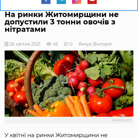
На ринки Житомирщини не
допустили 3 тонни овочів з
нітратами
26 квітня 2021
45
0
Янчук Вікторія
pixabay.com
У квітні на ринки Житомирщини не