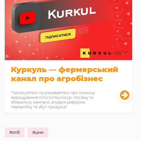
Куркуль — фермерський
канал про агробізнес
Підписуйтесь та дізнавайтесь про тонкощі
вирощування сільгоспкультур, посівну та
збиральну кампанії, аграрні реформи,
переробку та збут продукції
#хліб
#ціни