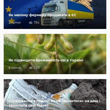
Як малому фермеру продавати в ЄС
3 липня
754
Як підвищити врожайність сої в Україні
6 липня
1 217
Страхування врожаю, як не «молитися» на дощ і
захистити свій бізнес