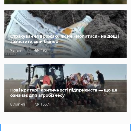
Страхування врожаю, як не «молитися» на дощ і
захистити свій бізнес
7 липня
495
Нові критерії критичності підприємств — що це
означає для агробізнесу
8 липня
1 557