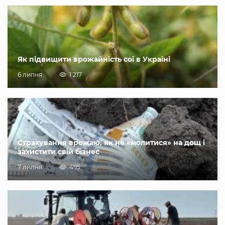
Як підвищити врожайність сої в Україні
6 липня
1 217
Страхування врожаю, як не «молитися» на дощ і
захистити свій бізнес
7 липня
495