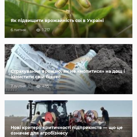
Як підвищити врожайність сої в Україні
6 липня
1 217
Страхування врожаю, як не «молитися» на дощ і
захистити свій бізнес
7 липня
495
Нові критерії критичності підприємств — що це
означає для агробізнесу