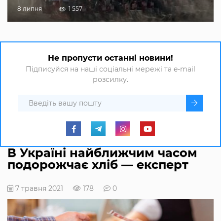
8 липня
1 557
Не пропусти останні новини!
Підписуйся на наші соціальні мережі та e-mail
розсилку.
В Україні найближчим часом
подорожчає хліб — експерт
7 травня 2021
178
0