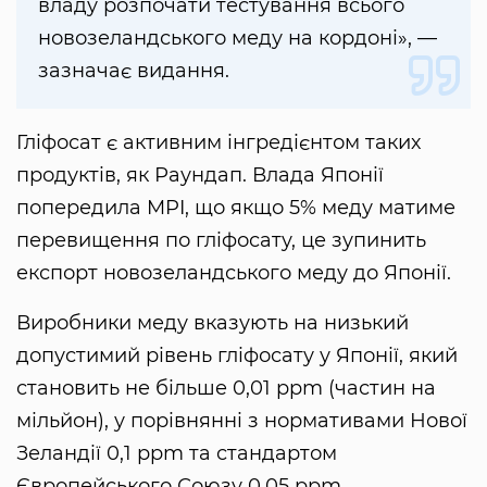
владу розпочати тестування всього
новозеландського меду на кордоні», —
зазначає видання.
Гліфосат є активним інгредієнтом таких
продуктів, як Раундап. Влада Японії
попередила MPI, що якщо 5% меду матиме
перевищення по гліфосату, це зупинить
експорт новозеландського меду до Японії.
Виробники меду вказують на низький
допустимий рівень гліфосату у Японії, який
становить не більше 0,01 ppm (частин на
мільйон), у порівнянні з нормативами Нової
Зеландії 0,1 ppm та стандартом
Європейського Союзу 0,05 ppm.