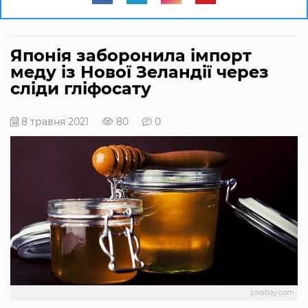
Японія заборонила імпорт
меду із Нової Зеландії через
сліди гліфосату
8 травня 2021
80
0
pixabay.com