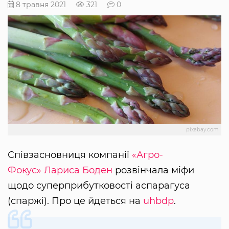
8 травня 2021
321
0
pixabay.com
Співзасновниця компанії
«Агро-
Фокус»
Лариса Боден
розвінчала міфи
щодо суперприбутковості аспарагуса
(спаржі). Про це йдеться на
uhbdp
.