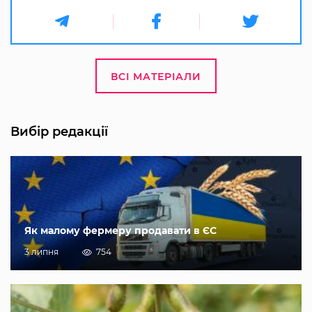
ВСІ МАТЕРІАЛИ
Вибір редакції
Як малому фермеру продавати в ЄС
3 липня
754