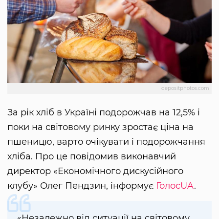
depositphotos.com
За рік хліб в Україні подорожчав на 12,5% і
поки на світовому ринку зростає ціна на
пшеницю, варто очікувати і подорожчання
хліба. Про це повідомив виконавчий
директор «Економічного дискусійного
клубу» Олег Пендзин, інформує
ГолосUA
.
«Незалежно від ситуації на світовому