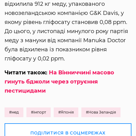
відхилила 912 кг меду, упакованого
новозеландською компанією G&K Davis, у
якому рівень гліфосату становив 0,08 ppm.
До цього, у листопаді минулого року партія
меду з мануки від компанії Manuka Doctor
була відхилена із показником рівня
гліфосату у 0,02 ppm.
Читати також:
На Вінниччині масово
гинуть бджоли через отруєння
пестицидами
#мед
#імпорт
#Японія
#Нова Зеландія
ПОДІЛИТИСЯ В СОЦМЕРЕЖАХ