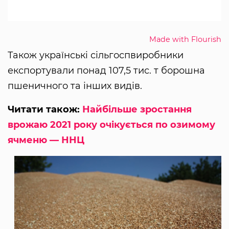
Made with Flourish
Також українські сільгоспвиробники
експортували понад 107,5 тис. т борошна
пшеничного та інших видів.
Читати також:
Найбільше зростання
врожаю 2021 року очікується по озимому
ячменю — ННЦ