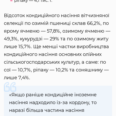
ріпаку — 4,1 тис. т.
Відсоток кондиційного насіння вітчизняної
селекції по озимій пшениці склав 66,2%, по
ярому ячменю — 57,8%, озимому ячменю —
49,3%, кукурудзі — 29% та по озимому житу
лише 15,7%. Ще менші частки виробництва
кондиційного насіння основних олійних
сільськогосподарських культур, а саме: по
сої — 10,7%, ріпаку — 10,2% та соняшнику —
лише 7,4%.
«Якщо раніше кондиційне іноземне
насіння надходило із-за кордону, то
наразі більша частина насіння