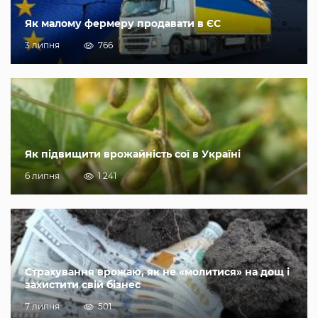
Як малому фермеру продавати в ЄС
3 липня
766
Як підвищити врожайність сої в Україні
6 липня
1 241
Страхування врожаю, як не «молитися» на дощ і
захистити свій бізнес
7 липня
501