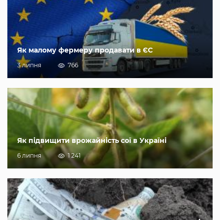
Як малому фермеру продавати в ЄС
3 липня
766
Як підвищити врожайність сої в Україні
6 липня
1 241