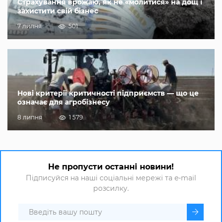
Страхування врожаю, як не «молитися» на дощ і
захистити свій бізнес
7 липня
501
Нові критерії критичності підприємств — що це
означає для агробізнесу
8 липня
1 579
Не пропусти останні новини!
Підписуйся на наші соціальні мережі та e-mail
розсилку.