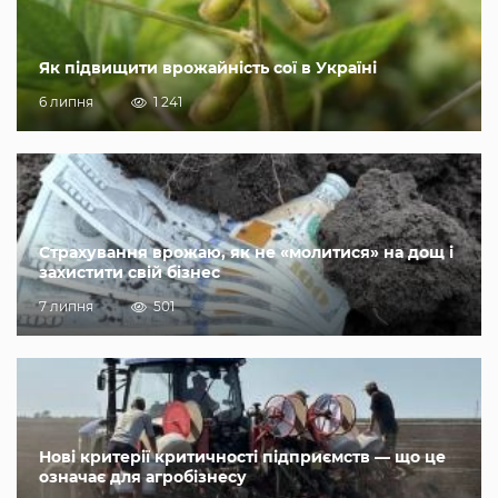
Як підвищити врожайність сої в Україні
6 липня
1 241
Страхування врожаю, як не «молитися» на дощ і
захистити свій бізнес
7 липня
501
Нові критерії критичності підприємств — що це
означає для агробізнесу