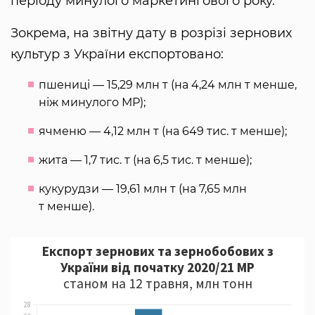
періоду минулого маркетингового року.
Зокрема, на звітну дату в розрізі зернових
культур з України експортовано:
пшениці — 15,29 млн т (на 4,24 млн т менше,
ніж минулого МР);
ячменю — 4,12 млн т (на 649 тис. т менше);
жита — 1,7 тис. т (на 6,5 тис. т менше);
кукурудзи — 19,61 млн т (на 7,65 млн
т менше).