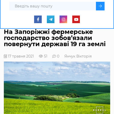
На Запоріжжі фермерське
господарство зобов’язали
повернути державі 19 га землі
17 травня 2021
51
0
Янчук Вікторія