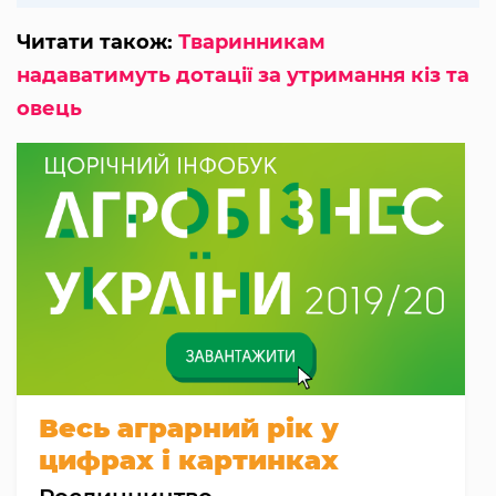
Читати також:
Тваринникам
надаватимуть дотації за утримання кіз та
овець
Весь аграрний рік у
цифрах і картинках