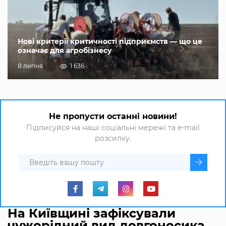
Нові критерії критичності підприємств — що це
означає для агробізнесу
8 липня
1 636
Не пропусти останні новини!
Підписуйся на наші соціальні мережі та e-mail
розсилку.
На Київщині зафіксували
чужорідний вид довгоносика