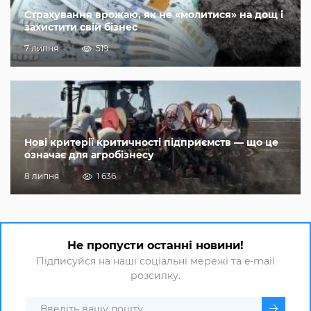
Страхування врожаю, як не «молитися» на дощ і
захистити свій бізнес
7 липня
519
Нові критерії критичності підприємств — що це
означає для агробізнесу
8 липня
1 636
Не пропусти останні новини!
Підписуйся на наші соціальні мережі та e-mail
розсилку.