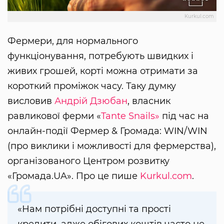
Kurkul.com
Фермери, для нормального
функціонування, потребують швидких і
живих грошей, корті можна отримати за
короткий проміжок часу. Таку думку
висловив
Андрій Дзюбан
, власник
равликової ферми «
Tante Snails»
під час на
онлайн-події Фермер & Громада: WIN/WIN
(про виклики і можливості для фермерства),
організованого Центром розвитку
«Громада.UA». Про це пише
Kurkul.com
.
«Нам потрібні доступні та прості
кредити, адже обігових коштів часто не