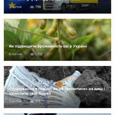
3 липня
798
Як підвищити врожайність сої в Україні
6 липня
1 292
Страхування врожаю, як не «молитися» на дощ і
захистити свій бізнес
7 липня
519