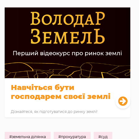
Навчіться бути
господарем своєї землі
Дізнайтеся, як підготуватися до ринку землі!
#земельна ділянка
#прокуратура
#суд