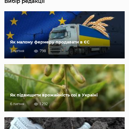
Вибір редакції
Як малому фермеру продавати в ЄС
3 липня
798
Як підвищити врожайність сої в Україні
6 липня
1 292