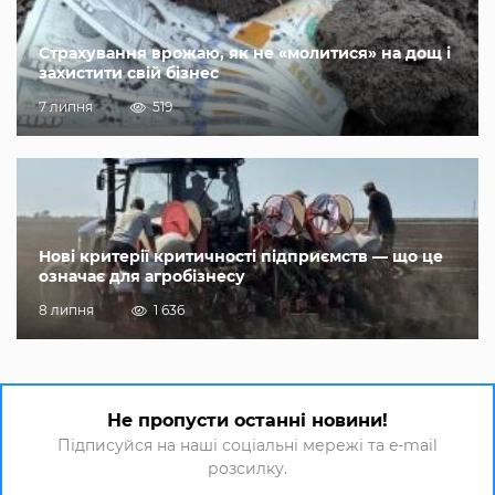
Страхування врожаю, як не «молитися» на дощ і
захистити свій бізнес
7 липня
519
Нові критерії критичності підприємств — що це
означає для агробізнесу
8 липня
1 636
Не пропусти останні новини!
Підписуйся на наші соціальні мережі та e-mail
розсилку.