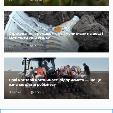
Страхування врожаю, як не «молитися» на дощ і
захистити свій бізнес
7 липня
519
Нові критерії критичності підприємств — що це
означає для агробізнесу
8 липня
1 636