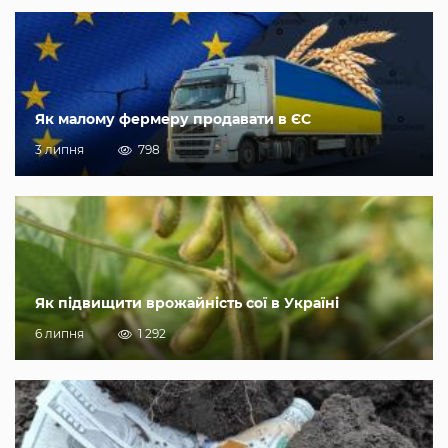
Як малому фермеру продавати в ЄС
3 липня
798
Як підвищити врожайність сої в Україні
6 липня
1 292