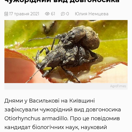
17 травня 2021
61
0
Юлия Немцева
AgroTimes
Днями у Василькові на Київщині
зафіксували чужорідний вид довгоносика
Otiorhynchus armadillo. Про це повідомив
кандидат біологічних наук, науковий