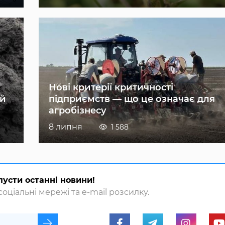
Нові критерії критичності
ій
підприємств — що це означає для
агробізнесу
8 липня
1 588
пусти останні новини!
оціальні мережі та e-mail розсилку.