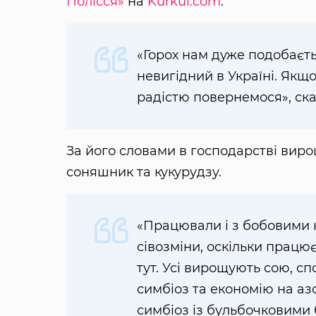
Полісся»
на
Kurkul.com
.
«Горох нам дуже подобаєтьс
невигідний в Україні. Якщо
радістю повернемося», ска
За його словами в господарстві виро
соняшник та кукурудзу.
«Працювали і з бобовими к
сівозміни, оскільки працює
тут. Усі вирощують сою, сп
симбіоз та економію на аз
симбіоз із бульбочковими