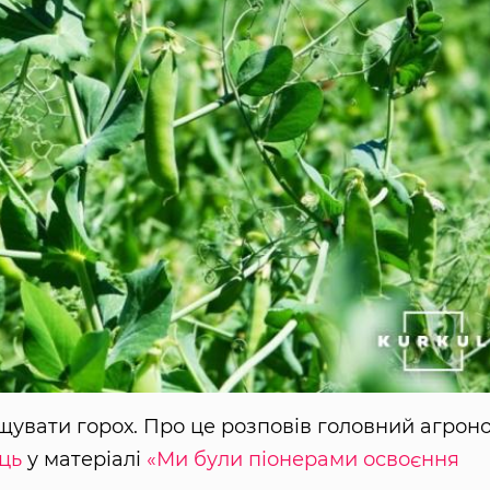
щувати горох. Про це розповів головний агрон
ць
у матеріалі
«Ми були піонерами освоєння