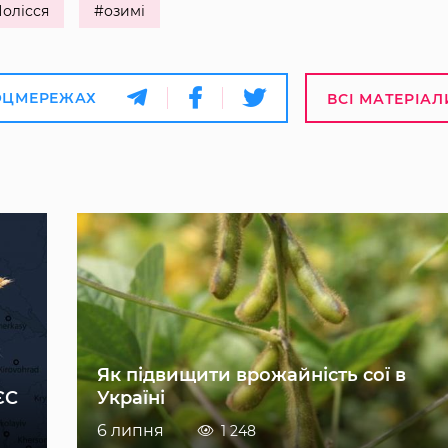
олісся
#озимі
ОЦМЕРЕЖАХ
ВСІ МАТЕРІАЛ
Як підвищити врожайність сої в
ЄС
Україні
6 липня
1 248