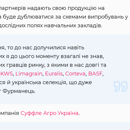
-партнерів надають свою продукцію на
в буде дублюватися за схемами випробувань у
дослідних полях навчальних закладів.
я, то до нас долучилися навіть
их я до цього моменту взагалі не знав,
 гравців ринку, з якими в нас довгі та
:
KWS
,
Limagrain
,
Euralis
,
Corteva
,
BASF
,
ся й українська селекція, що дуже
г Фурманець.
компанія
Суффле Агро Україна
.