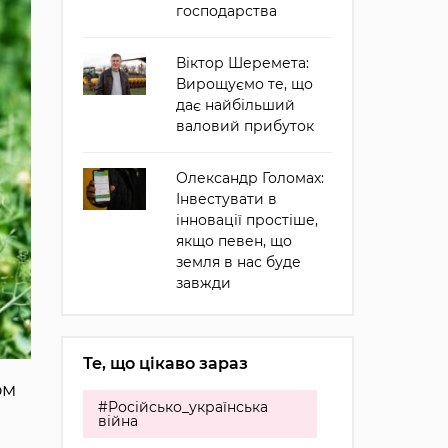
господарства
Віктор Шеремета:
Вирощуємо те, що
дає найбільший
валовий прибуток
Олександр Голомах:
Інвестувати в
інновації простіше,
якщо певен, що
земля в нас буде
завжди
Те, що цікаво зараз
ом
#Російсько_українська
війна