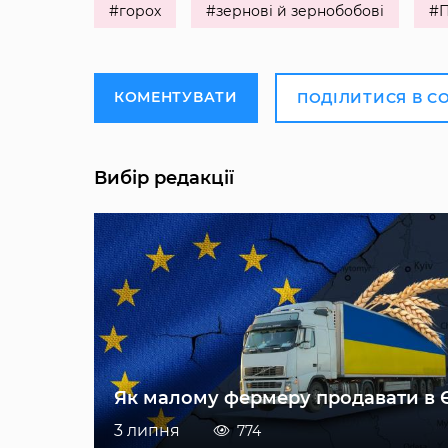
#горох
#зернові й зернобобові
#П
КОМЕНТУВАТИ
ПОДІЛИТИСЯ В С
Вибір редакції
Як малому фермеру продавати в 
3 липня
774