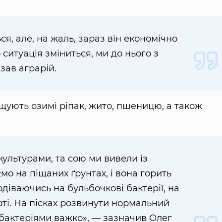
я, але, на жаль, зараз він економічно
 ситуація зміниться, ми до нього з
зав аграрій.
щують озимі ріпак, жито, пшеницю, а також
ультурами, та сою ми вивели із
мо на піщаних ґрунтах, і вона горить
одіваючись на бульбочкові бактерії, на
оті. На пісках розвинути нормальний
 бактеріями важко», — зазначив Олег