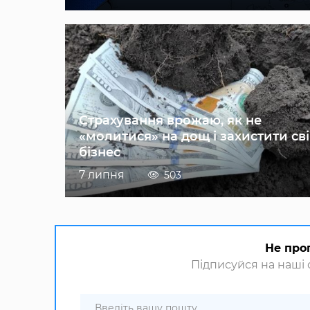
Страхування врожаю, як не
«молитися» на дощ і захистити св
бізнес
7 липня
503
Не про
Підписуйся на наші с