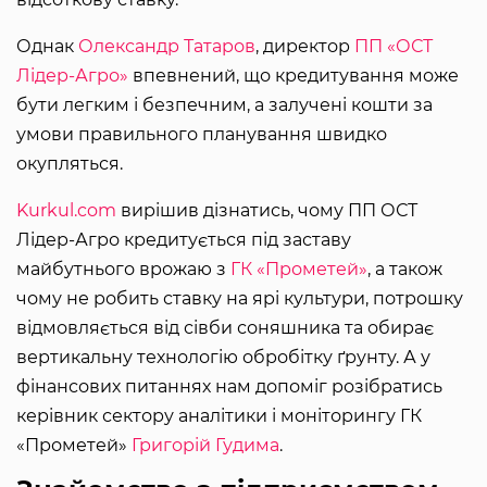
Однак
Олександр Татаров
, директор
ПП «ОСТ
Лідер-Агро»
впевнений, що кредитування може
бути легким і безпечним, а залучені кошти за
умови правильного планування швидко
окупляться.
Kurkul.com
вирішив дізнатись, чому ПП ОСТ
Лідер-Агро кредитується під заставу
майбутнього врожаю з
ГК «Прометей»
, а також
чому не робить ставку на ярі культури, потрошку
відмовляється від сівби соняшника та обирає
вертикальну технологію обробітку ґрунту. А у
фінансових питаннях нам допоміг розібратись
керівник сектору аналітики і моніторингу ГК
«Прометей»
Григорій Гудима
.