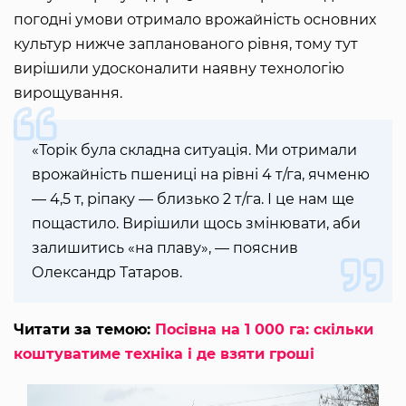
погодні умови отримало врожайність основних
культур нижче запланованого рівня, тому тут
вирішили удосконалити наявну технологію
вирощування.
«Торік була складна ситуація. Ми отримали
врожайність пшениці на рівні 4 т/га, ячменю
— 4,5 т, ріпаку — близько 2 т/га. І це нам ще
пощастило. Вирішили щось змінювати, аби
залишитись «на плаву», — пояснив
Олександр Татаров.
Читати за темою:
Посівна на 1 000 га: скільки
коштуватиме техніка і де взяти гроші