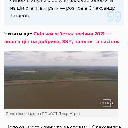
чином минулого року вдалось зекономити
на цій статті витрат», — розповів Олександр
Татаров.
Читати ще:
Скільки «з’їсть» посівна 2021 —
аналіз цін на добрива, ЗЗР, пальне та насіння
Поле господарства ПП «ОСТ Лідер-Агро»
Щодо озимого клину, то, за словами Олександра