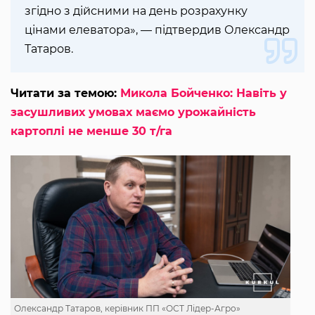
згідно з дійсними на день розрахунку
цінами елеватора», — підтвердив Олександр
Татаров.
Читати за темою:
Микола Бойченко: Навіть у
засушливих умовах маємо урожайність
картоплі не менше 30 т/га
Олександр Татаров, керівник ПП «ОСТ Лідер-Агро»