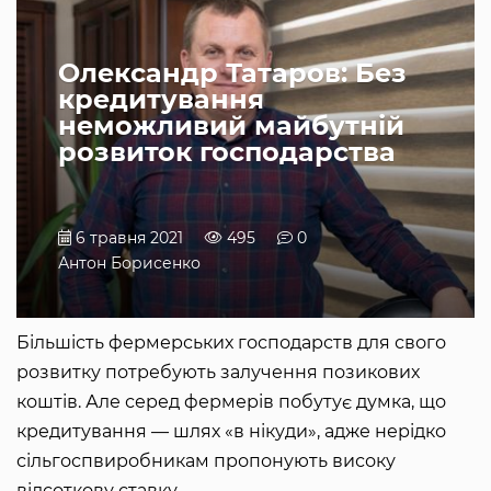
Олександр Татаров: Без
кредитування
неможливий майбутній
розвиток господарства
6 травня 2021
495
0
Антон Борисенко
Більшість фермерських господарств для свого
розвитку потребують залучення позикових
коштів. Але серед фермерів побутує думка, що
кредитування — шлях «в нікуди», адже нерідко
сільгоспвиробникам пропонують високу
відсоткову ставку.