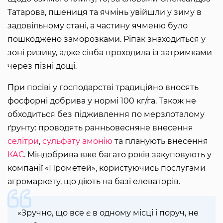
Татарова, пшениця та ячмінь увійшли у зиму в
задовільному стані, а частину ячменю було
пошкоджено заморозками. Ріпак знаходиться у
зоні ризику, адже сівба проходила із затримками
через пізні дощі.
При посіві у господарстві традиційно вносять
фосфорні добрива у нормі 100 кг/га. Також не
обходиться без підживлення по мерзлоталому
ґрунту: проводять ранньовесняне внесення
селітри
,
сульфату амонію
та планують внесення
КАС
. Міндобрива вже багато років закуповують у
компанії «Прометей», користуючись послугами
агромаркету, що діють на базі елеваторів.
«Зручно, що все є в одному місці і поруч, не