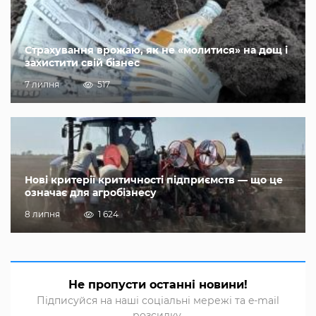
Страхування врожаю, як не «молитися» на дощ і
захистити свій бізнес
7 липня
517
Нові критерії критичності підприємств — що це
означає для агробізнесу
8 липня
1 624
Не пропусти останні новини!
Підписуйся на наші соціальні мережі та e-mail
розсилку.