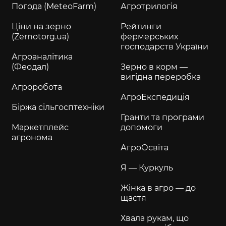
Погода (MeteoFarm)
Агротрилогія
Ціни на зерно
Рейтинги
(Zernotorg.ua)
фермерських
господарств України
Агроаналітика
(Феодал)
Зерно в корм —
вигідна переробка
Агроробота
АгроЕкспедиція
Біржа сільгосптехніки
Гранти та програми
Маркетплейс
допомоги
агронома
АгроОсвіта
Я — Куркуль
Жінка в агро — до
щастя
Хвала рукам, що