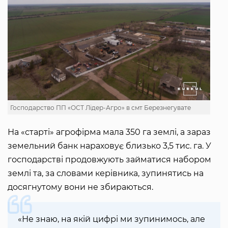
Господарство ПП «ОСТ Лідер-Агро» в смт Березнегувате
На «старті» агрофірма мала 350 га землі, а зараз
земельний банк нараховує близько 3,5 тис. га. У
господарстві продовжують займатися набором
землі та, за словами керівника, зупинятись на
досягнутому вони не збираються.
«Не знаю, на якій цифрі ми зупинимось, але