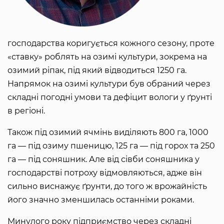
господарства коригується кожного сезону, проте
«ставку» роблять на озимі культури, зокрема на
озимий ріпак, під який відводиться 1250 га.
Напрямок на озимі культури був обраний через
складні погодні умови та дефіцит вологи у ґрунті
в регіоні.
Також під озимий ячмінь виділяють 800 га, 1000
га — під озиму пшеницю, 125 га — під горох та 250
га — під соняшник. Але від сівби соняшника у
господарстві потроху відмовляються, адже він
сильно виснажує ґрунти, до того ж врожайність
його значно зменшилась останніми роками.
Минулого року підприємство через складні