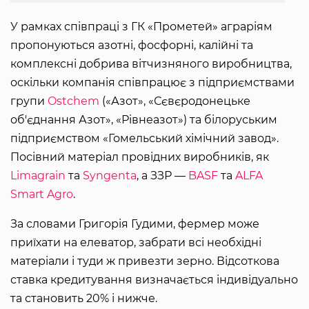
У рамках співпраці з ГК «Прометей» аграріям
пропонуються азотні, фосфорні, калійні та
комплексні добрива вітчизняного виробництва,
оскільки компанія співпрацює з підприємствами
групи
Ostchem
(«Азот», «Сєвєродонецьке
об'єднання Азот», «Рівнеазот») та білоруським
підприємством «Гомельський хімічний завод».
Посівний матеріал провідних виробників, як
Limagrain
та
Syngenta
, а ЗЗР —
BASF
та
ALFA
Smart Agro
.
За словами Григорія Гудими, фермер може
приїхати на елеватор, забрати всі необхідні
матеріали і туди ж привезти зерно. Відсоткова
ставка кредитування визначається індивідуально
та становить 20% і нижче.