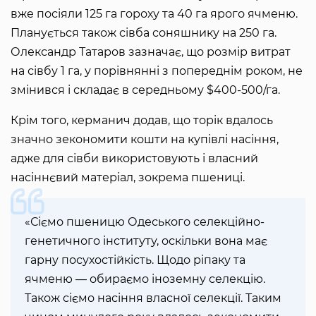
вже посіяли 125 га гороху та 40 га ярого ячменю.
Планується також сівба соняшнику на 250 га.
Олександр Татаров зазначає, що розмір витрат
на сівбу 1 га, у порівнянні з попереднім роком, не
змінився і складає в середньому $400-500/га.
Крім того, керманич додав, що торік вдалось
значно зекономити кошти на купівлі насіння,
адже для сівби використовують і власний
насіннєвий матеріал, зокрема пшениці.
«Сіємо пшеницю Одеського селекційно-
генетичного інституту, оскільки вона має
гарну посухостійкість. Щодо ріпаку та
ячменю — обираємо іноземну селекцію.
Також сіємо насіння власної селекції. Таким