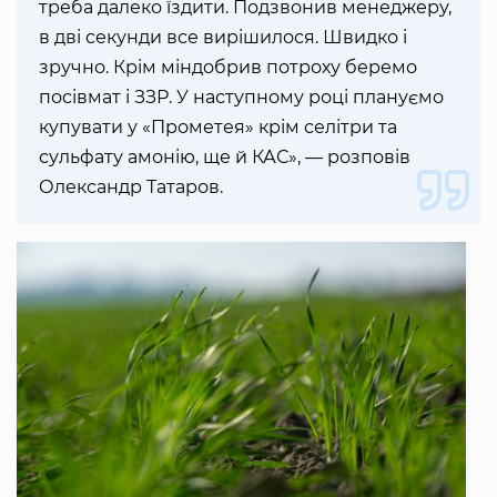
треба далеко їздити. Подзвонив менеджеру,
в дві секунди все вирішилося. Швидко і
зручно. Крім міндобрив потроху беремо
посівмат і ЗЗР. У наступному році плануємо
купувати у «Прометея» крім селітри та
сульфату амонію, ще й КАС», — розповів
Олександр Татаров.