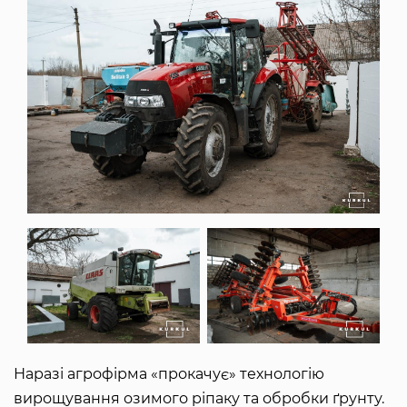
Наразі агрофірма «прокачує» технологію
вирощування озимого ріпаку та обробки ґрунту.