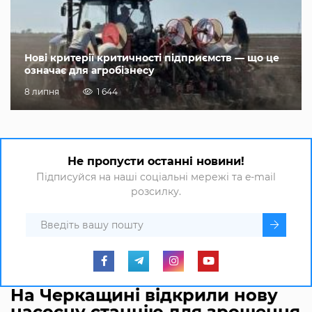
Нові критерії критичності підприємств — що це
означає для агробізнесу
8 липня
1 644
Не пропусти останні новини!
Підписуйся на наші соціальні мережі та e-mail
розсилку.
На Черкащині відкрили нову
насосну станцію для зрошення