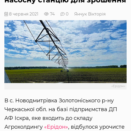
8 червня 2021
74
0
Янчук Вікторія
«Ерідон»
В с. Новодмитрівка Золотоніського р-ну
Черкаської обл. на базі підприємства ДП
АФ Іскра, яке входить до складу
Агрохолдингу
«Ерідон»
, відбулося урочисте