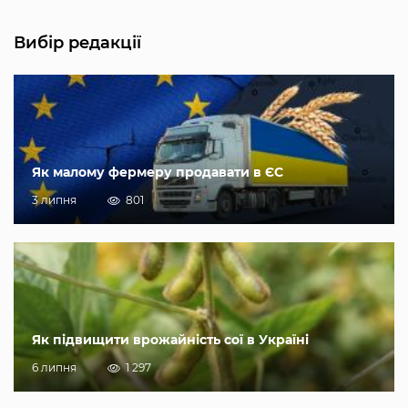
Вибір редакції
Як малому фермеру продавати в ЄС
3 липня
801
Як підвищити врожайність сої в Україні
6 липня
1 297