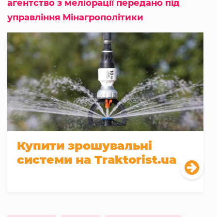
агентство з меліорації передано під
управління Мінагрополітики
Купити зрошувальні
системи на Traktorist.ua