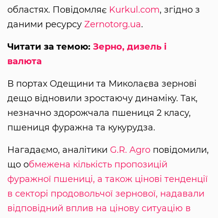
областях. Повідомляє
Kurkul.com
, згідно з
даними ресурсу
Zernotorg.ua
.
Читати за темою:
Зерно, дизель і
валюта
В портах Одещини та Миколаєва зернові
дещо відновили зростаючу динаміку. Так,
незначно здорожчала пшениця 2 класу,
пшениця фуражна та кукурудза.
Нагадаємо, аналітики
G.R. Agro
повідомили,
що о
бмежена кількість пропозицій
фуражної пшениці, а також цінові тенденції
в секторі продовольчої зернової, надавали
відповідний вплив на цінову ситуацію в