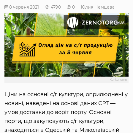
8 червня 2021
4790
0
Юлия Немцева
Kurkul.com
Ціни на основні с/г культури, оприлюднені у
новині, наведені на основі даних CPT —
умов доставки до воріт порту. Основні
порти, що закуповують с/г культури,
знаходяться в Одеській та Миколаївській