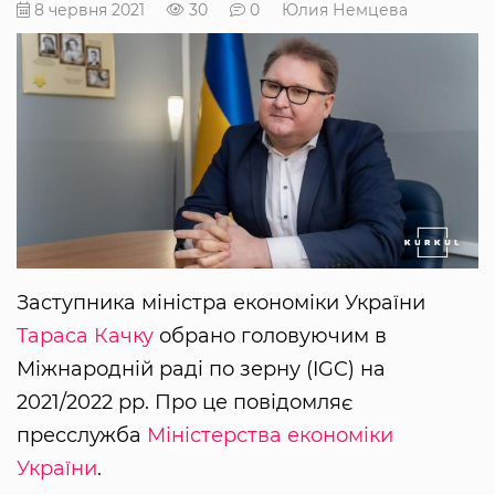
8 червня 2021
30
0
Юлия Немцева
Заступника міністра економіки України
Тараса Качку
обрано головуючим в
Міжнародній раді по зерну (IGC) на
2021/2022 рр. Про це повідомляє
пресслужба
Міністерства економіки
України
.