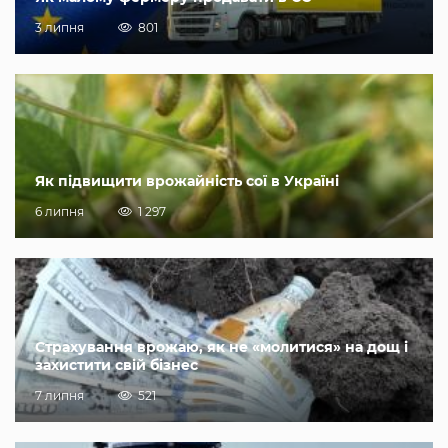
3 липня
801
Як підвищити врожайність сої в Україні
6 липня
1 297
Страхування врожаю, як не «молитися» на дощ і
захистити свій бізнес
7 липня
521