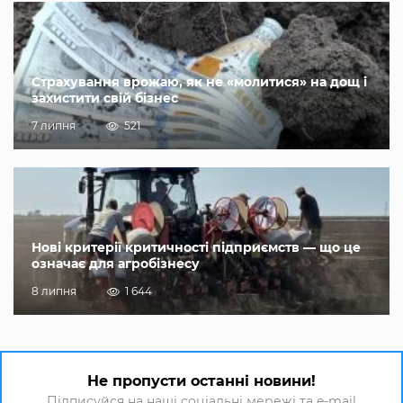
Страхування врожаю, як не «молитися» на дощ і
захистити свій бізнес
7 липня
521
Нові критерії критичності підприємств — що це
означає для агробізнесу
8 липня
1 644
Не пропусти останні новини!
Підписуйся на наші соціальні мережі та e-mail