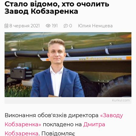
Стало відомо, хто очолить
Завод Кобзаренка
8 червня 2021
191
0
Юлия Немцева
Kurkul.com
Виконання обов'язків директора
«Заводу
Кобзаренка»
покладено на
Дмитра
Кобзаренка
. Повідомляє