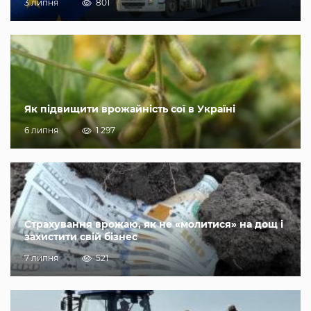
3 липня
801
Як підвищити врожайність сої в Україні
6 липня
1 297
Страхування врожаю, як не «молитися» на дощ і
захистити свій бізнес
7 липня
521