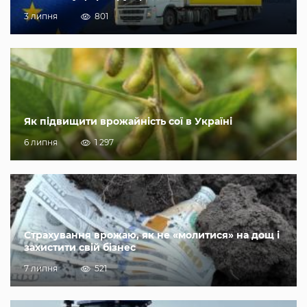
3 липня
801
Як підвищити врожайність сої в Україні
6 липня
1 297
Страхування врожаю, як не «молитися» на дощ і
захистити свій бізнес
7 липня
521