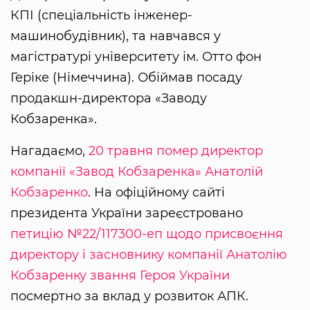
КПІ (спеціальність інженер-
машинобудівник), та навчався у
магістратурі університету ім. Отто фон
Геріке (Німеччина). Обіймав посаду
продакшн-директора «Заводу
Кобзаренка».
Нагадаємо,
20 травня помер директор
компанії «Завод Кобзаренка»
Анатолій
Кобзаренко
. На офіційному сайті
президента України зареєстровано
петицію №22/117300-еп щодо присвоєння
директору і засновнику компанії Анатолію
Кобзаренку звання Героя України
посмертно за вклад у розвиток АПК.