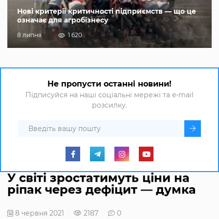
Нові критерії критичності підприємств — що це
означає для агробізнесу
8 липня
1 620
Не пропусти останні новини!
Підписуйся на наші соціальні мережі та e-mail
розсилку.
У світі зростатимуть ціни на
ріпак через дефіцит — думка
8 червня 2021
2187
0