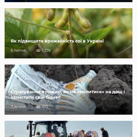
Як підвищити врожайність сої в Україні
6 липня
1 274
Страхування врожаю, як не «молитися» на дощ і
захистити свій бізнес
7 липня
510