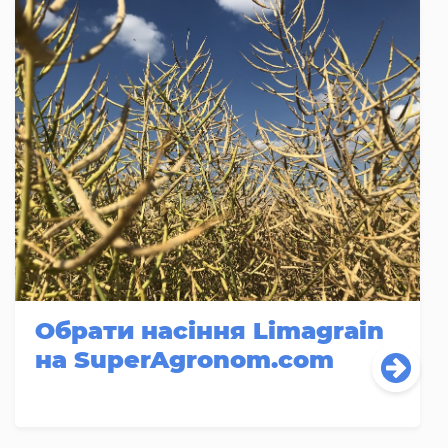
Обрати насіння Limagrain
на SuperAgronom.com