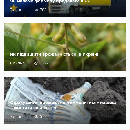
Як малому фермеру продавати в ЄС
3 липня
788
Як підвищити врожайність сої в Україні
6 липня
1 274
Страхування врожаю, як не «молитися» на дощ і
захистити свій бізнес
7 липня
510