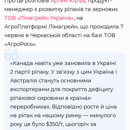
Про це розповів
Артем Юр’єв
, продукт-
менеджер з розвитку ріпаків та зернових
ТОВ «Лімагрейн Україна»
, на
АгроПлатформі Лімагрейн, що проходила 7
червня в Черкаській області на базі ТОВ
«АгроРось».
«Канада навіть уже замовила в Україні
2 партії ріпаку. У зв’язку з цим Україна і
Австралія стануть основними
експортерами для покриття дефіциту
ріпакової сировини в країнах-
переробниках. Відповідно росте й ціна
на ріпак на нашому ринку — минулого
року це було $350/т, цьогоріч за