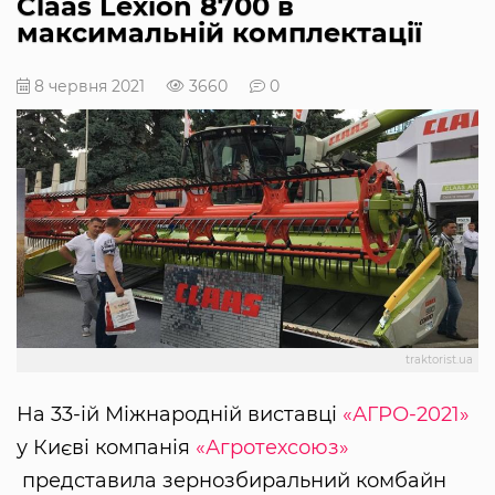
Claas Lexion 8700 в
максимальній комплектації
8 червня 2021
3660
0
traktorist.ua
На 33-ій Міжнародній виставці
«АГРО-2021»
у Києві компанія
«Агротехсоюз»
представила зернозбиральний комбайн