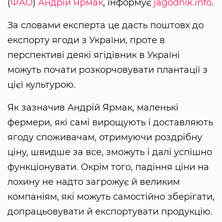
(
ФАО
)
Андрій Ярмак
, інформує
jagodnik.info
.
За словами експерта це дасть поштовх до
експорту ягоди з України, проте в
перспективі деякі ягідівник в Україні
можуть почати розкорчовувати плантації з
цієї культурою.
Як зазначив Андрій Ярмак, маленькі
фермери, які самі вирощують і доставляють
ягоду споживачам, отримуючи роздрібну
ціну, швидше за все, зможуть і далі успішно
функціонувати. Окрім того, падіння ціни на
лохину не надто загрожує й великим
компаніям, які можуть самостійно зберігати,
допрацьовувати й експортувати продукцію.