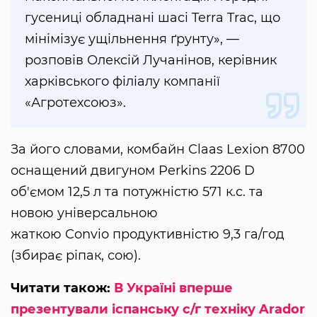
гусениці обладнані шасі Terra Trac, що
мінімізує ущільнення ґрунту», —
розповів Олексій Лучанінов, керівник
харківського філіалу компанії
«Агротехсоюз».
За його словами, комбайн Claas Lexion 8700
оснащений двигуном Perkins 2206 D
об'ємом 12,5 л та потужністю 571 к.с. та
новою універсальною
жаткою Convio продуктивністю 9,3 га/год
(збирає ріпак, сою).
Читати також:
В Україні вперше
презентували іспанську с/г техніку Arador