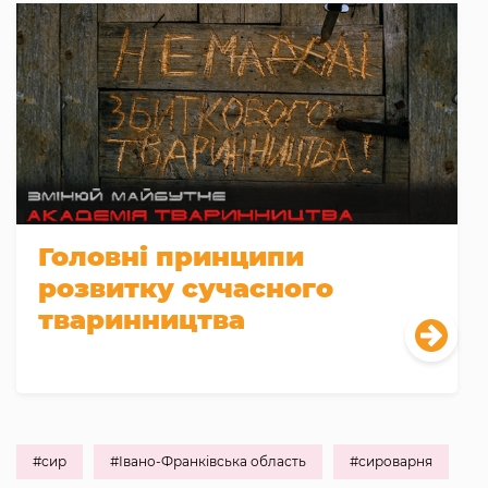
Головні принципи
розвитку сучасного
тваринництва
#сир
#Івано-Франківська область
#сироварня