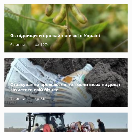
Як підвищити врожайність сої в Україні
6 липня
1 274
Страхування врожаю, як не «молитися» на дощ і
захистити свій бізнес
7 липня
510