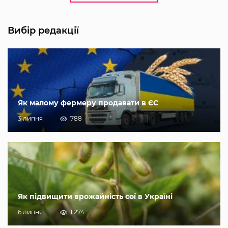
Вибір редакції
Як малому фермеру продавати в ЄС
3 липня
788
Як підвищити врожайність сої в Україні
6 липня
1 274