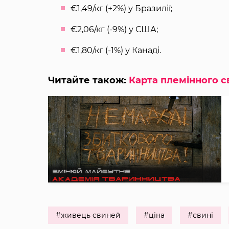
€1,49/кг (+2%) у Бразилії;
€2,06/кг (-9%) у США;
€1,80/кг (-1%) у Канаді.
Читайте також:
Карта племінного с
#живець свиней
#ціна
#свині