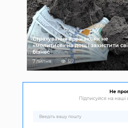
Страхування врожаю, як не
«молитися» на дощ і захистити св
бізнес
7 липня
517
Не про
Підписуйся на наші с