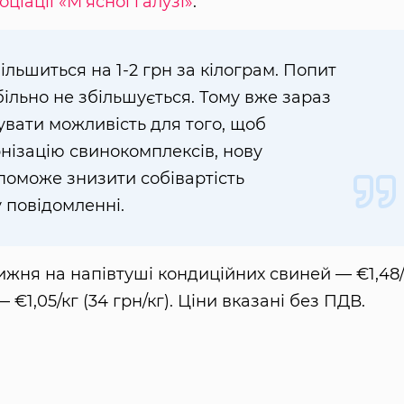
оціації «М’ясної галузі»
.
ільшиться на 1-2 грн за кілограм. Попит
абільно не збільшується. Тому вже зараз
увати можливість для того, щоб
нізацію свинокомплексів, нову
опоможе знизити собівартість
 повідомленні.
тижня на напівтуші кондиційних свиней — €1,48/
 €1,05/кг (34 грн/кг). Ціни вказані без ПДВ.