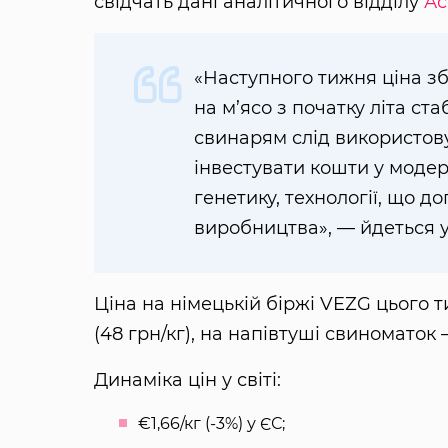
свідчать дані аналітичного відділу
Ас
«Наступного тижня ціна зб
на м’ясо з початку літа ст
свинарям слід використов
інвестувати кошти у модер
генетику, технології, що д
виробництва», — йдеться у
Ціна на німецькій біржі VEZG цього 
(48 грн/кг), на напівтуші свиноматок —
Динаміка цін у світі:
€1,66/кг (-3%) у ЄС;