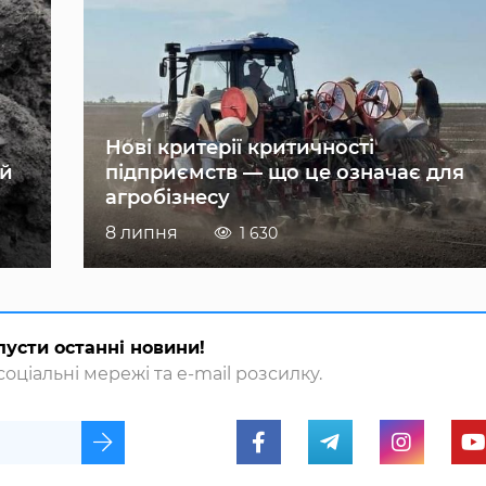
Нові критерії критичності
ій
підприємств — що це означає для
агробізнесу
8 липня
1 630
пусти останні новини!
оціальні мережі та e-mail розсилку.