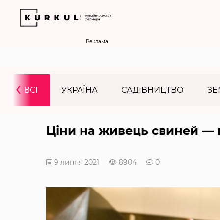
Реклама
‹
ВСІ
УКРАЇНА
САДІВНИЦТВО
ЗЕ
Ціни на живець свиней — п
9 липня 2021
8904
0