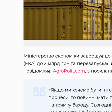
Міністерство економіки завершує до
(ЕКА) до 2 млрд грн та перезапускає 
повідомляє
AgroPolit.com
, з посила
«Якщо ми хочемо бути інте
процеси, то повинні мати ті
напрямку Заходу. Сьогодн