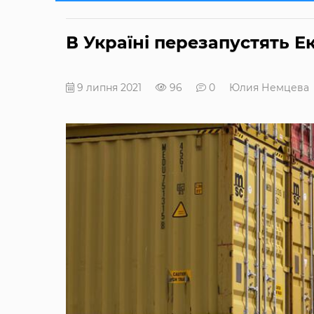
В Україні перезапустять Е
9 липня 2021
96
0
Юлия Немцева