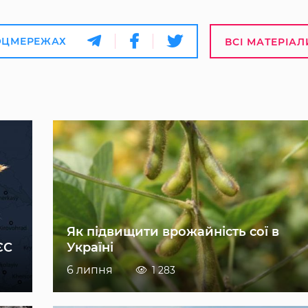
ОЦМЕРЕЖАХ
ВСІ МАТЕРІАЛ
Як підвищити врожайність сої в
ЄС
Україні
6 липня
1 283