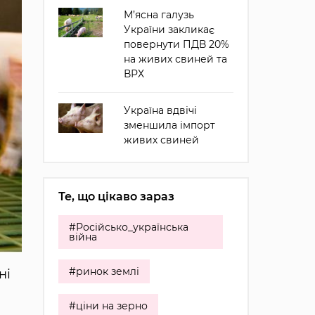
М’ясна галузь
України закликає
повернути ПДВ 20%
на живих свиней та
ВРХ
Україна вдвічі
зменшила імпорт
живих свиней
Те, що цікаво зараз
#Російсько_українська
війна
#ринок землі
ні
#ціни на зерно