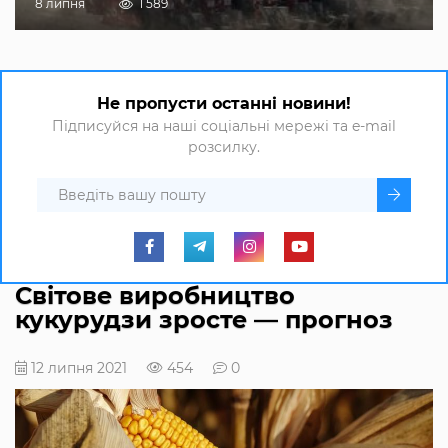
8 липня
1 589
Не пропусти останні новини!
Підписуйся на наші соціальні мережі та e-mail
розсилку.
Світове виробництво
кукурудзи зросте — прогноз
12 липня 2021
454
0