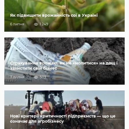
Як підвищити врожайність сої в Україні
6 липня
1 249
Страхування врожаю, як не «молитися» на дощ і
захистити свій бізнес
7 липня
503
Нові критерії критичності підприємств — що це
означає для агробізнесу