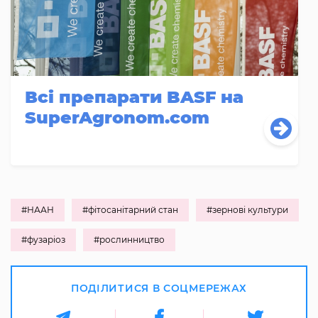
Всі препарати BASF на
SuperAgronom.com
#НААН
#фітосанітарний стан
#зернові культури
#фузаріоз
#рослинництво
ПОДІЛИТИСЯ В СОЦМЕРЕЖАХ