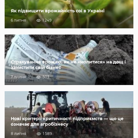
Як підвищити врожайність сої в Україні
6 липня
1 249
Страхування врожаю, як не «молитися» на дощ і
захистити свій бізнес
7 липня
503
Нові критерії критичності підприємств — що це
означає для агробізнесу
8 липня
1 589