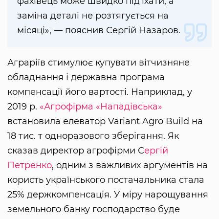
фахівець може швидко під'їхати, а
заміна деталі не розтягується на
місяці», — пояснив Сергій Назаров.
Аграріїв стимулює купувати вітчизняне
обладнання і державна програма
компенсації його вартості. Наприклад, у
2019 р.
«Агрофірма «Нападівська»
встановила елеватор Variant Agro Build на
18 тис. т одноразового зберігання. Як
сказав директор агрофірми С
ергій
Петренко
, одним з важливих аргументів на
користь українського постачальника стала
25% держкомпенсація. У міру нарощування
земельного банку господарство буде