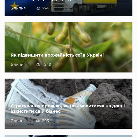
3 липня
774
Як підвищити врожайність сої в Україні
6 липня
1 249
Страхування врожаю, як не «молитися» на дощ і
захистити свій бізнес
7 липня
503