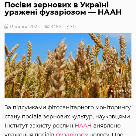
Посіви зернових в Україні
уражені фузаріозом — НААН
13 липня 2021
3466
0
За підсумками фітосанітарного моніторингу
стану посівів зернових культур, науковцями
Інститут захисту рослин
НААН
виявлено
ураження посівів
фузаріозом
колосу. Про