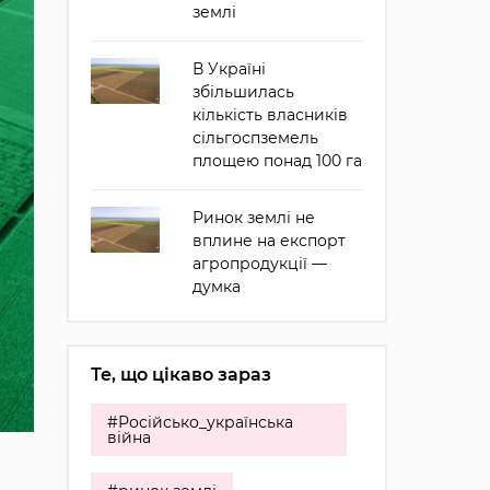
землі
В Україні
збільшилась
кількість власників
сільгоспземель
площею понад 100 га
Ринок землі не
вплине на експорт
агропродукції —
думка
Те, що цікаво зараз
#Російсько_українська
війна