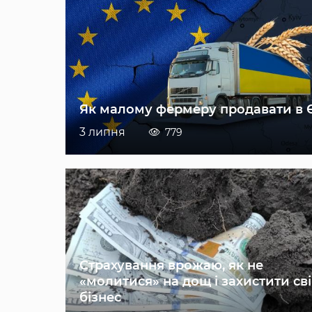
Як малому фермеру продавати в 
3 липня
779
Страхування врожаю, як не
«молитися» на дощ і захистити св
бізнес