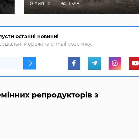
8 липня
1 598
пусти останні новини!
оціальні мережі та e-mail розсилку.
мінних репродукторів з