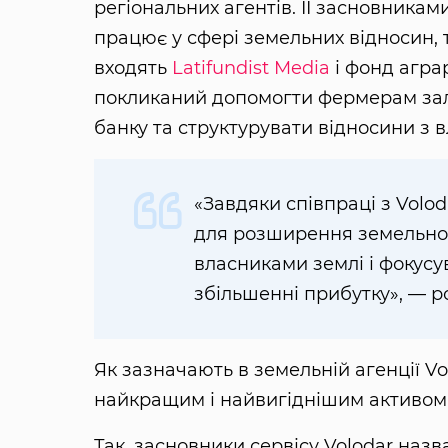
регіональних агентів. ЇЇ засновникам
працює у сфері земельних відносин,
входять
Latifundist Media
і фонд агра
покликаний допомогти фермерам зал
банку та структурувати відносини з 
«Завдяки співпраці з Volod
для розширення земельног
власниками землі і фокусу
збільшенні прибутку», — 
Як зазначають в земельній агенції Vol
найкращим і найвигіднішим активом
Так, засновники сервісу Volodar назв