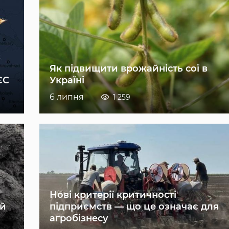
Як підвищити врожайність сої в
ЄС
Україні
6 липня
1 259
Нові критерії критичності
ій
підприємств — що це означає для
агробізнесу