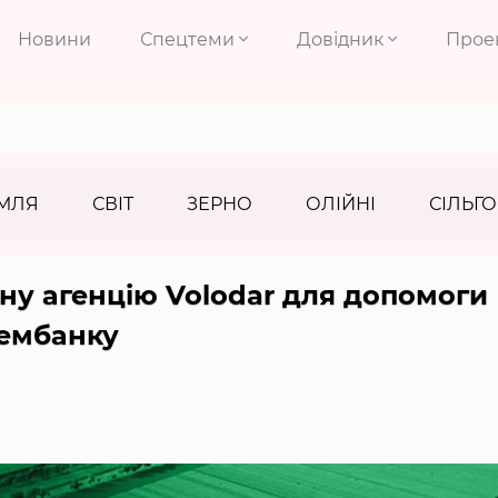
Новини
Спецтеми
Довідник
Прое
МЛЯ
СВІТ
ЗЕРНО
ОЛІЙНІ
СІЛЬГО
ну агенцію Volodar для допомоги
ембанку