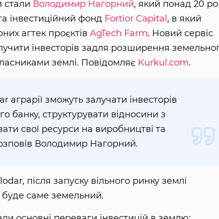
и стали
Володимир Нагорний
, який понад 20 ро
 та інвестиційний фонд
Fortior Capital
, в який
рних агтек проєктів
AgTech Farm
. Новий сервіс
учити інвесторів задля розширення земельно
власниками землі. Повідомляє
Kurkul.com
.
ar аграрії зможуть залучати інвесторів
о банку, структурувати відносини з
вати свої ресурси на виробництві та
розповів Володимир Нагорний.
odar, після запуску вільного ринку землі
 буде саме земельний.
али основні переваги інвестицій в землю: