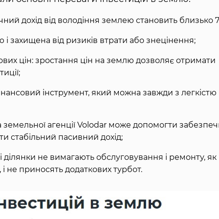
річний дохід від володіння землею становить близько 7
 і захищена від ризиків втрати або знецінення;
ових цін: зростання цін на землю дозволяє отримати
иції;
 фінансовий інструмент, який можна завжди з легкістю
а земельної агенції Volodar може допомогти забезпе
ати стабільний пасивний дохід;
 ділянки не вимагають обслуговування і ремонту, як
 і не приносять додаткових турбот.