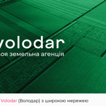
ю
Volodar
(Володар) з широкою мережею