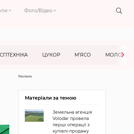
кти
Фото/Відео
›
СПТЕХНІКА
ЦУКОР
М’ЯСО
МОЛОКО
Реклама
Матеріали за темою
Земельна агенція
Volodar провела
перші операції з
купівлі-продажу