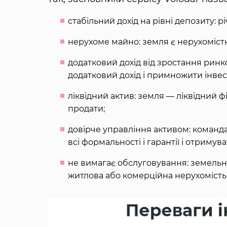
стабільний дохід на рівні депозиту: 
нерухоме майно: земля є нерухомістю
додатковий дохід від зростання ринк
додатковий дохід і примножити інвест
ліквідний актив: земля — ​​ліквідний
продати;
довірче управління активом: команд
всі формальності і гарантії і отримув
не вимагає обслуговування: земельні
житлова або комерційна нерухомість,