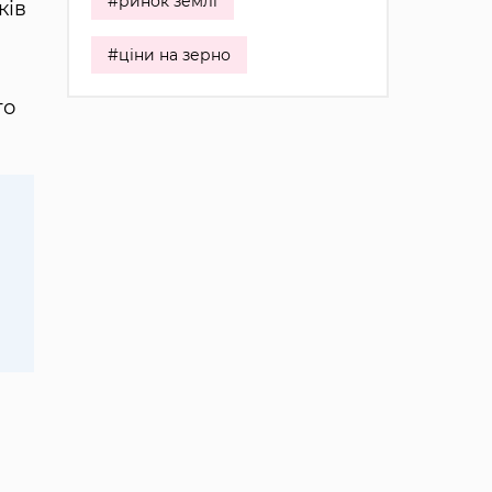
#ринок землі
ків
#ціни на зерно
го