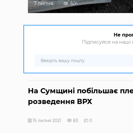
7 липня
506
Не про
Підписуйся на наші с
На Сумщині побільшає пле
розведення ВРХ
15 липня 2021
83
0