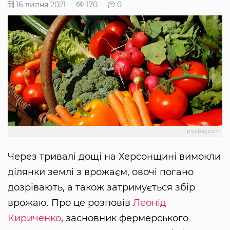
16 липня 2021
170
0
pixabay.com
Через тривалі дощі на Херсонщині вимокли
ділянки землі з врожаєм, овочі погано
дозрівають, а також затримується збір
врожаю. Про це розповів
Леонід
Кириченко
, засновник фермерського