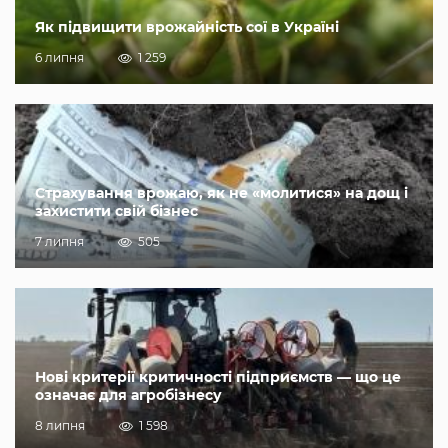
Як підвищити врожайність сої в Україні
6 липня
1 259
Страхування врожаю, як не «молитися» на дощ і
захистити свій бізнес
7 липня
505
Нові критерії критичності підприємств — що це
означає для агробізнесу
8 липня
1 598