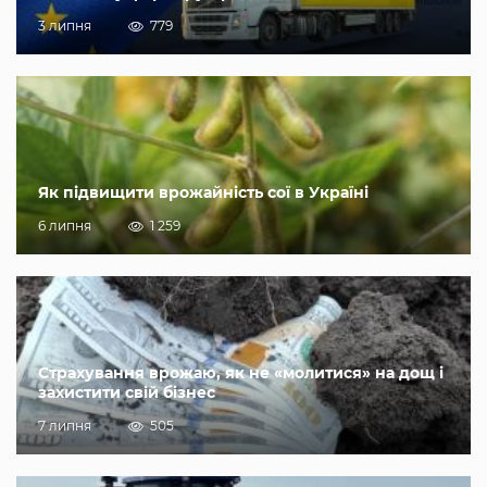
3 липня
779
Як підвищити врожайність сої в Україні
6 липня
1 259
Страхування врожаю, як не «молитися» на дощ і
захистити свій бізнес
7 липня
505