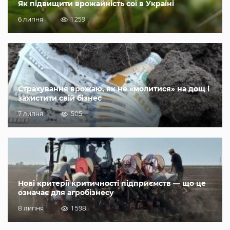
Як підвищити врожайність сої в Україні
6 липня
1 259
Страхування врожаю, як не «молитися» на дощ і
захистити свій бізнес
7 липня
505
Нові критерії критичності підприємств — що це
означає для агробізнесу
8 липня
1 598