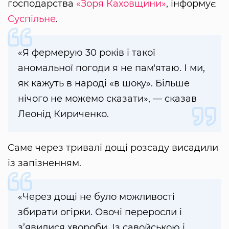
господарства
«Зоря Каховщини»
, інформує
Суспільне
.
«Я фермерую 30 років і такої
аномальної погоди я не памʼятаю. І ми,
як кажуть в народі «в шоку». Більше
нічого не можемо сказати», — сказав
Леонід Кириченко.
Саме через тривалі дощі розсаду висадили
із запізненням.
«Через дощі не було можливості
збирати огірки. Овочі переросли і
з’явилися хвороби. Із савойською і