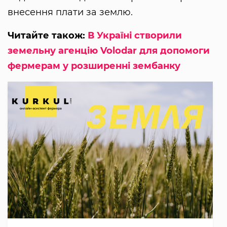
внесення плати за землю.
Читайте також:
В Україні створили
земельну агенцію Volodar для допомоги
фермерам у розширенні зембанку