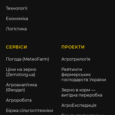
Технології
Економіка
Логістика
СЕРВІСИ
ПРОЕКТИ
Погода (MeteoFarm)
Агротрилогія
Ціни на зерно
Рейтинги
(Zernotorg.ua)
фермерських
господарств України
Агроаналітика
(Феодал)
Зерно в корм —
вигідна переробка
Агроробота
АгроЕкспедиція
Біржа сільгосптехніки