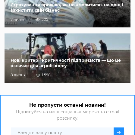
Страхування врожаю, як не «молитися» на дощ і
захистити свій бізнес
7 липня
505
Нові критерії критичності підприємств — що це
означає для агробізнесу
8 липня
1 598
Не пропусти останні новини!
Підписуйся на наші соціальні мережі та e-mail
розсилку.