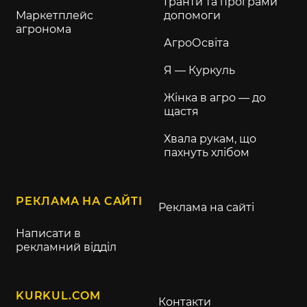
Гранти та програми
Маркетплейс
допомоги
агронома
АгроОсвіта
Я — Куркуль
Жінка в агро — до
щастя
Хвала рукам, що
пахнуть хлібом
РЕКЛАМА НА САЙТІ
Реклама на сайті
Написати в
рекламний відділ
KURKUL.COM
Контакти