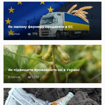
Як малому фермеру продавати в ЄС
3 липня
779
Як підвищити врожайність сої в Україні
6 липня
1 259