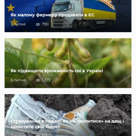
Як малому фермеру продавати в ЄС
3 липня
790
Як підвищити врожайність сої в Україні
6 липня
1 275
Страхування врожаю, як не «молитися» на дощ і
захистити свій бізнес
7 липня
513