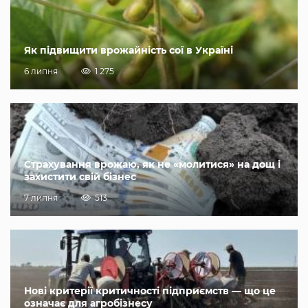
Як підвищити врожайність сої в Україні
6 липня
1 275
Страхування врожаю, як не «молитися» на дощ і
захистити свій бізнес
7 липня
513
Нові критерії критичності підприємств — що це
означає для агробізнесу