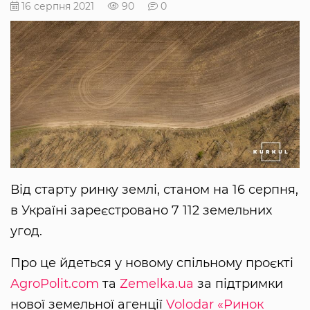
16 серпня 2021
90
0
Від старту ринку землі, станом на 16 серпня,
в Україні зареєстровано 7 112 земельних
угод.
Про це йдеться у новому спільному проєкті
AgroPolit.com
та
Zemelka.ua
за підтримки
нової земельної агенції
Volodar
«Ринок