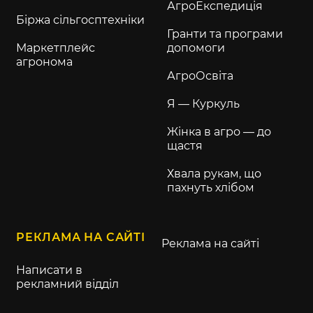
АгроЕкспедиція
Біржа сільгосптехніки
Гранти та програми
Маркетплейс
допомоги
агронома
АгроОсвіта
Я — Куркуль
Жінка в агро — до
щастя
Хвала рукам, що
пахнуть хлібом
РЕКЛАМА НА САЙТІ
Реклама на сайті
Написати в
рекламний відділ