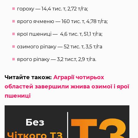
гороху — 14,4 тис. т, 2,72 т/га;
ярого ячменю — 160 тис. т, 4,78 т/га;
ярої пшениці — 4,6 тис. т, 51,1 т/га;
озимого ріпаку — 52 тис. т, 3,5 т/га
ярого ріпаку — 3,2 тис.т, 2,9 т/га.
Читайте також:
Аграрії чотирьох
областей завершили жнива озимої і ярої
пшениці