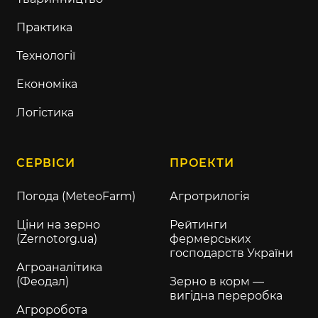
Практика
Технології
Економіка
Логістика
СЕРВІСИ
ПРОЕКТИ
Погода (MeteoFarm)
Агротрилогія
Ціни на зерно
Рейтинги
(Zernotorg.ua)
фермерських
господарств України
Агроаналітика
(Феодал)
Зерно в корм —
вигідна переробка
Агроробота