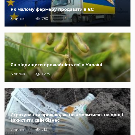
Як малому фермеру продавати в ЄС
3 липня
790
Як підвищити врожайність сої в Україні
6 липня
1 275
Страхування врожаю, як не «молитися» на дощ і
захистити свій бізнес
7 липня
513