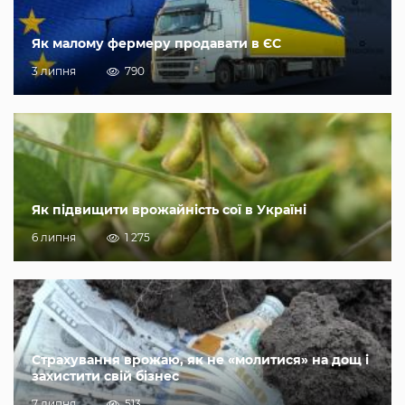
Як малому фермеру продавати в ЄС
3 липня
790
Як підвищити врожайність сої в Україні
6 липня
1 275
Страхування врожаю, як не «молитися» на дощ і
захистити свій бізнес
7 липня
513