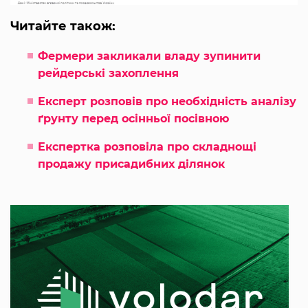
Читайте також:
Фермери закликали владу зупинити
рейдерські захоплення
Експерт розповів про необхідність аналізу
ґрунту перед осінньої посівною
Експертка розповіла про складнощі
продажу присадибних ділянок