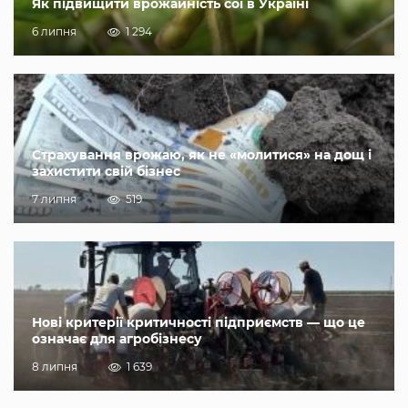
Як підвищити врожайність сої в Україні
6 липня
1 294
Страхування врожаю, як не «молитися» на дощ і
захистити свій бізнес
7 липня
519
Нові критерії критичності підприємств — що це
означає для агробізнесу
8 липня
1 639