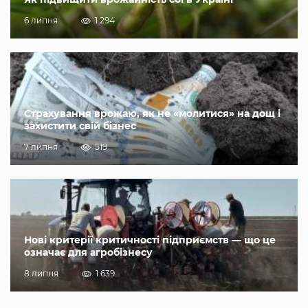
6 липня
1 294
Страхування врожаю, як не «молитися» на дощ і
захистити свій бізнес
7 липня
519
Нові критерії критичності підприємств — що це
означає для агробізнесу
8 липня
1 639