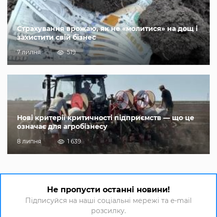
Страхування врожаю, як не «молитися» на дощ і
захистити свій бізнес
7 липня
519
Нові критерії критичності підприємств — що це
означає для агробізнесу
8 липня
1 639
Не пропусти останні новини!
Підписуйся на наші соціальні мережі та e-mail
розсилку.