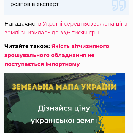
розповів експерт.
Нагадаємо,
в Україні середньозважена ціна
землі знизилась до 33,6 тисяч грн
.
Читайте також:
Якість вітчизняного
зрошувального обладнання не
поступається імпортному