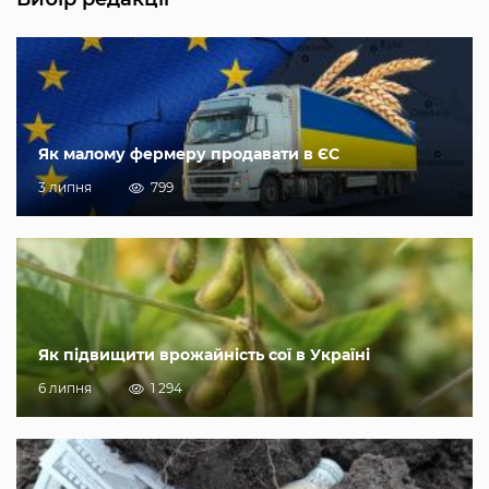
Як малому фермеру продавати в ЄС
3 липня
799
Як підвищити врожайність сої в Україні
6 липня
1 294