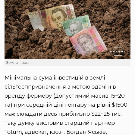
Земля, гроші
Мінімальна сума інвестицій в землі
сільгосппризначення з метою здачі її в
оренду фермеру (допустимий масив 15−20
га) при середній ціні гектару на рівні $1500
має складати десь приблизно $22−25 тис.
Таку думку висловив старший партнер
Totum, адвокат, к.ю.н. Богдан Яськів,