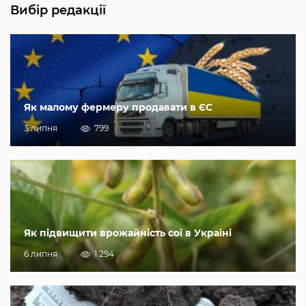
Вибір редакції
Як малому фермеру продавати в ЄС
3 липня
799
Як підвищити врожайність сої в Україні
6 липня
1 294