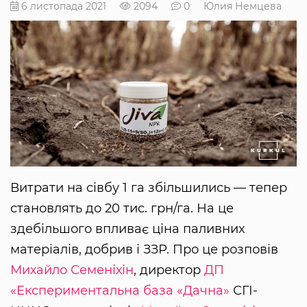
6 листопада 2021
2094
0
Юлия Немцева
Витрати на сівбу 1 га збільшились — тепер
становлять до 20 тис. грн/га. На це
здебільшого впливає ціна паливних
матеріалів, добрив і ЗЗР. Про це розповів
Михайло Семеніхін
, директор
ДП
«Експериментальна база «Дачна»
СГІ-