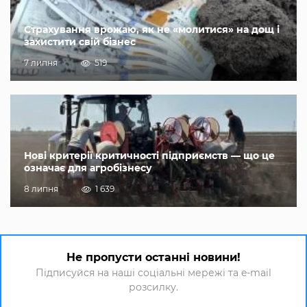
Страхування врожаю, як не «молитися» на дощ і
захистити свій бізнес
7 липня
519
Нові критерії критичності підприємств — що це
означає для агробізнесу
8 липня
1 639
Не пропусти останні новини!
Підписуйся на наші соціальні мережі та e-mail
розсилку.