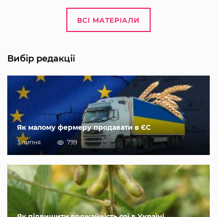
ВСІ МАТЕРІАЛИ
Вибір редакції
Як малому фермеру продавати в ЄС
3 липня
799
Як підвищити врожайність сої в Україні