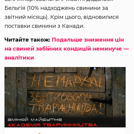
Бельгія (10% надходжень свинини за
звітний місяць). Крім цього, відновилися
поставки свинини з Канади.
Читайте також:
Подальше зниження цін
на свиней забійних кондицій неминуче —
аналітики