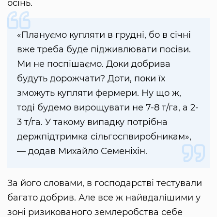
осінь.
«Плануємо купляти в грудні, бо в січні
вже треба буде підживлювати посіви.
Ми не поспішаємо. Доки добрива
будуть дорожчати? Доти, поки їх
зможуть купляти фермери. Ну що ж,
тоді будемо вирощувати не 7-8 т/га, а 2-
3 т/га. У такому випадку потрібна
держпідтримка сільгоспвиробникам»,
— додав Михайло Семеніхін.
За його словами, в господарстві тестували
багато добрив. Але все ж найвдалішими у
зоні ризикованого землеробства себе