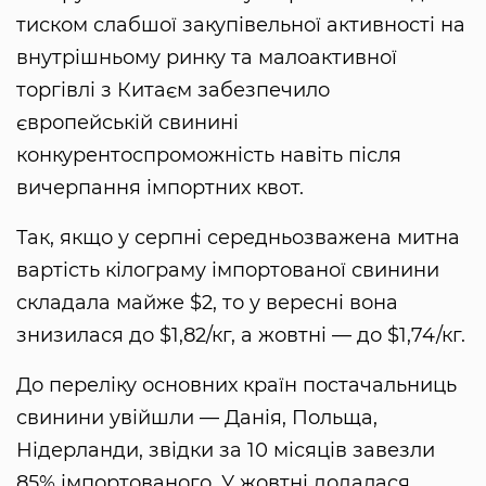
тиском слабшої закупівельної активності на
внутрішньому ринку та малоактивної
торгівлі з Китаєм забезпечило
європейській свинині
конкурентоспроможність навіть після
вичерпання імпортних квот.
Так, якщо у серпні середньозважена митна
вартість кілограму імпортованої свинини
складала майже $2, то у вересні вона
знизилася до $1,82/кг, а жовтні — до $1,74/кг.
До переліку основних країн постачальниць
свинини увійшли — Данія, Польща,
Нідерланди, звідки за 10 місяців завезли
85% імпортованого. У жовтні додалася