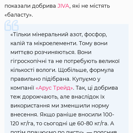
показали добрива
JIVA
, які не містять
«баласту».
«Тільки мінеральний азот, фосфор,
калій та мікроелементи. Тому вони
миттєво розчиняються. Вони
гігроскопічні та не потребують великої
кількості вологи. Щобільше, формула
правильно підібрана. Купуємо у
компанії
«Арус Трейд»
. Так, ці добрива
теж дорожчають, але внаслідок їх
використання ми зменшили норму
внесення. Якщо раніше вносили 100-
120 кг/га, то сьогодні це 60-80 кг/га. А
потім працюємо по листу», — пояснив