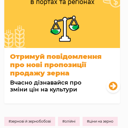
Отримуй повідомлення
про нові пропозиції
продажу зерна
Вчасно дізнавайся про
зміни цін на культури
#зернові й зернобобові
#олійні
#ціни на зерно