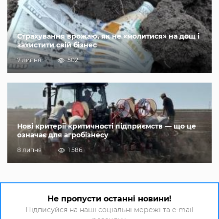
Страхування врожаю, як не «молитися» на дощ і
захистити свій бізнес
7 липня
502
Нові критерії критичності підприємств — що це
означає для агробізнесу
8 липня
1 586
Не пропусти останні новини!
Підписуйся на наші соціальні мережі та e-mail