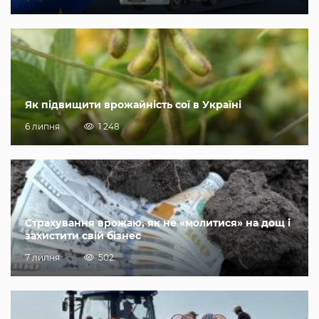
Як підвищити врожайність сої в Україні
6 липня
1 248
Страхування врожаю, як не «молитися» на дощ і
захистити свій бізнес
7 липня
502