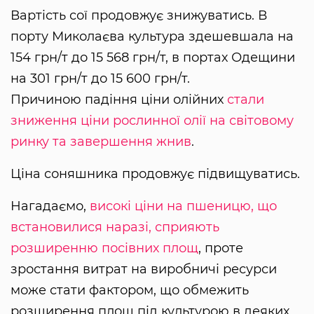
Вартість сої продовжує знижуватись. В
порту Миколаєва культура здешевшала на
154 грн/т до 15 568 грн/т, в портах Одещини
на 301 грн/т до 15 600 грн/т.
Причиною падіння ціни олійних
стали
зниження ціни рослинної олії на світовому
ринку та завершення жнив
.
Ціна соняшника продовжує підвищуватись.
Нагадаємо,
високі ціни на пшеницю, що
встановилися наразі, сприяють
розширенню посівних площ
, проте
зростання витрат на виробничі ресурси
може стати фактором, що обмежить
розширення площ під культурою в деяких