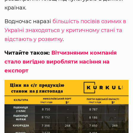
країнах.
Водночас наразі
більшість посівів озимих в
Україні знаходяться у критичному стані та
відстають у розвитку
.
Читайте також:
Вітчизняним компанія
стало вигідно виробляти насіння на
експорт