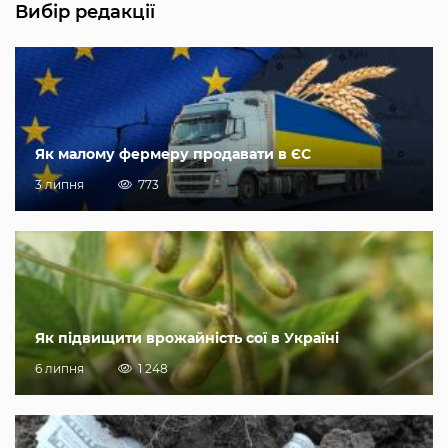
Вибір редакції
Як малому фермеру продавати в ЄС
3 липня
773
Як підвищити врожайність сої в Україні
6 липня
1 248