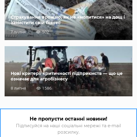
Страхування врожаю, як не «молитися» на дощ і
захистити свій бізнес
7 липня
502
Нові критерії критичності підприємств — що це
означає для агробізнесу
8 липня
1 586
Не пропусти останні новини!
Підписуйся на наші соціальні мережі та e-mail
розсилку.