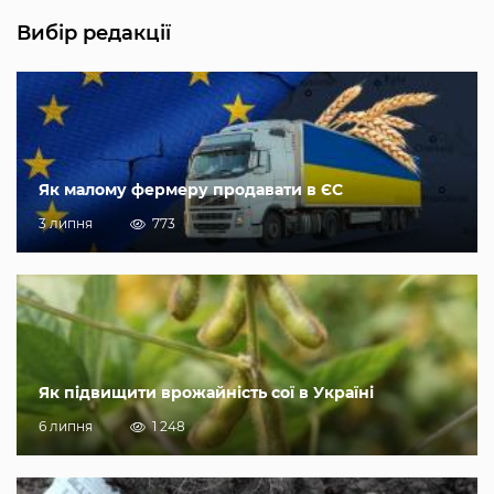
Вибір редакції
Як малому фермеру продавати в ЄС
3 липня
773
Як підвищити врожайність сої в Україні
6 липня
1 248