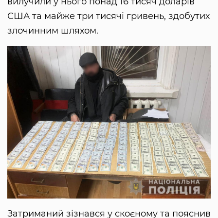
вилучили у нього понад 16 тисяч доларів
США та майже три тисячі гривень, здобутих
злочинним шляхом.
Затриманий зізнався у скоєному та пояснив