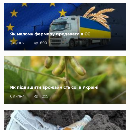
Як малому фермеру продавати в ЄС
3 липня
800
Як підвищити врожайність сої в Україні
6 липня
1 295