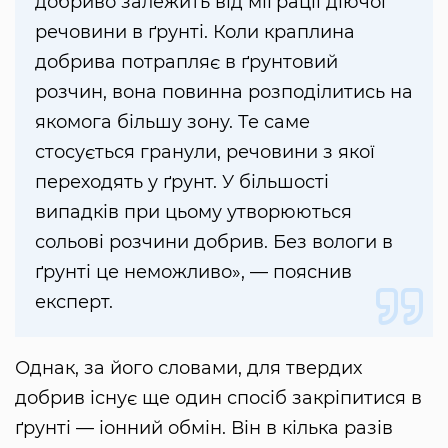
добриво залежить від міграції діючої
речовини в ґрунті. Коли краплина
добрива потрапляє в ґрунтовий
розчин, вона повинна розподілитись на
якомога більшу зону. Те саме
стосується гранули, речовини з якої
переходять у ґрунт. У більшості
випадків при цьому утворюються
сольові розчини добрив. Без вологи в
ґрунті це неможливо», — пояснив
експерт.
Однак, за його словами, для твердих
добрив існує ще один спосіб закріпитися в
ґрунті — іонний обмін. Він в кілька разів