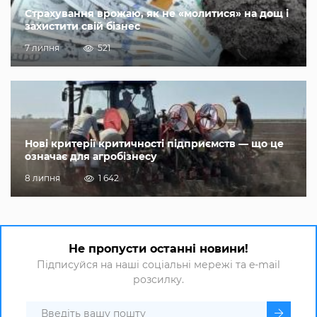
Страхування врожаю, як не «молитися» на дощ і
захистити свій бізнес
7 липня
521
Нові критерії критичності підприємств — що це
означає для агробізнесу
8 липня
1 642
Не пропусти останні новини!
Підписуйся на наші соціальні мережі та e-mail
розсилку.