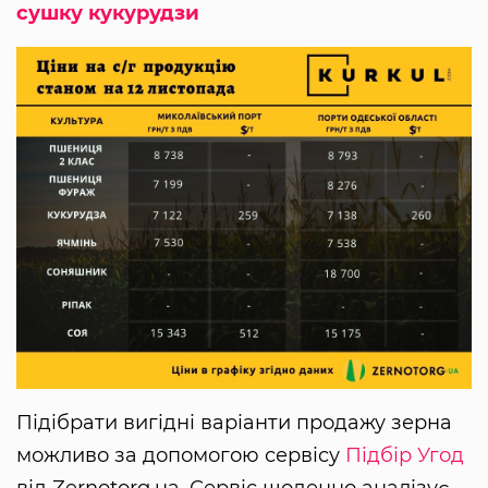
сушку кукурудзи
Підібрати вигідні варіанти продажу зерна
можливо за допомогою сервісу
Підбір Угод
від Zernotorg.ua. Сервіс щоденно аналізує