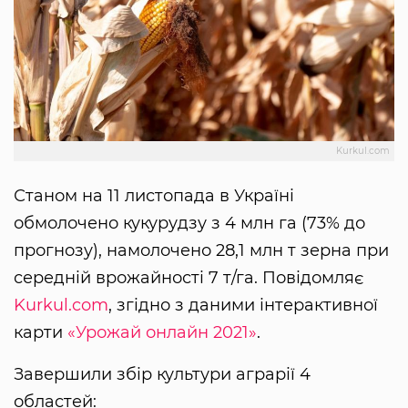
Kurkul.com
Станом на 11 листопада в Україні
обмолочено кукурудзу з 4 млн га (73% до
прогнозу), намолочено 28,1 млн т зерна при
середній врожайності 7 т/га. Повідомляє
Kurkul.com
, згідно з даними інтерактивної
карти
«Урожай онлайн 2021»
.
Завершили збір культури аграрії 4
областей: