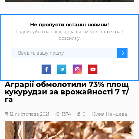
Не пропусти останні новини!
Підписуйся на наші соціальні мережі та e-mail
розсилку.
Аграрії обмолотили 73% площ
кукурудзи за врожайності 7 т/
га
12 листопада 2021
1374
0
Юлия Немцева