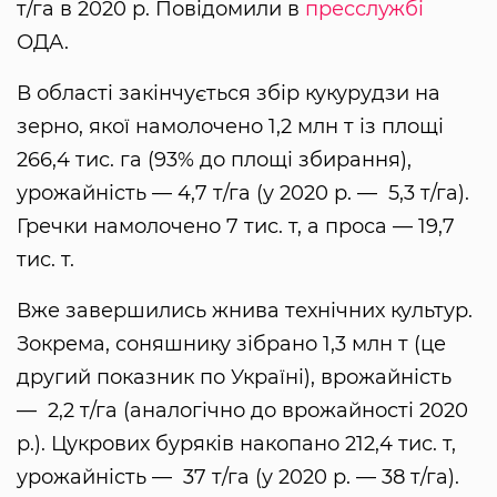
т/га в 2020 р. Повідомили в
пресслужбі
ОДА.
В області закінчується збір кукурудзи на
зерно, якої намолочено 1,2 млн т із площі
266,4 тис. га (93% до площі збирання),
урожайність — 4,7 т/га (у 2020 р. — 5,3 т/га).
Гречки намолочено 7 тис. т, а проса — 19,7
тис. т.
Вже завершились жнива технічних культур.
Зокрема, соняшнику зібрано 1,3 млн т (це
другий показник по Україні), врожайність
— 2,2 т/га (аналогічно до врожайності 2020
р.). Цукрових буряків накопано 212,4 тис. т,
урожайність — 37 т/га (у 2020 р. — 38 т/га).