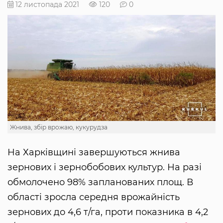
12 листопада 2021
120
0
Жнива, збір врожаю, кукурудза
На Харківщині завершуються жнива
зернових і зернобобових культур. На разі
обмолочено 98% запланованих площ. В
області зросла середня врожайність
зернових до 4,6 т/га, проти показника в 4,2