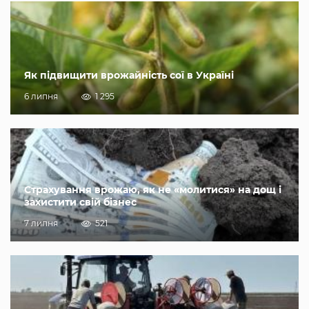
Як підвищити врожайність сої в Україні
6 липня
1 295
Страхування врожаю, як не «молитися» на дощ і
захистити свій бізнес
7 липня
521