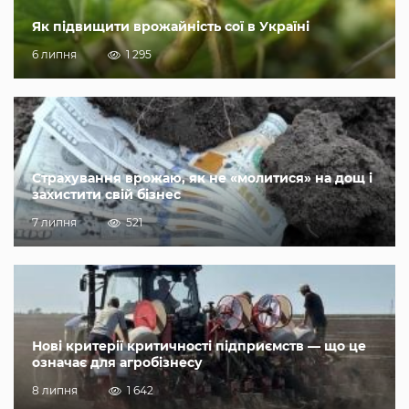
Як підвищити врожайність сої в Україні
6 липня
1 295
Страхування врожаю, як не «молитися» на дощ і
захистити свій бізнес
7 липня
521
Нові критерії критичності підприємств — що це
означає для агробізнесу
8 липня
1 642