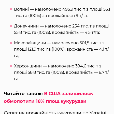
Волині — намолочено 495,9 тис. т з площі 55,1
тис. га (100%) за врожайності 9 т/га;
Донеччини — намолочено 254 тис. т з площі
55,8 тис. га (100%), врожайність — 4,5 т/га;
Миколаївщини — намолочено 501,5 тис. т з
площі 121,9 тис. га (100%), врожайність — 4,1 т/
га;
Херсонщини — намолочено 394,6 тис. т з
площі 58,8 тис. га (100%), врожайність — 6,7 т/
га.
Читайте також:
В США залишилось
обмолотити 16% площ кукурудзи
Середня врожайність кукурудзи по Україні