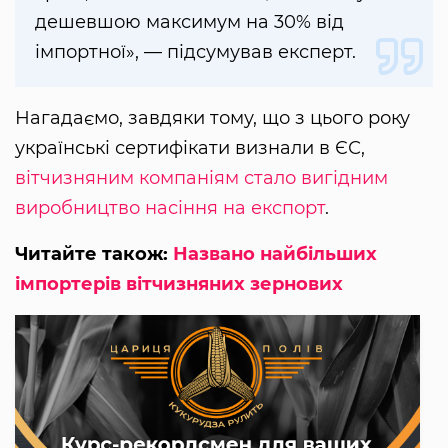
дешевшою максимум на 30% від
імпортної», — підсумував експерт.
Нагадаємо, завдяки тому, що з цього року
українські сертифікати визнали в ЄС,
вітчизняним компаніям стало вигідним
виробництво насіння на експорт
.
Читайте також:
Названо найбільших
імпортерів вітчизняних зернових