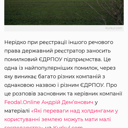
Kurkul.com
Нерідко при реєстрації іншого речового
права державний реєстратор заносить
помилковий ЄДРПОУ підприємства. Це
одна із найпопулярніших помилок, через
яку виникає багато різних компаній з
однаковою назвою і різним ЄДРПОУ. Про
це розповів засновник та керівник компанії
Feodal.Online
Андрій Дем’янович
у
матеріалі
«Які переваги над холдингами у
користуванні землею можуть мати малі
господарства»
на
Kurkul.com
.