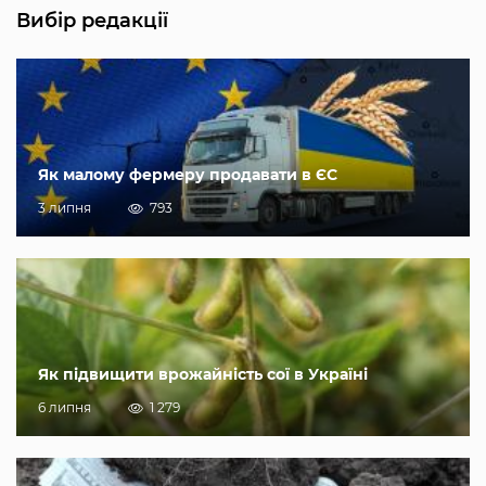
Вибір редакції
Як малому фермеру продавати в ЄС
3 липня
793
Як підвищити врожайність сої в Україні
6 липня
1 279