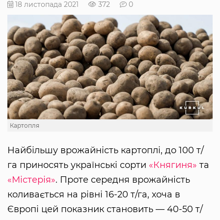
18 листопада 2021
372
0
Картопля
Найбільшу врожайність картоплі, до 100 т/
га приносять українські сорти
«Княгиня»
та
«Містерія»
. Проте середня врожайність
коливається на рівні 16-20 т/га, хоча в
Європі цей показник становить — 40-50 т/