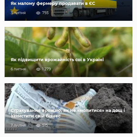
Як малому фермеру продавати в ЄС
3 липня
793
Як підвищити врожайність сої в Україні
6 липня
1 279
Страхування врожаю, як не «молитися» на дощ і
захистити свій бізнес
7 липня
515