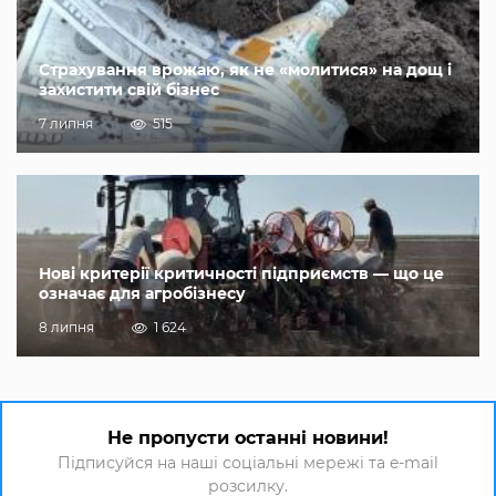
Страхування врожаю, як не «молитися» на дощ і
захистити свій бізнес
7 липня
515
Нові критерії критичності підприємств — що це
означає для агробізнесу
8 липня
1 624
Не пропусти останні новини!
Підписуйся на наші соціальні мережі та e-mail
розсилку.