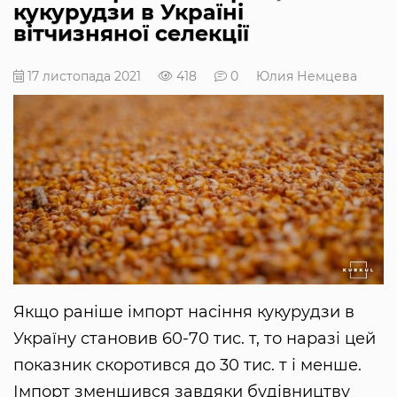
кукурудзи в Україні
вітчизняної селекції
17 листопада 2021
418
0
Юлия Немцева
Якщо раніше імпорт насіння кукурудзи в
Україну становив 60-70 тис. т, то наразі цей
показник скоротився до 30 тис. т і менше.
Імпорт зменшився завдяки будівництву