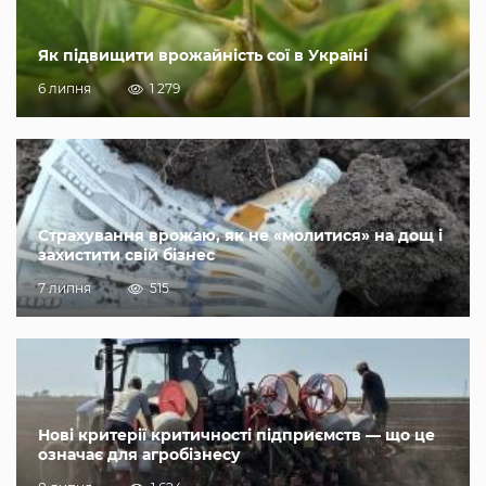
Як підвищити врожайність сої в Україні
6 липня
1 279
Страхування врожаю, як не «молитися» на дощ і
захистити свій бізнес
7 липня
515
Нові критерії критичності підприємств — що це
означає для агробізнесу