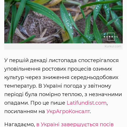
Kurkul.com
У першій декаді листопада спостерігалося
уповільнення ростових процесів озимих
культур через зниження середньодобових
температур. В Україні погода у звітному
періоді була помірно теплою, з незначними
опадами. Про це пише
Latifundist.com
,
посиланням на
УкрАгроКонсалт
.
Нагадаємо,
в Україні завершується посів