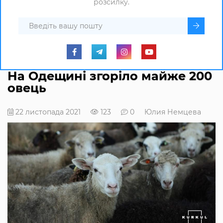
розсилку.
На Одещині згоріло майже 200
овець
22 листопада 2021
123
0
Юлия Немцева