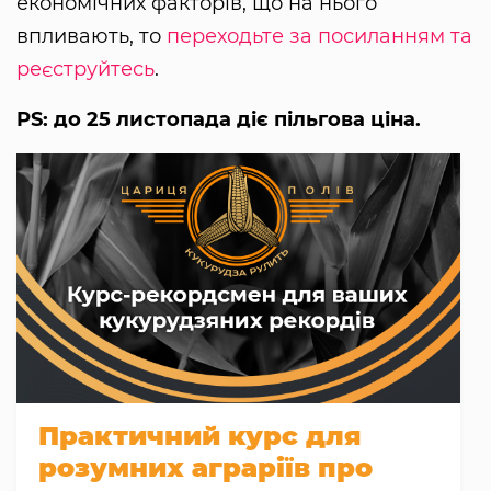
економічних факторів, що на нього
впливають, то
переходьте за посиланням та
реєструйтесь
.
PS: до 25 листопада діє пільгова ціна.
Практичний курс для
розумних аграріїв про