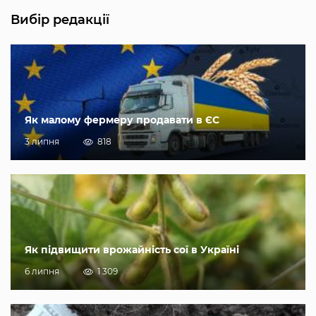
Вибір редакції
Як малому фермеру продавати в ЄС
3 липня
818
Як підвищити врожайність сої в Україні
6 липня
1 309