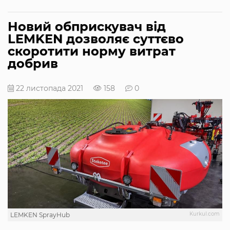
Новий обприскувач від
LEMKEN дозволяє суттєво
скоротити норму витрат
добрив
22 листопада 2021
158
0
Kurkul.com
LEMKEN SprayHub