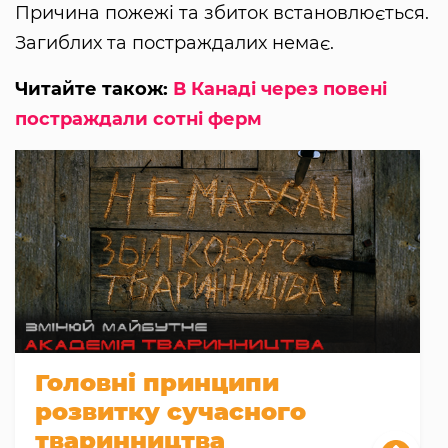
Причина пожежі та збиток встановлюється.
Загиблих та постраждалих немає.
Читайте також:
В Канаді через повені
постраждали сотні ферм
Головні принципи
розвитку сучасного
тваринництва