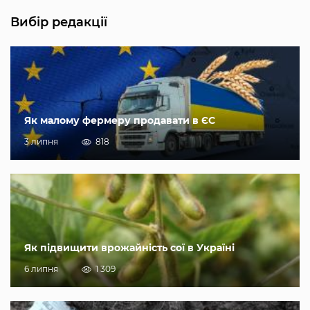
Вибір редакції
Як малому фермеру продавати в ЄС
3 липня
818
Як підвищити врожайність сої в Україні
6 липня
1 309