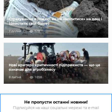
Страхування врожаю, як не «молитися» на дощ і
захистити свій бізнес
7 липня
528
Нові критерії критичності підприємств — що це
означає для агробізнесу
8 липня
1 658
Не пропусти останні новини!
Підписуйся на наші соціальні мережі та e-mail