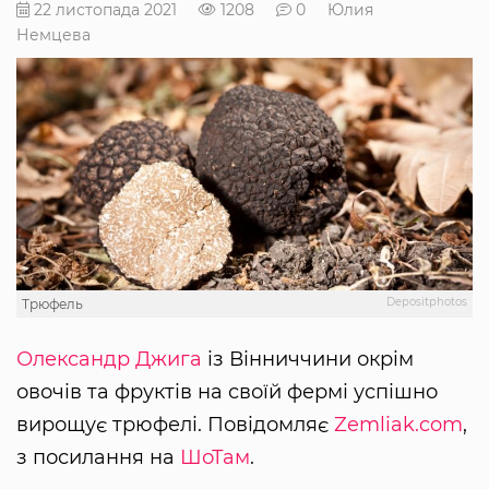
22 листопада 2021
1208
0
Юлия
Немцева
Depositphotos
Трюфель
Олександр Джига
із Вінниччини окрім
овочів та фруктів на своїй фермі успішно
вирощує трюфелі. Повідомляє
Zemliak.com
,
з посилання на
ШоТам
.