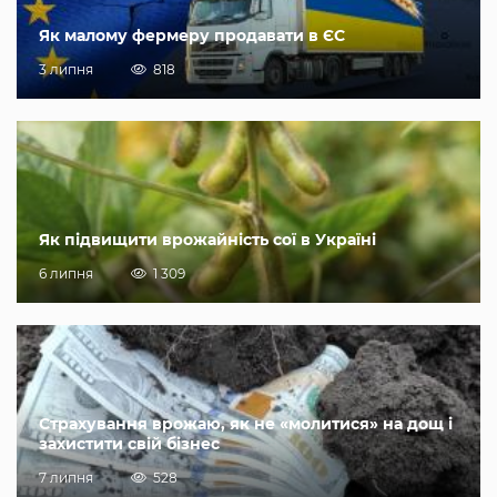
Як малому фермеру продавати в ЄС
3 липня
818
Як підвищити врожайність сої в Україні
6 липня
1 309
Страхування врожаю, як не «молитися» на дощ і
захистити свій бізнес
7 липня
528