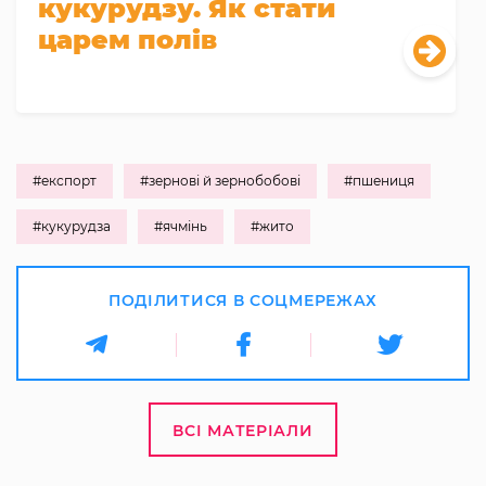
кукурудзу. Як стати
царем полів
#експорт
#зернові й зернобобові
#пшениця
#кукурудза
#ячмінь
#жито
ПОДІЛИТИСЯ В СОЦМЕРЕЖАХ
ВСІ МАТЕРІАЛИ