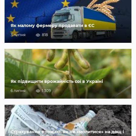
Як малому фермеру продавати в ЄС
3 липня
818
Як підвищити врожайність сої в Україні
6 липня
1 309
Страхування врожаю, як не «молитися» на дощ і