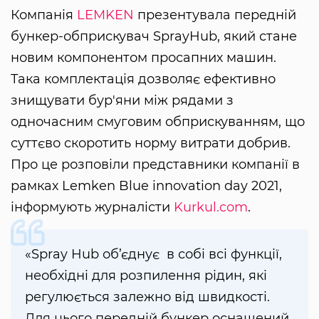
Компанія
LEMKEN
презентувала передній
бункер-обприскувач SprayHub, який стане
новим компонентом просапних машин.
Така комплектація дозволяє ефективно
знищувати бур'яни між рядами з
одночасним смуговим обприскуванням, що
суттєво скоротить норму витрати добрив.
Про це розповіли представники компанії в
рамках Lemken Blue innovation day 2021,
інформують журналісти
Kurkul.com
.
«Spray Hub об’єднує в собі всі функції,
необхідні для розпилення рідин, які
регулюється залежно від швидкості.
Для цього передній бункер оснащений