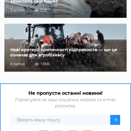
захистити свій бізнес
7 липня
528
Нові критерії критичності підприємств — що це
означає для агробізнесу
8 липня
1 658
Не пропусти останні новини!
Підписуйся на наші соціальні мережі та e-mail
розсилку.