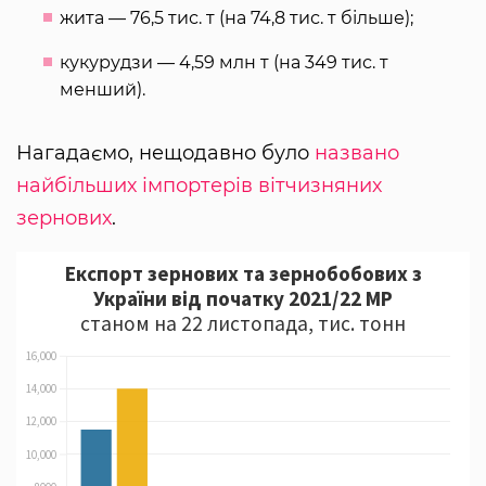
жита — 76,5 тис. т (на 74,8 тис. т більше);
кукурудзи — 4,59 млн т (на 349 тис. т
менший).
Нагадаємо, нещодавно було
названо
найбільших імпортерів вітчизняних
зернових
.