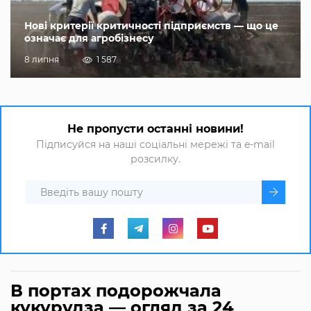
Нові критерії критичності підприємств — що це
означає для агробізнесу
8 липня
1 587
Не пропусти останні новини!
Підписуйся на наші соціальні мережі та e-mail
розсилку.
В портах подорожчала
кукурудза — огляд за 24