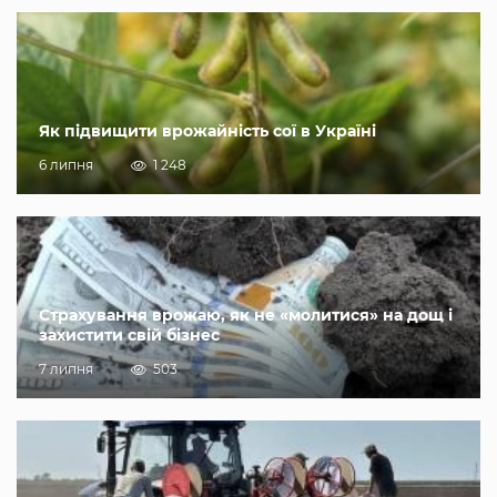
Як підвищити врожайність сої в Україні
6 липня
1 248
Страхування врожаю, як не «молитися» на дощ і
захистити свій бізнес
7 липня
503