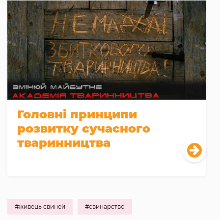
Головні принципи
розвитку сучасного
тваринництва
#живець свиней
#свинарство