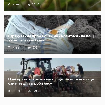
6 липня
1 248
Страхування врожаю, як не «молитися» на дощ і
захистити свій бізнес
7 липня
503
Нові критерії критичності підприємств — що це
означає для агробізнесу
8 липня
1 587