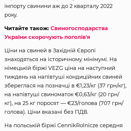
імпорту свинини аж до 2 кварталу 2022
року.
Читайте також:
Свиногосподарства
України скорочують поголів'я
Ціни на свиней в Західній Європі
знаходяться на історичному мінімумі. На
німецькій біржі VEZG ціна на наступний
тиждень на напівтуші кондиційних свиней
збереглася на позначці в €1,23/кг (37 грн/кг),
на напівтуші свиноматок €0,63/кг (20 грн/
кг), на 25 кг поросят — €23/голова (707 грн/
голова). Ціни вказані без ПДВ.
На польській біржі CennikRolnicze середня