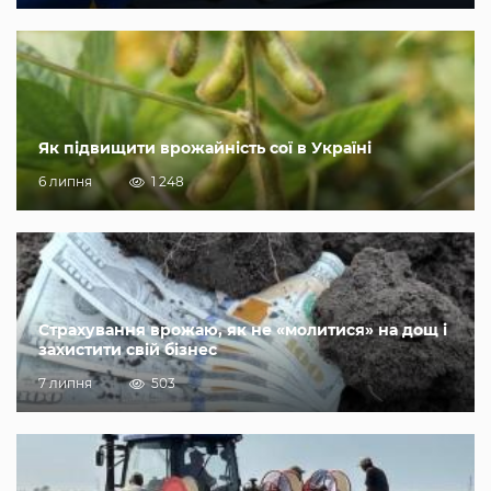
Як підвищити врожайність сої в Україні
6 липня
1 248
Страхування врожаю, як не «молитися» на дощ і
захистити свій бізнес
7 липня
503