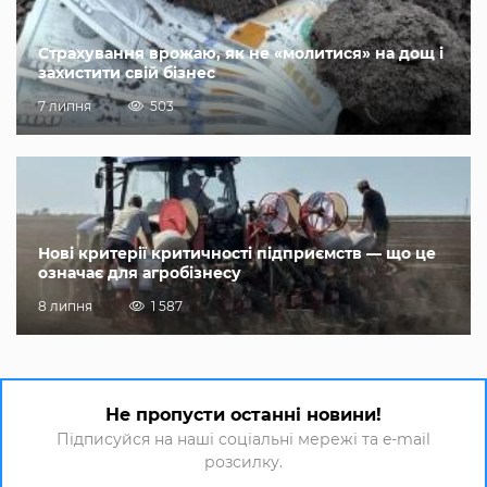
Страхування врожаю, як не «молитися» на дощ і
захистити свій бізнес
7 липня
503
Нові критерії критичності підприємств — що це
означає для агробізнесу
8 липня
1 587
Не пропусти останні новини!
Підписуйся на наші соціальні мережі та e-mail
розсилку.