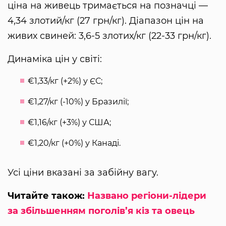
ціна на живець тримається на позначці —
4,34 злотий/кг (27 грн/кг). Діапазон цін на
живих свиней: 3,6-5 злотих/кг (22-33 грн/кг).
Динаміка цін у світі:
€1,33/кг (+2%) у ЄС;
€1,27/кг (-10%) у Бразилії;
€1,16/кг (+3%) у США;
€1,20/кг (+0%) у Канаді.
Усі ціни вказані за забійну вагу.
Читайте також:
Названо регіони-лідери
за збільшенням поголів’я кіз та овець