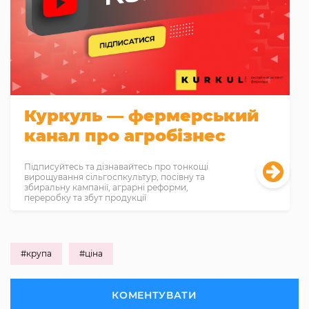
Куркуль — фермерський
канал про агробізнес
Підписуйтесь та дізнавайтесь про тонкощі
вирощування сільгоспкультур, посівну та
збиральну кампанії, аграрні реформи,
переробку та збут продукції
#крупа
#ціна
КОМЕНТУВАТИ