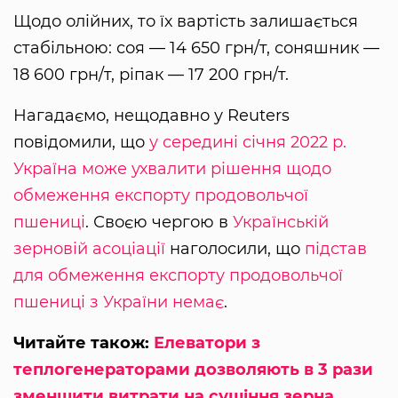
Щодо олійних, то їх вартість залишається
стабільною: соя — 14 650 грн/т, соняшник —
18 600 грн/т, ріпак — 17 200 грн/т.
Нагадаємо, нещодавно у Reuters
повідомили, що
у середині січня 2022 р.
Україна може ухвалити рішення щодо
обмеження експорту продовольчої
пшениці
. Своєю чергою в
Українській
зерновій асоціації
наголосили, що
підстав
для обмеження експорту продовольчої
пшениці з України немає
.
Читайте також:
Елеватори з
теплогенераторами дозволяють в 3 рази
зменшити витрати на сушіння зерна