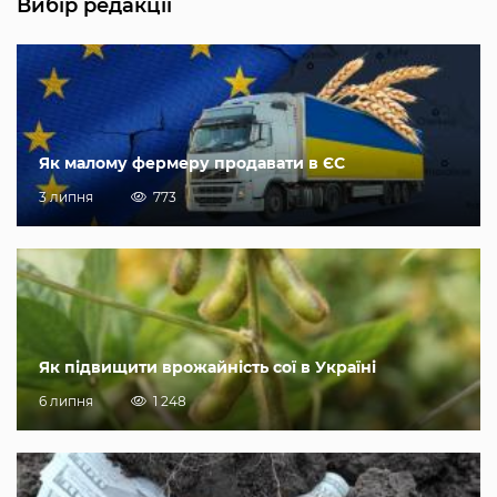
Вибір редакції
Як малому фермеру продавати в ЄС
3 липня
773
Як підвищити врожайність сої в Україні
6 липня
1 248