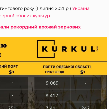
тингового року (1 липня 2021 р.)
Україна
 зернобобових культур.
брали рекордний врожай зернових