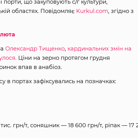
і порти, що закуповують с/г культури,
ькій областях. Повідомляє
Kurkul.com
, згідно з
алюта
ua
Олександр Тищенко
,
кардинальних змін на
улося.
Ціни на зерно протягом грудня
ринок впав в анабіоз.
у в портах зафіксувались на позначках:
тис. грн/т, соняшник — 18 600 грн/т, ріпак — 17 