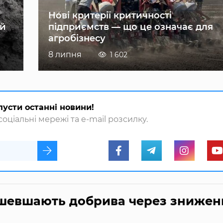
Нові критерії критичності
ій
підприємств — що це означає для
агробізнесу
8 липня
1 602
пусти останні новини!
оціальні мережі та e-mail розсилку.
дешевшають добрива через знижен