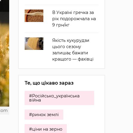
В Україні гречка за
рік подорожчала на
9 грн/кг
Якість кукурудзи
цього сезону
залишає бажати
кращого — фахівці
Те, що цікаво зараз
#Російсько_українська
війна
.com
#ринок землі
#ціни на зерно