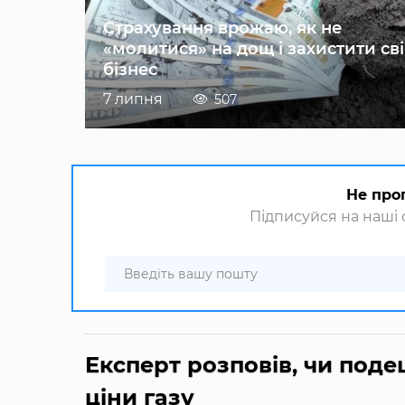
Страхування врожаю, як не
«молитися» на дощ і захистити св
бізнес
7 липня
507
Не про
Підписуйся на наші с
Експерт розповів, чи по
ціни газу