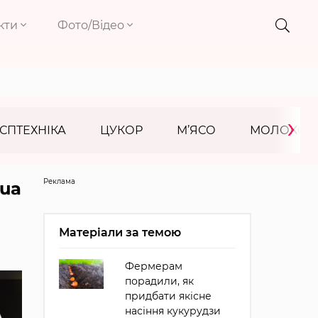
кти
Фото/Відео
›
СПТЕХНІКА
ЦУКОР
М’ЯСО
МОЛОКО
Реклама
.ua
Матеріали за темою
Фермерам
порадили, як
придбати якісне
насіння кукурудзи