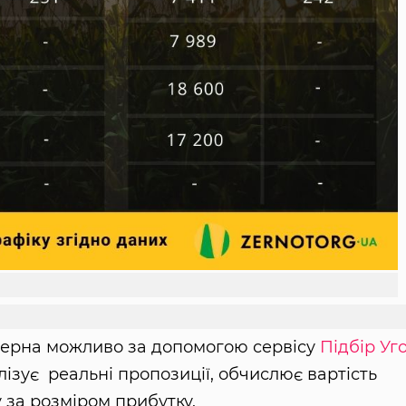
 зерна можливо за допомогою сервісу
Підбір Уг
лізує реальні пропозиції, обчислює вартість
 за розміром прибутку.