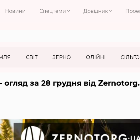
Новини
Спецтеми
Довідник
Прое
МЛЯ
СВІТ
ЗЕРНО
ОЛІЙНІ
СІЛЬГО
— огляд за 28 грудня від Zernotorg