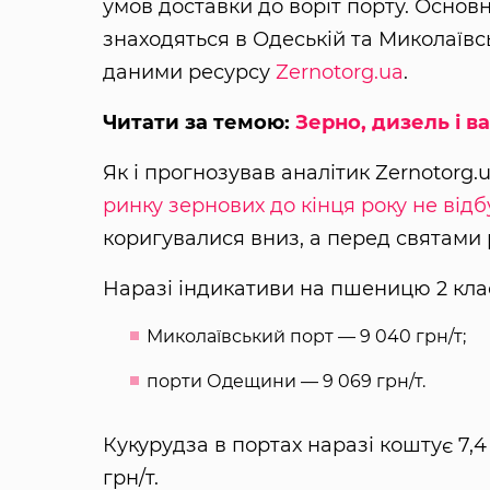
умов доставки до воріт порту. Основн
знаходяться в Одеській та Миколаївс
даними ресурсу
Zernotorg.ua
.
Читати за темою:
Зерно, дизель і в
Як і прогнозував аналітик Zernotorg.
ринку зернових до кінця року не відб
коригувалися вниз, а перед святами 
Наразі індикативи на пшеницю 2 клас
Миколаївський порт — 9 040 грн/т;
порти Одещини — 9 069 грн/т.
Кукурудза в портах наразі коштує 7,4 
грн/т.