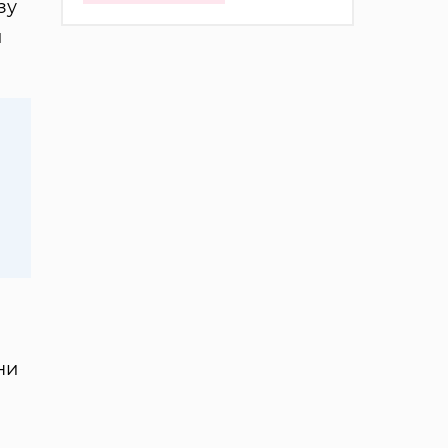
зу
й
ни