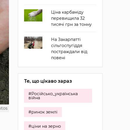
Ціна карбаміду
перевищила 32
тисячі грн за тонну
На Закарпатті
сільгоспугіддя
постраждали від
повені
Те, що цікаво зараз
#Російсько_українська
війна
otos
#ринок землі
#ціни на зерно