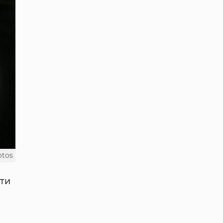
otos
оти