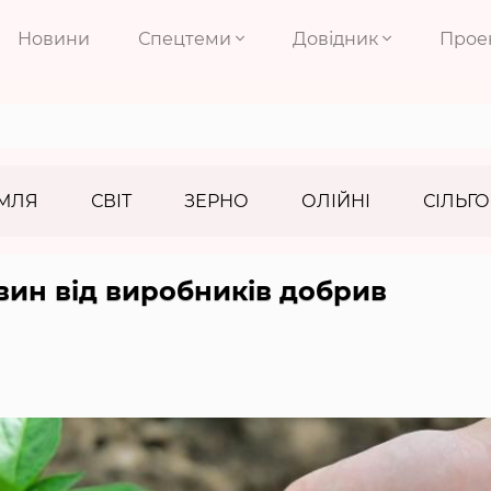
Новини
Спецтеми
Довідник
Прое
МЛЯ
СВІТ
ЗЕРНО
ОЛІЙНІ
СІЛЬГО
вин від виробників добрив