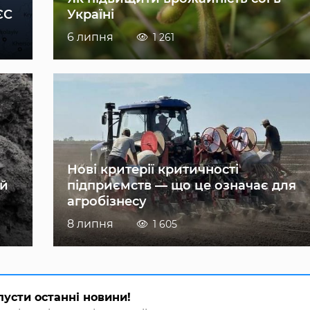
ЄС
Україні
6 липня
1 261
Нові критерії критичності
ій
підприємств — що це означає для
агробізнесу
8 липня
1 605
пусти останні новини!