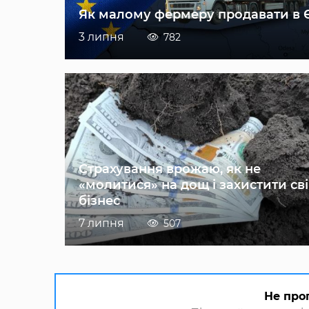
Як малому фермеру продавати в 
3 липня
782
Страхування врожаю, як не
«молитися» на дощ і захистити св
бізнес
7 липня
507
Не про