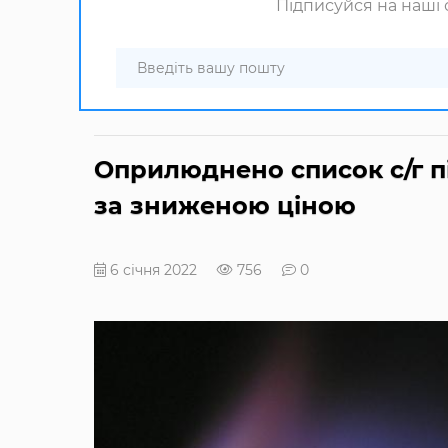
Підписуйся на наші с
Оприлюднено список с/г п
за зниженою ціною
6 січня 2022
756
0