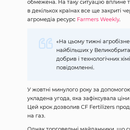
обмежена. На таку ситуацію вплине т
в декількох країнах все ще закриті ч
агромедіа ресурс
Farmers Weekly
.
«На цьому тижні агробізнес
найбільших у Великобрита
добрив і технологічних хімі
повідомленні.
У жовтні минулого року за допомогою
укладена угода, яка зафіксувала цін
Цей крок дозволив CF Fertilizers пр
на газ.
Однак торговельні майданчики, що с