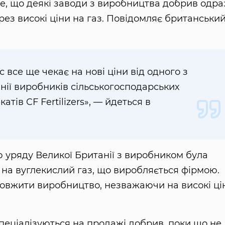
е, що деякі заводи з виробництва добрив одра
ерез високі ціни на газ. Повідомляє британськи
 все ще чекає на нові ціни від одного з
нії виробників сільськогосподарських
катів CF Fertilizers», — йдеться в
 уряду Великої Британії з виробником була
и на вуглекислий газ, що виробляється фірмою.
одовжити виробництво, незважаючи на високі ці
пеціалізуються на продажі добрив, поки що не