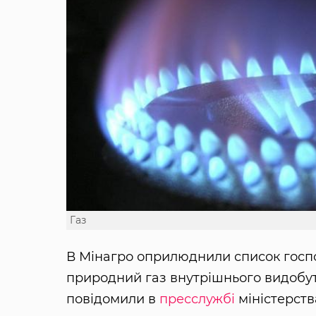
Газ
В Мінагро оприлюднили список госпо
природний газ внутрішнього видобут
повідомили в
пресслужбі
міністерств