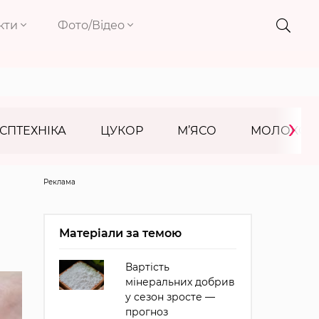
кти
Фото/Відео
›
СПТЕХНІКА
ЦУКОР
М’ЯСО
МОЛОКО
Реклама
Матеріали за темою
Вартість
мінеральних добрив
у сезон зросте —
прогноз