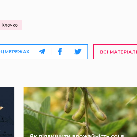
 Клочко
ОЦМЕРЕЖАХ
ВСІ МАТЕРІАЛ
Як підвищити врожайність сої в