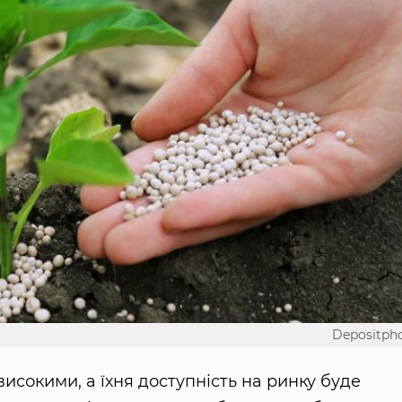
Depositph
исокими, а їхня доступність на ринку буде