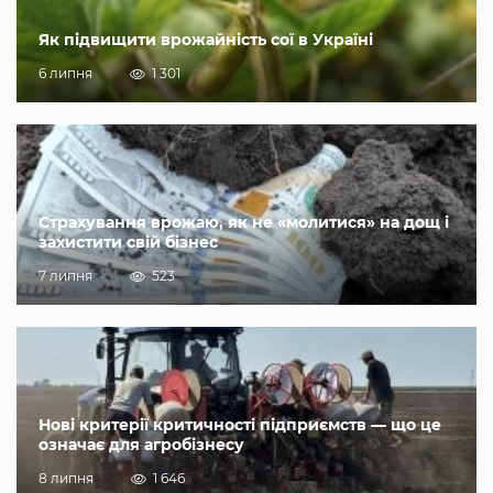
Як підвищити врожайність сої в Україні
6 липня
1 301
Страхування врожаю, як не «молитися» на дощ і
захистити свій бізнес
7 липня
523
Нові критерії критичності підприємств — що це
означає для агробізнесу
8 липня
1 646