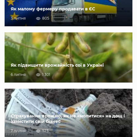
Як малому фермеру продавати в ЄС
3 липня
805
Як підвищити врожайність сої в Україні
6 липня
1 301
Страхування врожаю, як не «молитися» на дощ і
захистити свій бізнес
7 липня
523