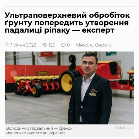
Ультраповерхневий обробіток
ґрунту попередить утворення
падалиці ріпаку — експерт
7 січня 2022
125
0
Микола Сирота
Kurkul.com
Володимир Підвальний — бренд-
менеджер «Väderstad Україна»