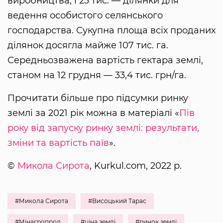
виробництва, і 23 тис. — ділянки для
ведення особистого селянського
господарства. Сукупна площа всіх проданих
ділянок досягла майже 107 тис. га.
Середньозважена вартість гектара землі,
станом на 12 грудня — 33,4 тис. грн/га.
Прочитати більше про підсумки ринку
землі за 2021 рік можна в матеріалі «
Пів
року від запуску ринку землі: результати,
зміни та вартість паїв
».
©
Микола Сирота
, Kurkul.com, 2022 р.
#Микола Сирота
#Висоцький Тарас
#Мінагропрод
#ціна землі
#ринок землі