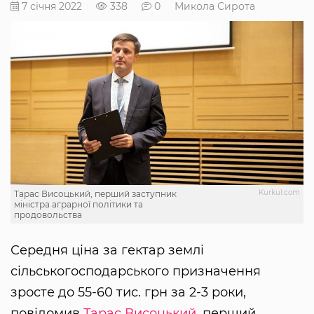
7 січня 2022
338
0
Микола Сирота
Kurkul.com
Тарас Висоцький, перший заступник
міністра аграрної політики та
продовольства
Середня ціна за гектар землі
сільськогосподарського призначення
зросте до 55-60 тис. грн за 2-3 роки,
повідомив
Тарас Висоцький
, перший