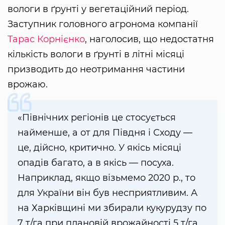
вологи в ґрунті у вегетаційний період.
Заступник головного агронома компанії
Тарас Корнієнко
, наголосив, що недостатня
кількість вологи в ґрунті в літні місяці
призводить до неотримання частини
врожаю.
«Північних регіонів це стосується
найменше, а от для Півдня і Сходу —
це, дійсно, критично. У якісь місяці
опадів багато, а в якісь — посуха.
Наприклад, якщо візьмемо 2020 р., то
для України він був несприятливим. А
на Харківщині ми збирали кукурудзу по
7 т/га при плановій врожайності 5 т/га.