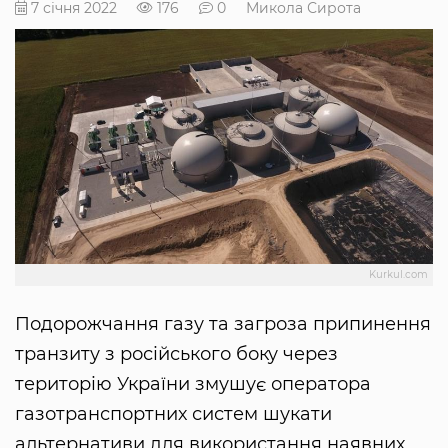
7 січня 2022
176
0
Микола Сирота
Kurkul.com
Подорожчання газу та загроза припинення
транзиту з російського боку через
територію України змушує оператора
газотранспортних систем шукати
альтернативи для використання наявних