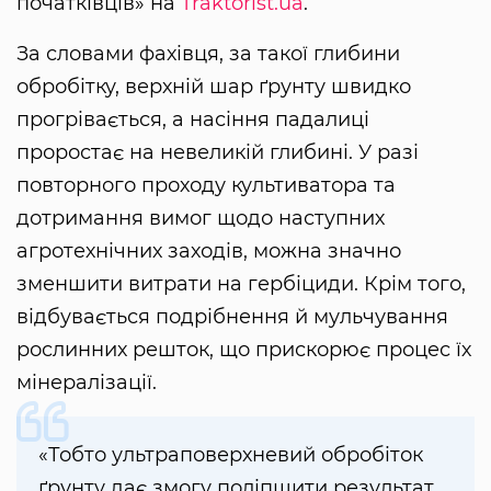
початківців» на
Traktorist.ua
.
За словами фахівця, за такої глибини
обробітку, верхній шар ґрунту швидко
прогрівається, а насіння падалиці
проростає на невеликій глибині. У разі
повторного проходу культиватора та
дотримання вимог щодо наступних
агротехнічних заходів, можна значно
зменшити витрати на гербіциди. Крім того,
відбувається подрібнення й мульчування
рослинних решток, що прискорює процес їх
мінералізації.
«Тобто ультраповерхневий обробіток
ґрунту дає змогу поліпшити результат