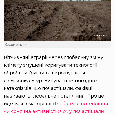
Сходи ріпаку
Вітчизняні аграрії через глобальну зміну
клімату змушені коригувати технології
обробітку ґрунту та вирощування
сільгоспкультур. Винуватцем погодних
катаклізмів, що почастішали, фахівці
називають глобальне потепління. Про це
йдеться в матеріалі
«Глобальне потепління
чи сонячна активність: чому почастішали