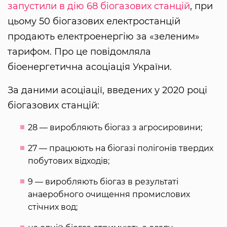
запустили в дію 68 біогазових станцій
, при
цьому 50 біогазових електростанцій
продають електроенергію за «зеленим»
тарифом. Про це повідомляла
біоенергетична асоціація України.
За даними асоціації, введених у 2020 році
біогазових станцій:
28 — виробляють біогаз з агросировини;
27 — працюють на біогазі полігонів твердих
побутових відходів;
9 — виробляють біогаз в результаті
анаеробного очищення промислових
стічних вод;