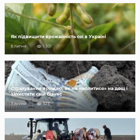
Як підвищити врожайність сої в Україні
6 липня
1 301
Страхування врожаю, як не «молитися» на дощ і
захистити свій бізнес
7 липня
523