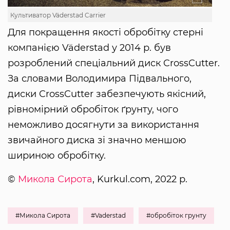
Культиватор Väderstad Carrier
Для покращення якості обробітку стерні
компанією Väderstad у 2014 р. був
розроблений спеціальний диск CrossCutter.
За словами Володимира Підвального,
диски CrossCutter забезпечують якісний,
рівномірний обробіток ґрунту, чого
неможливо досягнути за використання
звичайного диска зі значно меншою
шириною обробітку.
©
Микола Сирота
, Kurkul.com, 2022 р.
#Микола Сирота
#Vaderstad
#обробіток грунту