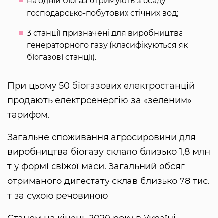
на одній біогаз отримують з осаду
господарсько-побутових стічних вод;
3 станції призначені для виробництва
генераторного газу (класифікуються як
біогазові станції).
При цьому 50 біогазових електростанцій
продають електроенергію за «зеленим»
тарифом.
Загальне споживання агросировини для
виробництва біогазу склало близько 1,8 млн
т у формі свіжої маси. Загальний обсяг
отриманого дигестату склав близько 78 тис.
т за сухою речовиною.
Станом на кінець 2020 року в Україні