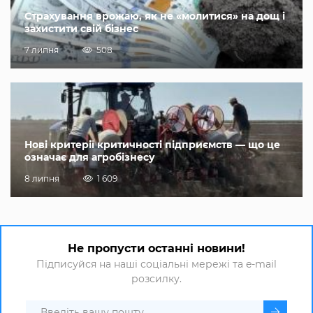
Страхування врожаю, як не «молитися» на дощ і
захистити свій бізнес
7 липня
508
Нові критерії критичності підприємств — що це
означає для агробізнесу
8 липня
1 609
Не пропусти останні новини!
Підписуйся на наші соціальні мережі та e-mail
розсилку.