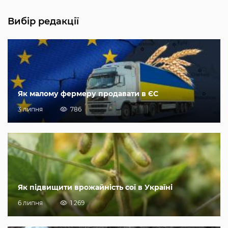
Вибір редакції
Як малому фермеру продавати в ЄС
3 липня
786
Як підвищити врожайність сої в Україні
6 липня
1 269