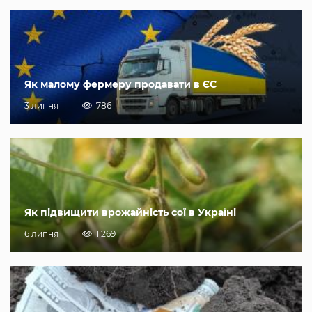
Як малому фермеру продавати в ЄС
3 липня
786
Як підвищити врожайність сої в Україні
6 липня
1 269