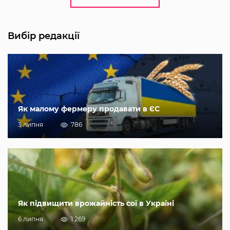
Вибір редакції
Як малому фермеру продавати в ЄС
3 липня
786
Як підвищити врожайність сої в Україні
6 липня
1 269