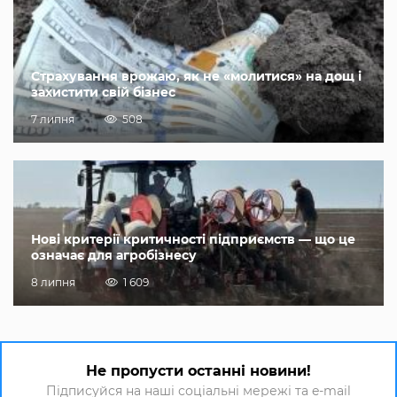
Страхування врожаю, як не «молитися» на дощ і
захистити свій бізнес
7 липня
508
Нові критерії критичності підприємств — що це
означає для агробізнесу
8 липня
1 609
Не пропусти останні новини!
Підписуйся на наші соціальні мережі та e-mail