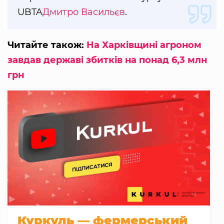
UBTA
Дмитро Васильєв
.
Читайте також:
На Харківщині агроном
завдав державі збитків на понад 6,3 млн
грн
Куркуль — фермерський