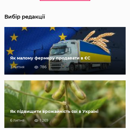
Вибір редакції
Як малому фермеру продавати в ЄС
3 липня
786
Як підвищити врожайність сої в Україні
6 липня
1 269