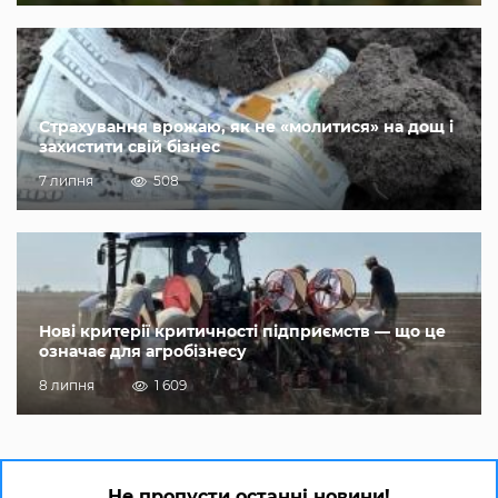
Страхування врожаю, як не «молитися» на дощ і
захистити свій бізнес
7 липня
508
Нові критерії критичності підприємств — що це
означає для агробізнесу
8 липня
1 609
Не пропусти останні новини!