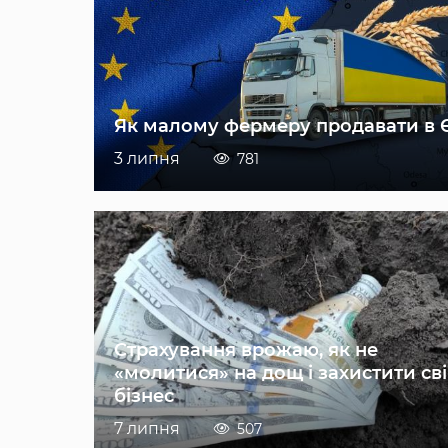
Як малому фермеру продавати в 
3 липня
781
Страхування врожаю, як не
«молитися» на дощ і захистити св
бізнес
7 липня
507