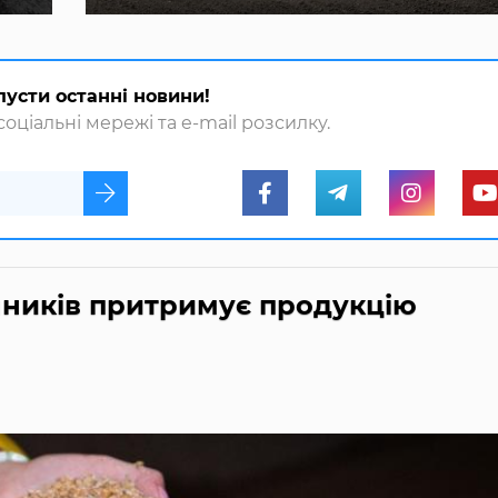
пусти останні новини!
оціальні мережі та e-mail розсилку.
инників притримує продукцію