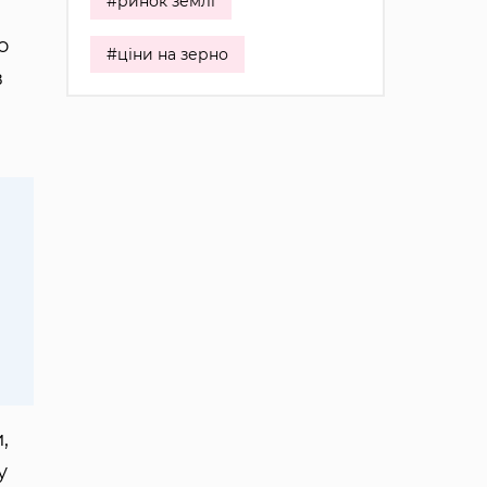
#ринок землі
о
#ціни на зерно
в
,
у