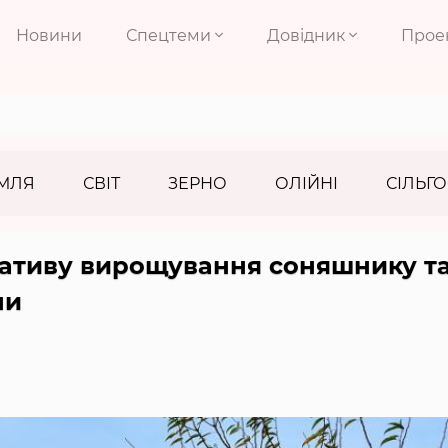
Новини
Спецтеми
Довідник
Прое
МЛЯ
СВІТ
ЗЕРНО
ОЛІЙНІ
СІЛЬГО
нативу вирощування соняшнику т
ни