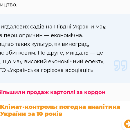
ництво.
игдалевих садів на Півдні України має
 з першопричин — економічна.
цтво таких культур, як виноград,
но збитковим. По-друге, мигдаль — це
, що має високий економічний ефект»,
О «Українська горіхова асоціація».
 збільшили продаж картоплі за кордон
Клімат-контроль: погодна аналітика
України за 10 років