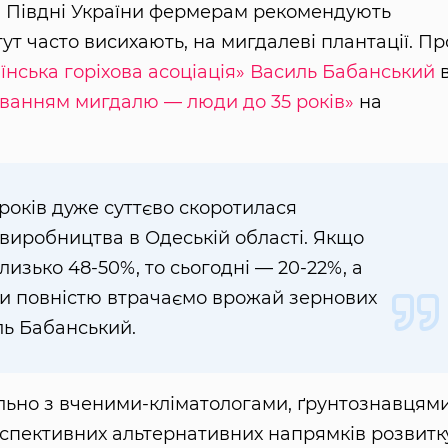
на Півдні України фермерам рекомендують
тут часто висихають, на мигдалеві плантації. Пр
їнська горіхова асоціація»
Василь Бабанський
щуванням мигдалю — люди до 35 років»
на
 років дуже суттєво скоротилася
виробництва в Одеській області. Якщо
лизько 48-50%, то сьогодні — 20-22%, а
ми повністю втрачаємо врожай зернових
ль Бабанський.
пільно з вченими-кліматологами, ґрунтознавцями
спективних альтернативних напрямків розвитк