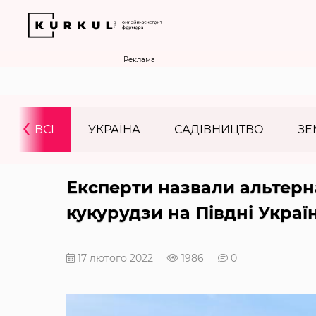
Реклама
‹
ВСІ
УКРАЇНА
САДІВНИЦТВО
ЗЕ
Експерти назвали альтер
кукурудзи на Півдні Украї
17 лютого 2022
1986
0