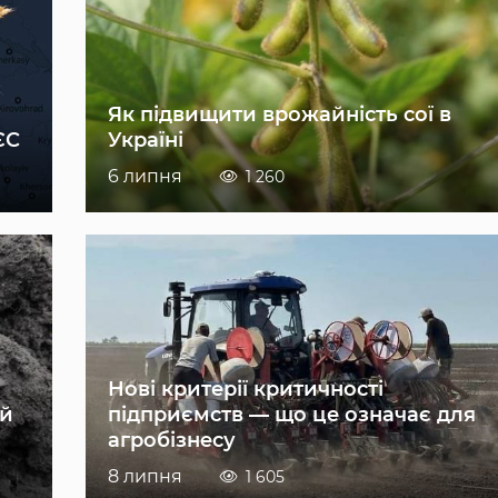
Як підвищити врожайність сої в
ЄС
Україні
6 липня
1 260
Нові критерії критичності
ій
підприємств — що це означає для
агробізнесу
8 липня
1 605