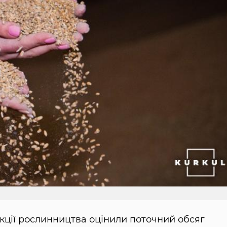
укції рослинництва оцінили поточний обсяг