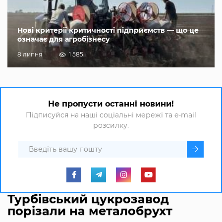
Нові критерії критичності підприємств — що це
означає для агробізнесу
8 липня
1 585
Не пропусти останні новини!
Підписуйся на наші соціальні мережі та e-mail
розсилку.
Турбівський цукрозавод
порізали на металобрухт