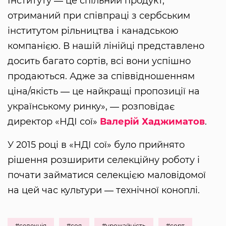
Інституту ― це спільний продукт,
отриманий при співпраці з сербським
інститутом рільництва і канадською
компанією. В нашій лінійці представлено
досить багато сортів, всі вони успішно
продаються. Адже за співвідношенням
ціна/якість ― це найкращі пропозиції на
українському ринку», ― розповідає
директор «НДІ сої»
Валерій Хаджиматов
.
У 2015 році в «НДІ сої» було прийнято
рішення розширити селекційну роботу і
почати займатися селекцією маловідомої
на цей час культури ― технічної коноплі.
#селекція
#соя
#урожайність
#сорт