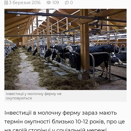
3 березня 2016
109
0
Інвестиції у молочну ферму не
окуповуються
Інвестиції в молочну ферму зараз мають
термін окупності близько 10-12 років, про це
на своїй сторінці у соціальній мережі