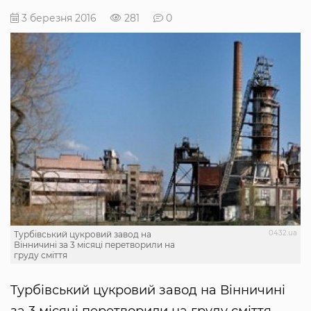
3 березня 2016
281
0
0432.ua
Турбівський цукровий завод на
Вінничині за 3 місяці перетворили на
груду сміття
Турбівський цукровий завод на Вінничині