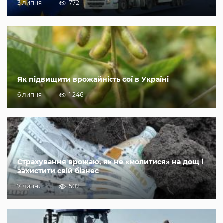
3 липня
772
Як підвищити врожайність сої в Україні
6 липня
1 246
Страхування врожаю, як не «молитися» на дощ і
захистити свій бізнес
7 липня
502