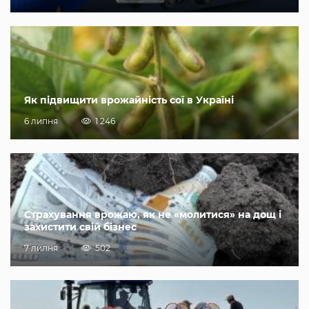
Як підвищити врожайність сої в Україні
6 липня
1 246
Страхування врожаю, як не «молитися» на дощ і
захистити свій бізнес
7 липня
502