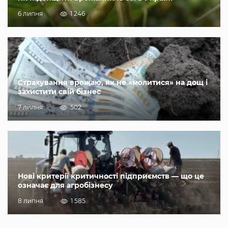
6 липня
1 246
Страхування врожаю, як не «молитися» на дощ і
захистити свій бізнес
7 липня
502
Нові критерії критичності підприємств — що це
означає для агробізнесу
8 липня
1 585