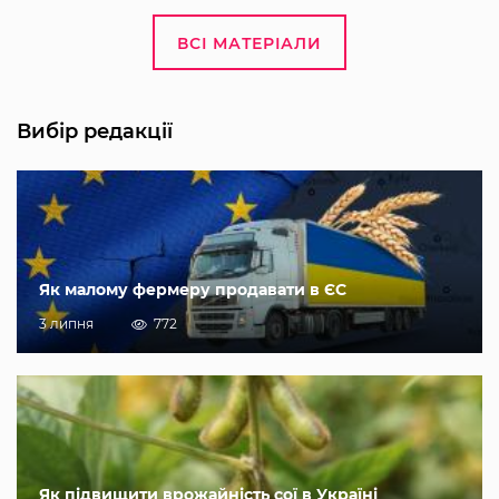
ВСІ МАТЕРІАЛИ
Вибір редакції
Як малому фермеру продавати в ЄС
3 липня
772
Як підвищити врожайність сої в Україні