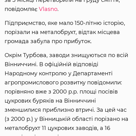
за 3 місяці перетворили на груду сміття,
повідомляє
Vlasno
.
Підприємство, яке мало 150-літню історію,
порізали на металобрухт, відтак місцева
громада забула про прибуток.
Окрім Турбова, заводи знищуються по всій
Вінниччині. В офіційній відповіді
Народному контролю у Департаменті
агропромислового розвитку повідомили:
порівняно вже з 2000 р.р. площі посівів
цукрових буряків на Вінниччині
зменшилися приблизно втричі. За цей час
(з 2000 р.) у Вінницькій області порізано на
металобрухт 11 цукрових заводів, а 16