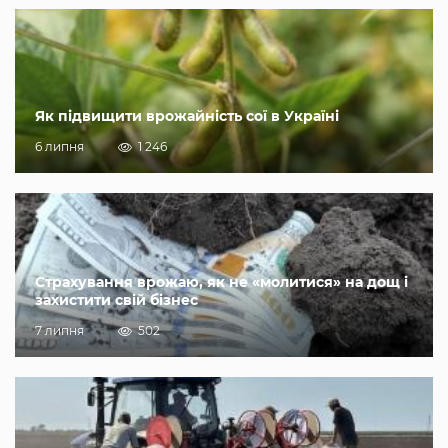
Як підвищити врожайність сої в Україні
6 липня
1 246
Страхування врожаю, як не «молитися» на дощ і
захистити свій бізнес
7 липня
502