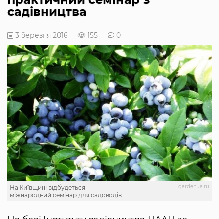
садівництва
3 березня 2016
155
0
gardenua.ru
На Київщині відбудеться
міжнародний семінар для садоводів