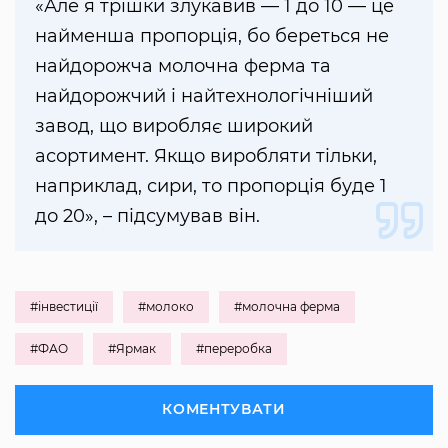
«Але я трішки злукавив — 1 до 10 — це
найменша пропорція, бо береться не
найдорожча молочна ферма та
найдорожчий і найтехнологічніший
завод, що виробляє широкий
асортимент. Якщо виробляти тільки,
наприклад, сири, то пропорція буде 1
до 20», – підсумував він.
#інвестиції
#молоко
#молочна ферма
#ФАО
#Ярмак
#переробка
КОМЕНТУВАТИ