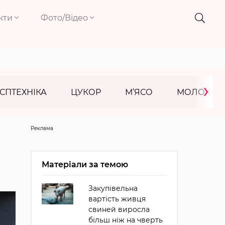
кти
Фото/Відео
›
СПТЕХНІКА
ЦУКОР
М’ЯСО
МОЛОКО
Реклама
Матеріали за темою
Закупівельна
вартість живця
свиней виросла
більш ніж на чверть