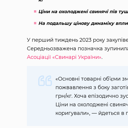
Ціни на охолоджені свинячі пів туш
На подальшу цінову динаміку впли
У перший тиждень 2023 року закупіве
Середньозважена позначка зупинилася
Асоціації «Свинарі України»
.
«Основні товарні об’єми 
пожвавлення з боку заготів
грн/кг. Хоча епізодично зу
Ціни на охолоджені свиняч
коригували», — йдеться в 