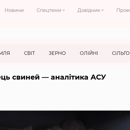
Новини
Спецтеми
Довідник
Прое
МЛЯ
СВІТ
ЗЕРНО
ОЛІЙНІ
СІЛЬГО
ець свиней — аналітика АСУ