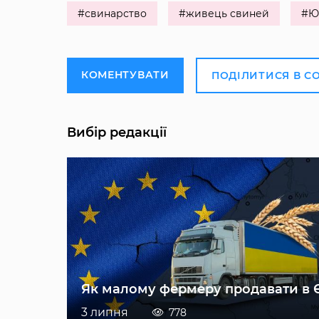
#свинарство
#живець свиней
#Ю
КОМЕНТУВАТИ
ПОДІЛИТИСЯ В С
Вибір редакції
Як малому фермеру продавати в 
3 липня
778