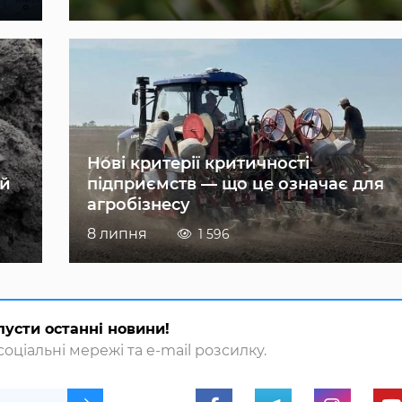
Нові критерії критичності
ій
підприємств — що це означає для
агробізнесу
8 липня
1 596
пусти останні новини!
оціальні мережі та e-mail розсилку.