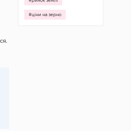
#ринок землі
#ціни на зерно
ся.