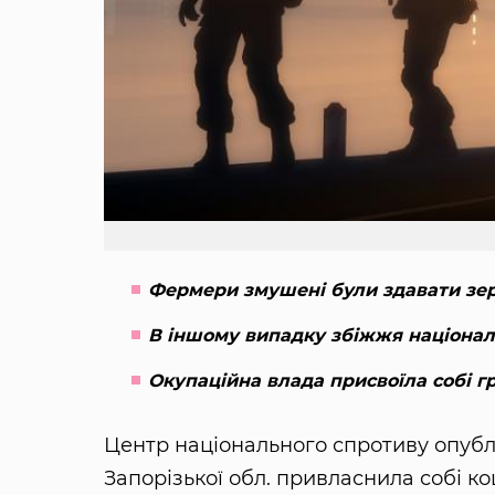
Фермери змушені були здавати зер
В іншому випадку збіжжя націонал
Окупаційна влада присвоїла собі г
Центр національного спротиву опублі
Запорізької обл. привласнила собі к