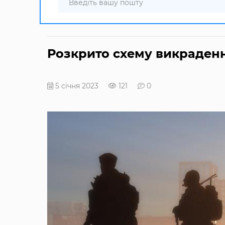
Розкрито схему викраденн
5 січня 2023
121
0