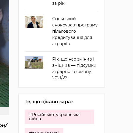
за рік
Сольський
анонсував програму
пільгового
кредитування для
аграріїв
Рік, що нас змінив і
зміцнив — підсумки
аграрного сезону
2021/22
Те, що цікаво зараз
#Російсько_українська
війна
рн/