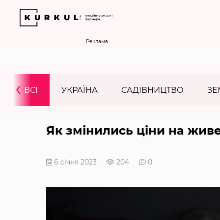
Реклама
‹
ВСІ
УКРАЇНА
САДІВНИЦТВО
ЗЕ
Як змінились ціни на жив
6 січня 2023
204
0