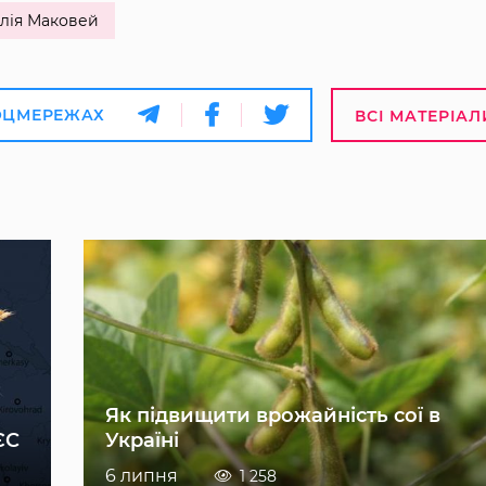
лія Маковей
ОЦМЕРЕЖАХ
ВСІ МАТЕРІАЛ
Як підвищити врожайність сої в
ЄС
Україні
6 липня
1 258