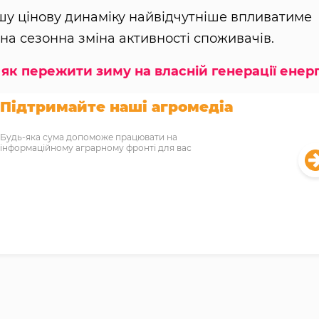
шу цінову динаміку найвідчутніше впливатиме
ана сезонна зміна активності споживачів.
як пережити зиму на власній генерації енерг
Підтримайте наші агромедіа
Будь-яка сума допоможе працювати на
інформаційному аграрному фронті для вас