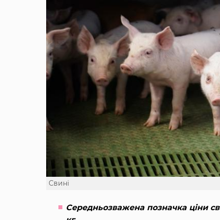
Свині
Середньозважена позначка ціни сви
кг