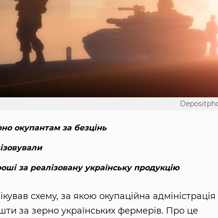
Depositph
но окупантам за безцінь
ізовували
роші за реалізовану українську продукцію
кував схему, за якою окупаційна адміністрація
ошти за зерно українських фермерів. Про це