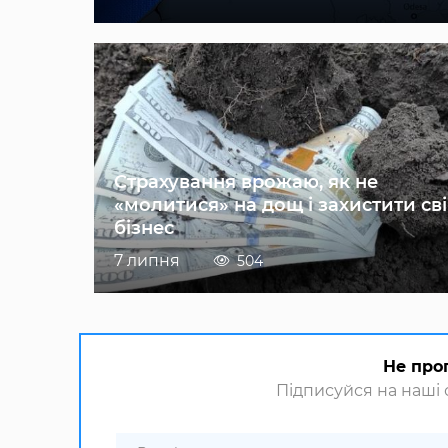
Страхування врожаю, як не
«молитися» на дощ і захистити св
бізнес
7 липня
504
Не про
Підписуйся на наші с