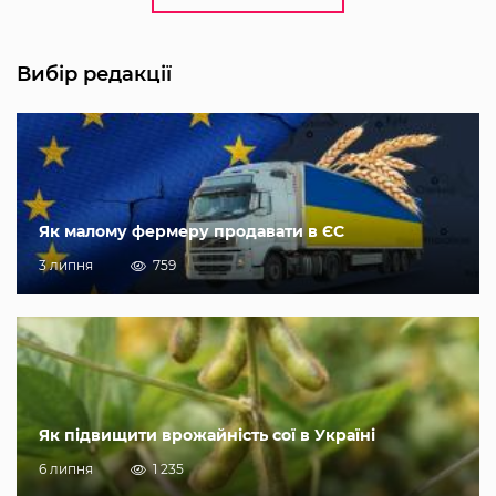
Вибір редакції
Як малому фермеру продавати в ЄС
3 липня
759
Як підвищити врожайність сої в Україні
6 липня
1 235