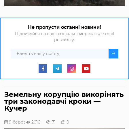
Не пропусти останні новини!
Підписуйся на наші соціальні мережі та e-mail
розсилку.
Земельну корупцію викорінять
три законодавчі кроки —
Кучер
9 березня 2016
71
0