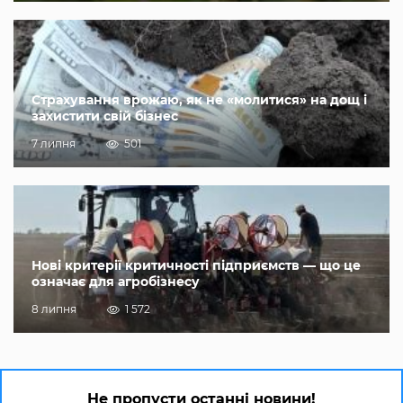
Страхування врожаю, як не «молитися» на дощ і
захистити свій бізнес
7 липня
501
Нові критерії критичності підприємств — що це
означає для агробізнесу
8 липня
1 572
Не пропусти останні новини!