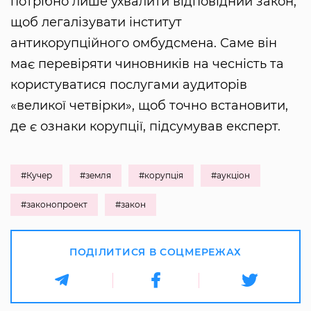
потрібно лише ухвалити відповідний закон,
щоб легалізувати інститут
антикорупційного омбудсмена. Саме він
має перевіряти чиновників на чесність та
користуватися послугами аудиторів
«великої четвірки», щоб точно встановити,
де є ознаки корупції, підсумував експерт.
#Кучер
#земля
#корупція
#аукціон
#законопроект
#закон
ПОДІЛИТИСЯ В СОЦМЕРЕЖАХ