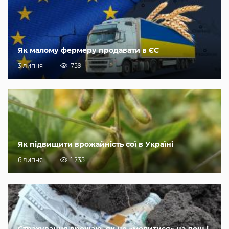
Як малому фермеру продавати в ЄС
3 липня
759
Як підвищити врожайність сої в Україні
6 липня
1 235
Страхування врожаю, як не «молитися» на дощ і