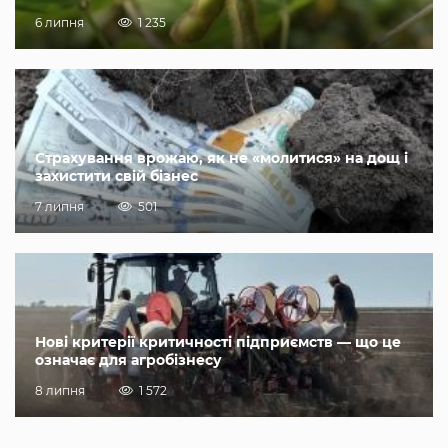
6 липня
1 235
Страхування врожаю, як не «молитися» на дощ і
захистити свій бізнес
7 липня
501
Нові критерії критичності підприємств — що це
означає для агробізнесу
8 липня
1 572