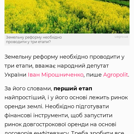
uagro.ua
Земельну реформу необхідно
проводити у три етапи?
Земельну реформу необхідно проводити у
три етапи, вважає народний депутат
України
Іван Мірошниченко
, пише
Agropolit
.
За його словами,
перший етап
найпростіший, і у його основі лежить ринок
оренди землі. Необхідно підготувати
фінансові інструменти, щоб запустити
ринок довгострокової оренди на основі
договорів емфітевзису. Треба зробити все,