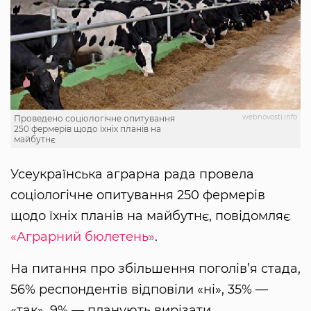
webnovosti.info
Проведено соціологічне опитування
250 фермерів щодо їхніх планів на
майбутнє
Усеукраїнська аграрна рада провела
соціологічне опитування 250 фермерів
щодо їхніх планів на майбутнє, повідомляє
«Аграрний бюлетень»
.
На питання про збільшення поголів’я стада,
56% респондентів відповіли «ні», 35% —
«так», 9% — планують вирізати.