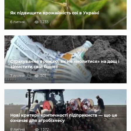
Як підвищити врожайність сої в Україні
6 липня
1 235
Страхування врожаю, як не «молитися» на дощ і
захистити свій бізнес
7 липня
501
Нові критерії критичності підприємств — що це
означає для агробізнесу
8 липня
1 572